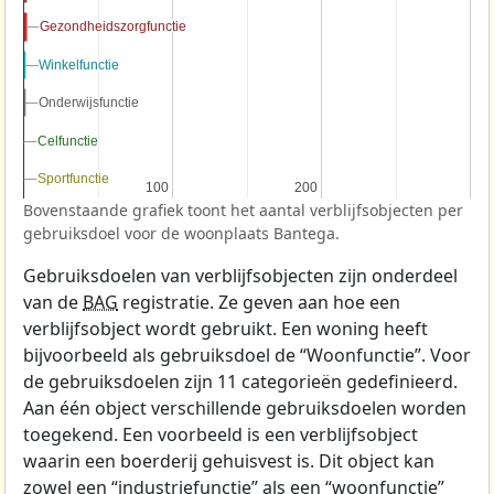
Gezondheidszorgfunctie
Gezondheidszorgfunctie
Winkelfunctie
Winkelfunctie
Onderwijsfunctie
Onderwijsfunctie
Celfunctie
Celfunctie
Sportfunctie
Sportfunctie
100
100
200
200
Bovenstaande grafiek toont het aantal verblijfsobjecten per
gebruiksdoel voor de woonplaats Bantega.
Gebruiksdoelen van verblijfsobjecten zijn onderdeel
van de
BAG
registratie. Ze geven aan hoe een
verblijfsobject wordt gebruikt. Een woning heeft
bijvoorbeeld als gebruiksdoel de “Woonfunctie”. Voor
de gebruiksdoelen zijn 11 categorieën gedefinieerd.
Aan één object verschillende gebruiksdoelen worden
toegekend. Een voorbeeld is een verblijfsobject
waarin een boerderij gehuisvest is. Dit object kan
zowel een “industriefunctie” als een “woonfunctie”