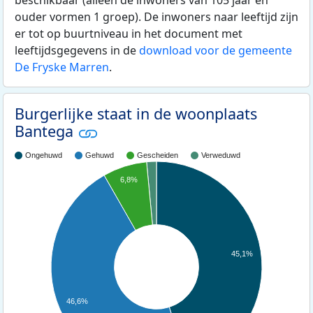
beschikbaar (alleen de inwoners van 105 jaar en
ouder vormen 1 groep). De inwoners naar leeftijd zijn
er tot op buurtniveau in het document met
leeftijdsgegevens in de
download voor de gemeente
De Fryske Marren
.
Burgerlijke staat in de woonplaats
Bantega
Ongehuwd
Gehuwd
Gescheiden
Verweduwd
6,8%
45,1%
46,6%