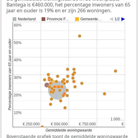
Bantega is €460.000, het percentage inwoners van 65
jaar en ouder is 19% en er zijn 266 woningen.
Nederland
Provincie F…
Gemeente…
1/2
60%
60%
Percentage inwoners van 65 jaar en ouder
50%
50%
40%
40%
30%
30%
Nederland
20%
20%
10%
10%
1.000…
1.000…
€ 250.000
€ 250.000
€ 500.000
€ 500.000
€ 750.000
€ 750.000
€
€
Gemiddelde woningwaarde
Bovenstaande grafiek toont de gemiddelde woningwaarde