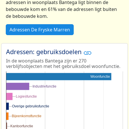
adressen in woonplaats Bantega ligt binnen de
bebouwde kom en 61% van de adressen ligt buiten
de bebouwde kom.
Adressen De Fryske Marren
Adressen: gebruiksdoelen
In de woonplaats Bantega zijn er 270
verblijfsobjecten met het gebruiksdoel woonfunctie.
Woonfunctie
Industriefunctie
Industriefunctie
Logiesfunctie
Logiesfunctie
Overige gebruiksfunctie
Overige gebruiksfunctie
Bijeenkomstfunctie
Bijeenkomstfunctie
Kantoorfunctie
Kantoorfunctie