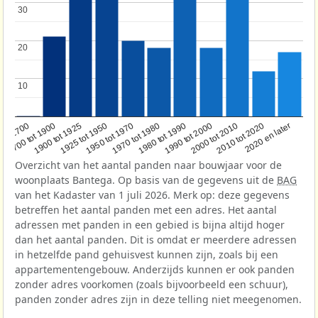
30
30
20
20
10
10
1950 tot 1970
1990 tot 2000
1900 tot 1925
2020 en later
1970 tot 1980
oor 1700
2000 tot 2010
1925 tot 1950
1980 tot 1990
1700 tot 1900
2010 tot 2020
Overzicht van het aantal panden naar bouwjaar voor de
woonplaats Bantega. Op basis van de gegevens uit de
BAG
van het Kadaster van 1 juli 2026. Merk op: deze gegevens
betreffen het aantal panden met een adres. Het aantal
adressen met panden in een gebied is bijna altijd hoger
dan het aantal panden. Dit is omdat er meerdere adressen
in hetzelfde pand gehuisvest kunnen zijn, zoals bij een
appartementengebouw. Anderzijds kunnen er ook panden
zonder adres voorkomen (zoals bijvoorbeeld een schuur),
panden zonder adres zijn in deze telling niet meegenomen.