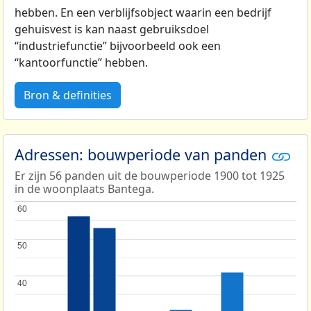
hebben. En een verblijfsobject waarin een bedrijf
gehuisvest is kan naast gebruiksdoel
“industriefunctie” bijvoorbeeld ook een
“kantoorfunctie” hebben.
Bron & definities
Adressen: bouwperiode van panden
Er zijn 56 panden uit de bouwperiode 1900 tot 1925
in de woonplaats Bantega.
60
60
50
50
40
40