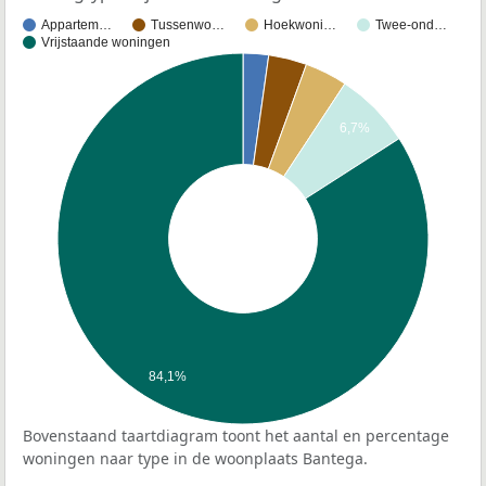
Appartem…
Tussenwo…
Hoekwoni…
Twee-ond…
Vrijstaande woningen
6,7%
84,1%
Bovenstaand taartdiagram toont het aantal en percentage
woningen naar type in de woonplaats Bantega.