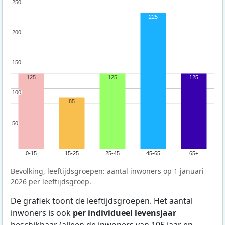
250
250
225
200
200
150
150
125
125
125
100
100
85
50
50
0-15
15-25
25-45
45-65
65+
Bevolking, leeftijdsgroepen: aantal inwoners op 1 januari
2026 per leeftijdsgroep.
De grafiek toont de leeftijdsgroepen. Het aantal
inwoners is ook
per individueel levensjaar