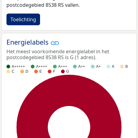
postcodegebied 8538 RS vallen.
Toelichting
Energielabels
Het meest voorkomende energielabel in het
postcodegebied 8538 RS is G (1 adres).
A+++++
A++++
A+++
A++
A+
A
B
C
D
E
F
G
100%