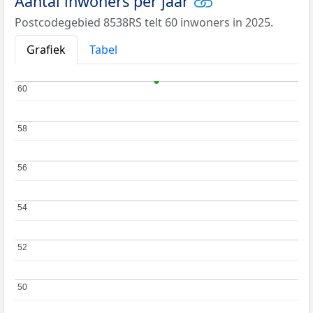
Aantal inwoners per jaar
Postcodegebied 8538RS telt 60 inwoners in 2025.
Grafiek
Tabel
60
60
58
58
56
56
54
54
52
52
50
50