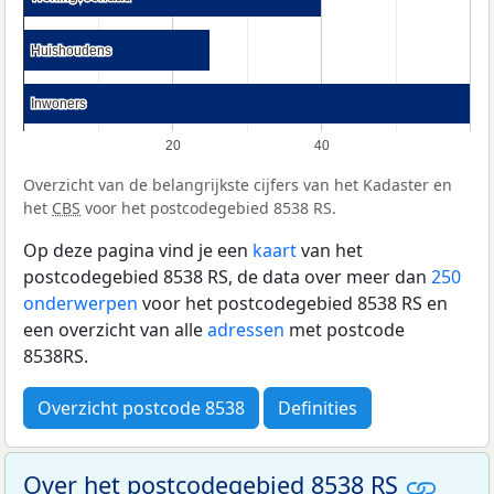
Huishoudens
Huishoudens
Inwoners
Inwoners
20
40
Overzicht van de belangrijkste cijfers van het Kadaster en
het
CBS
voor het postcodegebied 8538 RS.
Op deze pagina vind je een
kaart
van het
postcodegebied 8538 RS, de data over meer dan
250
onderwerpen
voor het postcodegebied 8538 RS en
een overzicht van alle
adressen
met postcode
8538RS.
Overzicht postcode 8538
Definities
Over het postcodegebied 8538 RS