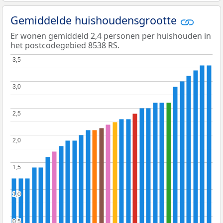
Gemiddelde huishoudensgrootte
Er wonen gemiddeld 2,4 personen per huishouden in
het postcodegebied 8538 RS.
3,5
3,5
3,0
3,0
2,5
2,5
2,0
2,0
1,5
1,5
1,0
1,0
0,5
0,5