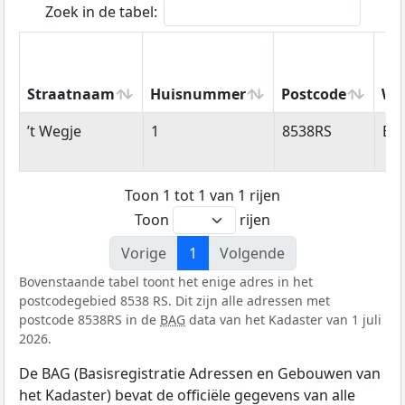
Zoek in de tabel:
Straatnaam
Huisnummer
Postcode
Wo
Straatnaam
Huisnummer
Postcode
Wo
’t Wegje
1
8538RS
Ba
Toon 1 tot 1 van 1 rijen
Toon
rijen
Vorige
1
Volgende
Bovenstaande tabel toont het enige adres in het
postcodegebied 8538 RS. Dit zijn alle adressen met
postcode 8538RS in de
BAG
data van het Kadaster van 1 juli
2026.
De BAG (Basisregistratie Adressen en Gebouwen van
het Kadaster) bevat de officiële gegevens van alle