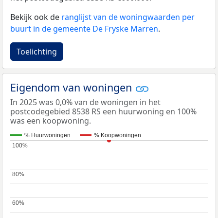
Bekijk ook de
ranglijst van de woningwaarden per
buurt in de gemeente De Fryske Marren
.
Toelichting
Eigendom van woningen
In 2025 was 0,0% van de woningen in het
postcodegebied 8538 RS een huurwoning en 100%
was een koopwoning.
% Huurwoningen
% Koopwoningen
100%
100%
80%
80%
60%
60%