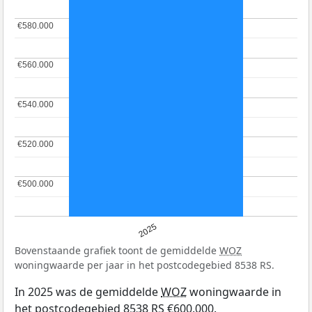
€580.000
€580.000
€560.000
€560.000
€540.000
€540.000
€520.000
€520.000
€500.000
€500.000
2025
Bovenstaande grafiek toont de gemiddelde
WOZ
woningwaarde per jaar in het postcodegebied 8538 RS.
In 2025 was de gemiddelde
WOZ
woningwaarde in
het postcodegebied 8538 RS €600.000.