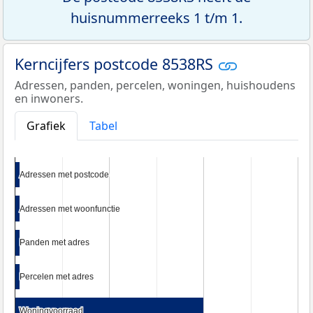
huisnummerreeks 1 t/m 1.
Kerncijfers postcode 8538RS
Adressen, panden, percelen, woningen, huishoudens
en inwoners.
Grafiek
Tabel
Adressen met postcode
Adressen met postcode
Adressen met woonfunctie
Adressen met woonfunctie
Panden met adres
Panden met adres
Percelen met adres
Percelen met adres
Woningvoorraad
Woningvoorraad