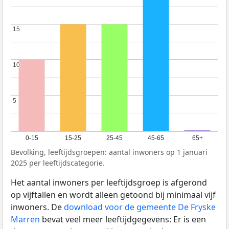
15
15
10
10
5
5
0-15
15-25
25-45
45-65
65+
Bevolking, leeftijdsgroepen: aantal inwoners op 1 januari
2025 per leeftijdscategorie.
Het aantal inwoners per leeftijdsgroep is afgerond
op vijftallen en wordt alleen getoond bij minimaal vijf
inwoners. De
download voor de gemeente De Fryske
Marren
bevat veel meer leeftijdgegevens: Er is een