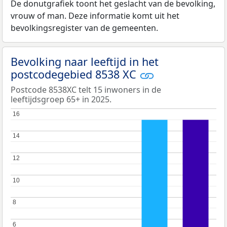
De donutgrafiek toont het geslacht van de bevolking,
vrouw of man. Deze informatie komt uit het
bevolkingsregister van de gemeenten.
Bevolking naar leeftijd in het
postcodegebied 8538 XC
Postcode 8538XC telt 15 inwoners in de
leeftijdsgroep 65+ in 2025.
16
16
14
14
12
12
10
10
8
8
6
6