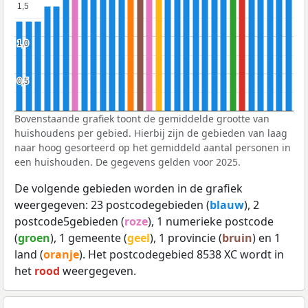
1,5
1,5
1,0
1,0
0,5
0,5
Bovenstaande grafiek toont de gemiddelde grootte van
huishoudens per gebied. Hierbij zijn de gebieden van laag
naar hoog gesorteerd op het gemiddeld aantal personen in
een huishouden. De gegevens gelden voor 2025.
De volgende gebieden worden in de grafiek
weergegeven: 23 postcodegebieden (
blauw
), 2
postcode5gebieden (
roze
), 1 numerieke postcode
(
groen
), 1 gemeente (
geel
), 1 provincie (
bruin
) en 1
land (
oranje
). Het postcodegebied 8538 XC wordt in
het
rood
weergegeven.