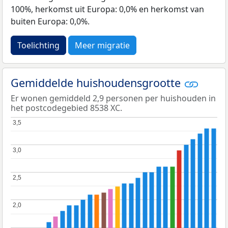
100%, herkomst uit Europa: 0,0% en herkomst van
buiten Europa: 0,0%.
Toelichting
Meer migratie
Gemiddelde huishoudensgrootte
Er wonen gemiddeld 2,9 personen per huishouden in
het postcodegebied 8538 XC.
3,5
3,5
3,0
3,0
2,5
2,5
2,0
2,0