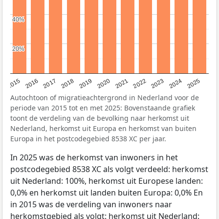
40%
40%
20%
20%
2019
2022
2017
2025
2020
2015
2023
2018
2021
2016
2024
Autochtoon of migratieachtergrond in Nederland voor de
periode van 2015 tot en met 2025: Bovenstaande grafiek
toont de verdeling van de bevolking naar herkomst uit
Nederland, herkomst uit Europa en herkomst van buiten
Europa in het postcodegebied 8538 XC per jaar.
In 2025 was de herkomst van inwoners in het
postcodegebied 8538 XC als volgt verdeeld: herkomst
uit Nederland: 100%, herkomst uit Europese landen:
0,0% en herkomst uit landen buiten Europa: 0,0% En
in 2015 was de verdeling van inwoners naar
herkomstgebied als volgt: herkomst uit Nederland: