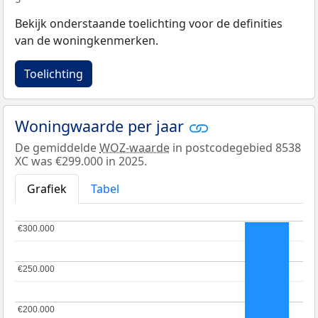
Bekijk onderstaande toelichting voor de definities
van de woningkenmerken.
Toelichting
Woningwaarde per jaar
De gemiddelde
WOZ-waarde
in postcodegebied 8538
XC was €299.000 in 2025.
Grafiek
Tabel
€300.000
€300.000
€250.000
€250.000
€200.000
€200.000