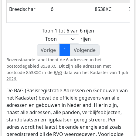
Breedschar
6
8538XC
Ba
Toon 1 tot 6 van 6 rijen
Toon
rijen
Vorige
1
Volgende
Bovenstaande tabel toont de 6 adressen in het
postcodegebied 8538 XC. Dit zijn alle adressen met
postcode 8538XC in de
BAG
data van het Kadaster van 1 juli
2026.
De BAG (Basisregistratie Adressen en Gebouwen van
het Kadaster) bevat de officiële gegevens van alle
adressen en gebouwen in Nederland. Hierin zijn,
naast alle adressen, alle panden, verblijfsobjecten,
standplaatsen en ligplaatsen geregistreerd. Per
adres wordt het laatst bekende energielabel zoals
geregistreerd bij de
RVO
weergegeven. Voorlopige