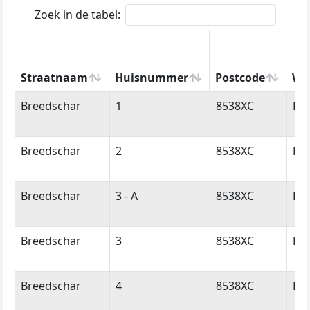
Zoek in de tabel:
Straatnaam
Huisnummer
Postcode
Wo
Straatnaam
Huisnummer
Postcode
Wo
Breedschar
1
8538XC
Ba
Breedschar
2
8538XC
Ba
Breedschar
3 - A
8538XC
Ba
Breedschar
3
8538XC
Ba
Breedschar
4
8538XC
Ba