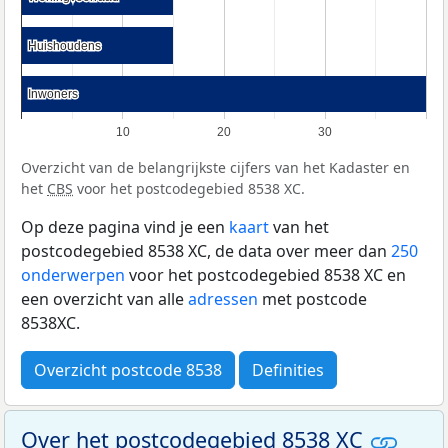
Huishoudens
Huishoudens
Inwoners
Inwoners
10
20
30
Overzicht van de belangrijkste cijfers van het Kadaster en
het
CBS
voor het postcodegebied 8538 XC.
Op deze pagina vind je een
kaart
van het
postcodegebied 8538 XC, de data over meer dan
250
onderwerpen
voor het postcodegebied 8538 XC en
een overzicht van alle
adressen
met postcode
8538XC.
Overzicht postcode 8538
Definities
Over het postcodegebied 8538 XC