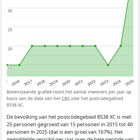
30
30
25
25
20
20
15
15
2015
2016
2017
2018
2019
2020
2021
2022
2023
2024
2025
Bovenstaande grafiek toont het aantal inwoners per jaar op
basis van de data van het
CBS
voor het postcodegebied
8538 XC.
De bevolking van het postcodegebied 8538 XC is met
25 personen gegroeid van 15 personen in 2015 tot 40
personen in 2025 (dat is een groei van 167%). Het
gemiddelde verschil per jaar over de hele periode van