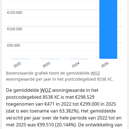
€150.000
€150.000
€100.000
€100.000
€50.000
€50.000
2022
2023
2024
2025
Bovenstaande grafiek toont de gemiddelde
WOZ
woningwaarde per jaar in het postcodegebied 8538 XC.
De gemiddelde
WOZ
woningwaarde in het
postcodegebied 8538 XC is met €298.529
toegenomen van €471 in 2022 tot €299.000 in 2025
(dat is een toename van 63.382%). Het gemiddelde
verschil per jaar over de hele periode van 2022 tot en
met 2025 was €99.510 (20.144%). De ontwikkeling van