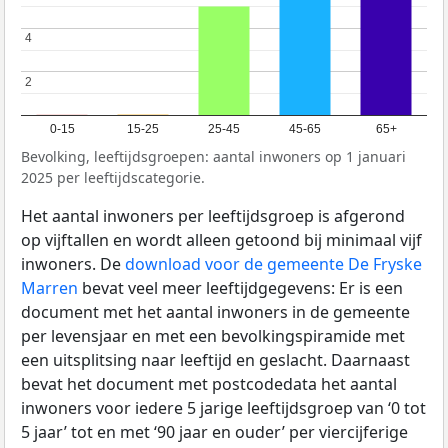
4
4
2
2
0-15
15-25
25-45
45-65
65+
Bevolking, leeftijdsgroepen: aantal inwoners op 1 januari
2025 per leeftijdscategorie.
Het aantal inwoners per leeftijdsgroep is afgerond
op vijftallen en wordt alleen getoond bij minimaal vijf
inwoners. De
download voor de gemeente De Fryske
Marren
bevat veel meer leeftijdgegevens: Er is een
document met het aantal inwoners in de gemeente
per levensjaar en met een bevolkingspiramide met
een uitsplitsing naar leeftijd en geslacht. Daarnaast
bevat het document met postcodedata het aantal
inwoners voor iedere 5 jarige leeftijdsgroep van ‘0 tot
5 jaar’ tot en met ‘90 jaar en ouder’ per viercijferige