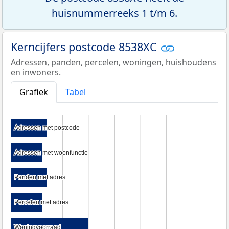
huisnummerreeks 1 t/m 6.
Kerncijfers postcode 8538XC
Adressen, panden, percelen, woningen, huishoudens
en inwoners.
Grafiek
Tabel
Adressen met postcode
Adressen met postcode
Adressen met woonfunctie
Adressen met woonfunctie
Panden met adres
Panden met adres
Percelen met adres
Percelen met adres
Woningvoorraad
Woningvoorraad