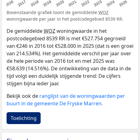
2016
2017
2018
2019
2020
2021
2022
2023
2024
2025
Bovenstaande grafiek toont de gemiddelde
WOZ
woningwaarde per jaar in het postcodegebied 8539 RR.
De gemiddelde
WOZ
woningwaarde in het
postcodegebied 8539 RR is met €527.754 gegroeid
van €246 in 2016 tot €528.000 in 2025 (dat is een groei
van 214.534%). Het gemiddelde verschil per jaar over
de hele periode van 2016 tot en met 2025 was
€58.639 (14.516%). De ontwikkeling van de data in de
tijd volgt een duidelijk stijgende trend: De cijfers
stijgen bijna ieder jaar.
Bekijk ook de
ranglijst van de woningwaarden per
buurt in de gemeente De Fryske Marren
.
Toelichting