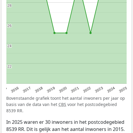
28
28
26
26
24
24
22
22
2015
2016
2017
2018
2019
2020
2021
2022
2023
2024
2025
Bovenstaande grafiek toont het aantal inwoners per jaar op
basis van de data van het
CBS
voor het postcodegebied
8539 RR.
In 2025 waren er 30 inwoners in het postcodegebied
8539 RR. Dit is gelijk aan het aantal inwoners in 2015.