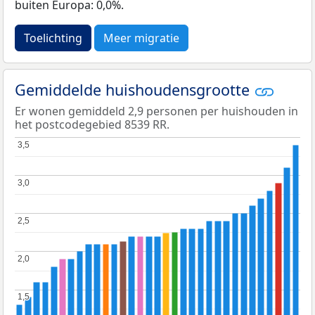
buiten Europa: 0,0%.
Toelichting
Meer migratie
Gemiddelde huishoudensgrootte
Er wonen gemiddeld 2,9 personen per huishouden in
het postcodegebied 8539 RR.
3,5
3,5
3,0
3,0
2,5
2,5
2,0
2,0
1,5
1,5