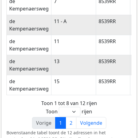
de
7
8539RR
E
Kempenaersweg
de
11 - A
8539RR
E
Kempenaersweg
de
11
8539RR
E
Kempenaersweg
de
13
8539RR
E
Kempenaersweg
de
15
8539RR
E
Kempenaersweg
Toon 1 tot 8 van 12 rijen
Toon
rijen
Vorige
1
2
Volgende
Bovenstaande tabel toont de 12 adressen in het