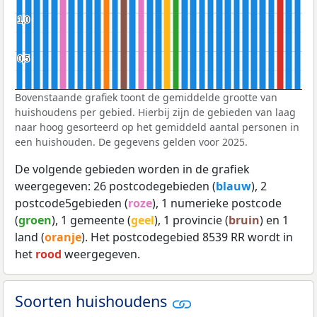
1,0
1,0
0,5
0,5
Bovenstaande grafiek toont de gemiddelde grootte van
huishoudens per gebied. Hierbij zijn de gebieden van laag
naar hoog gesorteerd op het gemiddeld aantal personen in
een huishouden. De gegevens gelden voor 2025.
De volgende gebieden worden in de grafiek
weergegeven: 26 postcodegebieden (
blauw
), 2
postcode5gebieden (
roze
), 1 numerieke postcode
(
groen
), 1 gemeente (
geel
), 1 provincie (
bruin
) en 1
land (
oranje
). Het postcodegebied 8539 RR wordt in
het
rood
weergegeven.
Soorten huishoudens