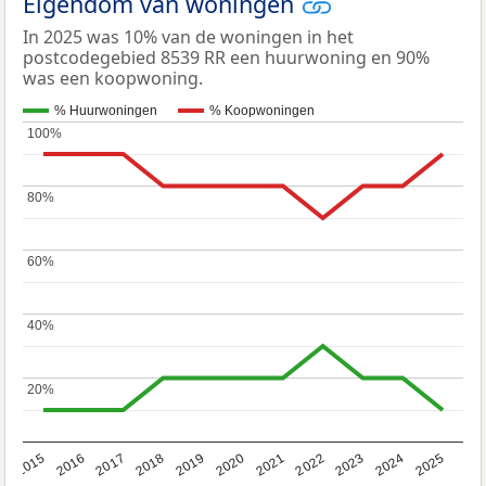
Eigendom van woningen
In 2025 was 10% van de woningen in het
postcodegebied 8539 RR een huurwoning en 90%
was een koopwoning.
% Huurwoningen
% Koopwoningen
100%
100%
80%
80%
60%
60%
40%
40%
20%
20%
2019
2022
2025
2017
2020
2023
2015
2018
2021
2024
2016