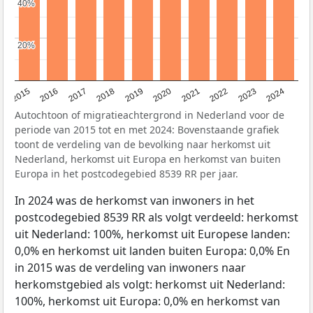
40%
40%
20%
20%
2015
2016
2017
2018
2019
2020
2021
2022
2023
2024
Autochtoon of migratieachtergrond in Nederland voor de
periode van 2015 tot en met 2024: Bovenstaande grafiek
toont de verdeling van de bevolking naar herkomst uit
Nederland, herkomst uit Europa en herkomst van buiten
Europa in het postcodegebied 8539 RR per jaar.
In 2024 was de herkomst van inwoners in het
postcodegebied 8539 RR als volgt verdeeld: herkomst
uit Nederland: 100%, herkomst uit Europese landen:
0,0% en herkomst uit landen buiten Europa: 0,0% En
in 2015 was de verdeling van inwoners naar
herkomstgebied als volgt: herkomst uit Nederland:
100%, herkomst uit Europa: 0,0% en herkomst van