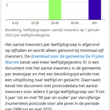
2
2
0-15
15-25
25-45
45-65
65+
Bevolking, leeftijdsgroepen: aantal inwoners op 1 januari
2025 per leeftijdscategorie.
Het aantal inwoners per leeftijdsgroep is afgerond
op vijftallen en wordt alleen getoond bij minimaal vijf
inwoners. De
download voor de gemeente De Fryske
Marren
bevat veel meer leeftijdgegevens: Er is een
document met het aantal inwoners in de gemeente
per levensjaar en met een bevolkingspiramide met
een uitsplitsing naar leeftijd en geslacht. Daarnaast
bevat het document met postcodedata het aantal
inwoners voor iedere 5 jarige leeftijdsgroep van ‘0 tot
5 jaar’ tot en met ‘90 jaar en ouder’ per viercijferige
(numerieke) postcode voor alle jaren in de periode
van 1998 tot en met 2025.