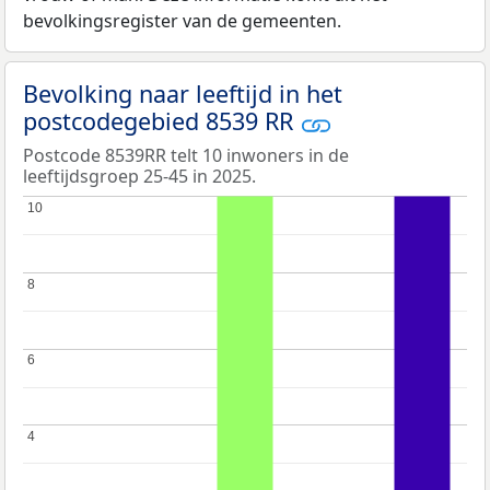
bevolkingsregister van de gemeenten.
Bevolking naar leeftijd in het
postcodegebied 8539 RR
Postcode 8539RR telt 10 inwoners in de
leeftijdsgroep 25-45 in 2025.
10
10
8
8
6
6
4
4