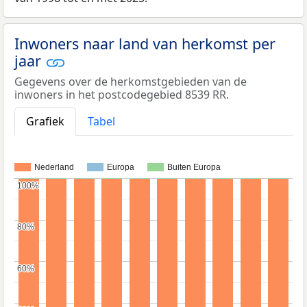
Inwoners naar land van herkomst per
jaar
Gegevens over de herkomstgebieden van de
inwoners in het postcodegebied 8539 RR.
Grafiek
Tabel
Nederland
Europa
Buiten Europa
100%
100%
80%
80%
60%
60%