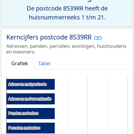
De postcode 8539RR heeft de
huisnummerreeks 1 t/m 21.
Kerncijfers postcode 8539RR
Adressen, panden, percelen, woningen, huishoudens
en inwoners.
Grafiek
Tabel
Adressen met postcode
Adressen met postcode
Adressen met woonfunctie
Adressen met woonfunctie
Panden met adres
Panden met adres
Percelen met adres
Percelen met adres