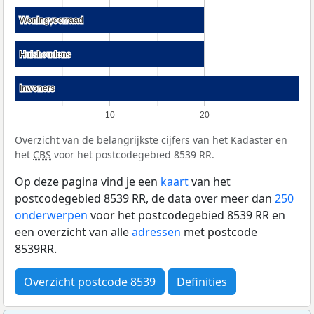
Woningvoorraad
Woningvoorraad
Huishoudens
Huishoudens
Inwoners
Inwoners
10
20
Overzicht van de belangrijkste cijfers van het Kadaster en
het
CBS
voor het postcodegebied 8539 RR.
Op deze pagina vind je een
kaart
van het
postcodegebied 8539 RR, de data over meer dan
250
onderwerpen
voor het postcodegebied 8539 RR en
een overzicht van alle
adressen
met postcode
8539RR.
Overzicht postcode 8539
Definities