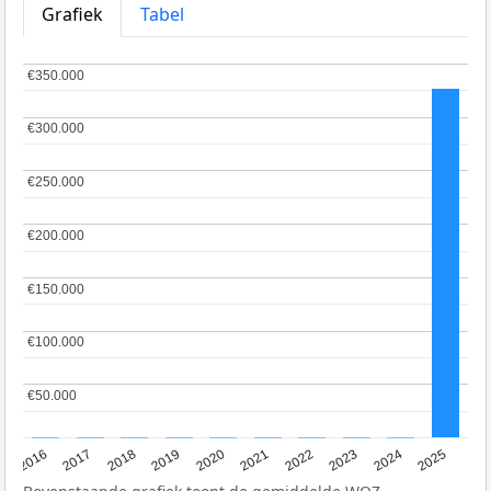
Grafiek
Tabel
€350.000
€350.000
€300.000
€300.000
€250.000
€250.000
€200.000
€200.000
€150.000
€150.000
€100.000
€100.000
€50.000
€50.000
2016
2017
2018
2019
2020
2021
2022
2023
2024
2025