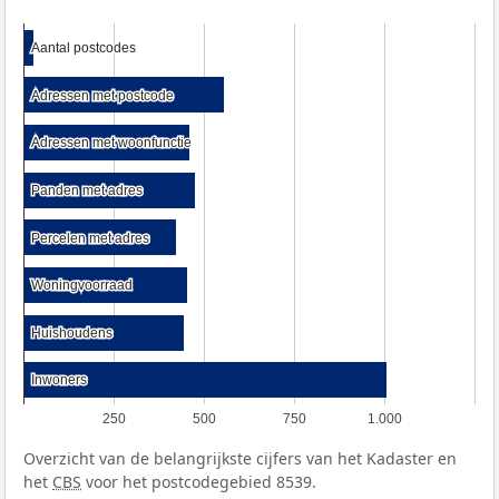
Aantal postcodes
Aantal postcodes
Adressen met postcode
Adressen met postcode
Adressen met woonfunctie
Adressen met woonfunctie
Panden met adres
Panden met adres
Percelen met adres
Percelen met adres
Woningvoorraad
Woningvoorraad
Huishoudens
Huishoudens
Inwoners
Inwoners
250
500
750
1.000
Overzicht van de belangrijkste cijfers van het Kadaster en
het
CBS
voor het postcodegebied 8539.