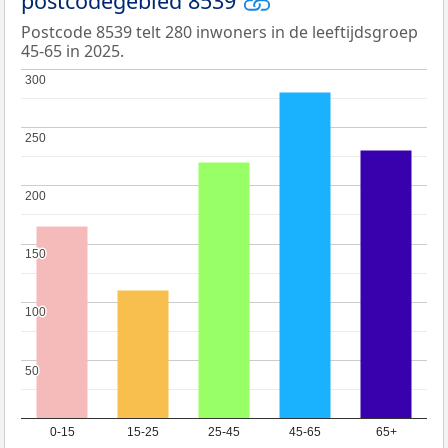
postcodegebied 8539
Postcode 8539 telt 280 inwoners in de leeftijdsgroep
45-65 in 2025.
300
300
250
250
200
200
150
150
100
100
50
50
0-15
15-25
25-45
45-65
65+