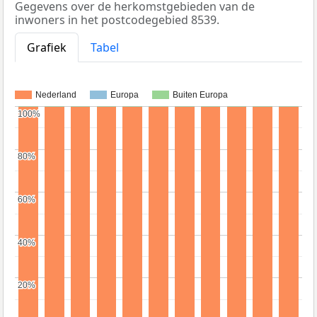
Gegevens over de herkomstgebieden van de
inwoners in het postcodegebied 8539.
Grafiek
Tabel
Nederland
Europa
Buiten Europa
100%
100%
80%
80%
60%
60%
40%
40%
20%
20%