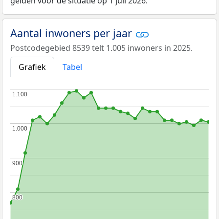
gelden voor de situatie op 1 juli 2026.
Aantal inwoners per jaar
Postcodegebied 8539 telt 1.005 inwoners in 2025.
Grafiek
Tabel
1.100
1.100
1.000
1.000
900
900
800
800