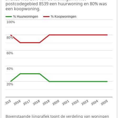
postcodegebied 8539 een huurwoning en 80% was
een koopwoning.
% Huurwoningen
% Koopwoningen
100%
100%
80%
80%
60%
60%
40%
40%
20%
20%
2019
2022
2025
2017
2020
2023
2015
2018
2021
2024
2016
Bovenstaande lijngrafiek toont de verdeling van woningen