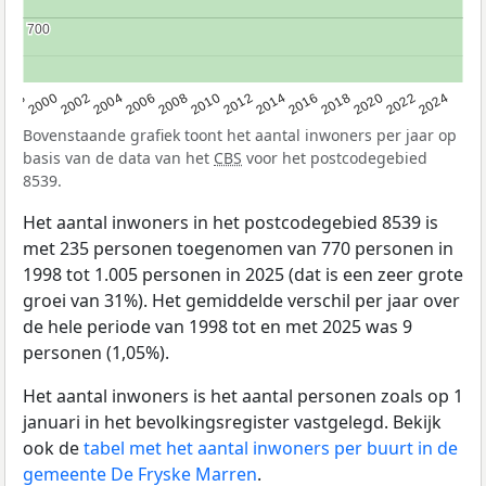
700
700
1998
2000
2002
2004
2006
2008
2010
2012
2014
2016
2018
2020
2022
2024
Bovenstaande grafiek toont het aantal inwoners per jaar op
basis van de data van het
CBS
voor het postcodegebied
8539.
Het aantal inwoners in het postcodegebied 8539 is
met 235 personen toegenomen van 770 personen in
1998 tot 1.005 personen in 2025 (dat is een zeer grote
groei van 31%). Het gemiddelde verschil per jaar over
de hele periode van 1998 tot en met 2025 was 9
personen (1,05%).
Het aantal inwoners is het aantal personen zoals op 1
januari in het bevolkingsregister vastgelegd. Bekijk
ook de
tabel met het aantal inwoners per buurt in de
gemeente De Fryske Marren
.