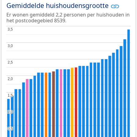
Gemiddelde huishoudensgrootte
Er wonen gemiddeld 2,2 personen per huishouden in
het postcodegebied 8539.
3,5
3,5
3,0
3,0
2,5
2,5
2,0
2,0
1,5
1,5
1,0
1,0
0,5
0,5