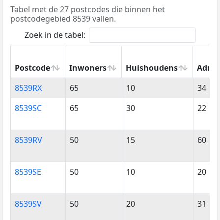
Tabel met de 27 postcodes die binnen het
postcodegebied 8539 vallen.
Zoek in de tabel:
Postcode
Inwoners
Huishoudens
Adres
Postcode
Inwoners
Huishoudens
Adres
8539RX
65
10
34
8539SC
65
30
22
8539RV
50
15
60
8539SE
50
10
20
8539SV
50
20
31