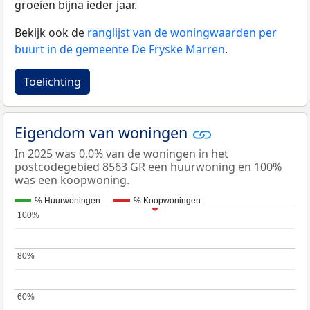
groeien bijna ieder jaar.
Bekijk ook de
ranglijst van de woningwaarden per
buurt in de gemeente De Fryske Marren
.
Toelichting
Eigendom van woningen
In 2025 was 0,0% van de woningen in het
postcodegebied 8563 GR een huurwoning en 100%
was een koopwoning.
% Huurwoningen
% Koopwoningen
100%
100%
80%
80%
60%
60%