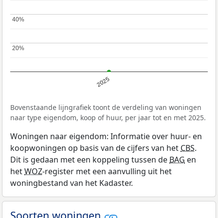
40%
40%
20%
20%
2025
Bovenstaande lijngrafiek toont de verdeling van woningen
naar type eigendom, koop of huur, per jaar tot en met 2025.
Woningen naar eigendom: Informatie over huur- en
koopwoningen op basis van de cijfers van het
CBS
.
Dit is gedaan met een koppeling tussen de
BAG
en
het
WOZ
-register met een aanvulling uit het
woningbestand van het Kadaster.
Soorten woningen