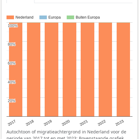
Nederland
Europa
Buiten Europa
100%
100%
80%
80%
60%
60%
40%
40%
20%
20%
2022
2021
2020
2019
2018
2017
2023
Autochtoon of migratieachtergrond in Nederland voor de
periode van 2017 tot en met 2023: Bovenstaande grafiek