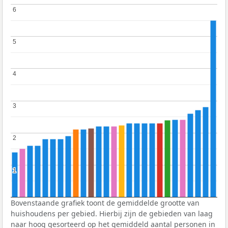
6
6
5
5
4
4
3
3
2
2
1
1
Bovenstaande grafiek toont de gemiddelde grootte van
huishoudens per gebied. Hierbij zijn de gebieden van laag
naar hoog gesorteerd op het gemiddeld aantal personen in