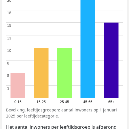
20
20
18
18
15
15
13
13
10
10
8
8
5
5
3
3
0-15
15-25
25-45
45-65
65+
Bevolking, leeftijdsgroepen: aantal inwoners op 1 januari
2025 per leeftijdscategorie.
Het aantal inwoners per leeftijdsgroep is afgerond