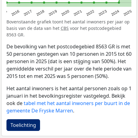
2015
2016
2017
2018
2019
2020
2021
2022
2023
2024
2025
Bovenstaande grafiek toont het aantal inwoners per jaar op
basis van de data van het
CBS
voor het postcodegebied
8563 GR.
De bevolking van het postcodegebied 8563 GR is met
50 personen gestegen van 10 personen in 2015 tot 60
personen in 2025 (dat is een stijging van 500%). Het
gemiddelde verschil per jaar over de hele periode van
2015 tot en met 2025 was 5 personen (50%).
Het aantal inwoners is het aantal personen zoals op 1
januari in het bevolkingsregister vastgelegd. Bekijk
ook de
tabel met het aantal inwoners per buurt in de
gemeente De Fryske Marren
.
Toelichting