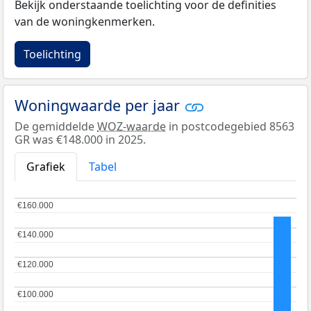
Bekijk onderstaande toelichting voor de definities
van de woningkenmerken.
Toelichting
Woningwaarde per jaar
De gemiddelde
WOZ-waarde
in postcodegebied 8563
GR was €148.000 in 2025.
Grafiek
Tabel
€160.000
€160.000
€140.000
€140.000
€120.000
€120.000
€100.000
€100.000