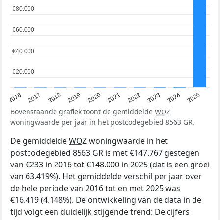
€80.000
€80.000
€60.000
€60.000
€40.000
€40.000
€20.000
€20.000
2016
2017
2018
2019
2020
2021
2022
2023
2024
2025
Bovenstaande grafiek toont de gemiddelde
WOZ
woningwaarde per jaar in het postcodegebied 8563 GR.
De gemiddelde
WOZ
woningwaarde in het
postcodegebied 8563 GR is met €147.767 gestegen
van €233 in 2016 tot €148.000 in 2025 (dat is een groei
van 63.419%). Het gemiddelde verschil per jaar over
de hele periode van 2016 tot en met 2025 was
€16.419 (4.148%). De ontwikkeling van de data in de
tijd volgt een duidelijk stijgende trend: De cijfers