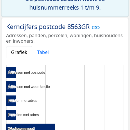
huisnummerreeks 1 t/m 9.
Kerncijfers postcode 8563GR
Adressen, panden, percelen, woningen, huishoudens
en inwoners.
Grafiek
Tabel
Adressen met postcode
Adressen met postcode
Adressen met woonfunctie
Adressen met woonfunctie
Panden met adres
Panden met adres
Percelen met adres
Percelen met adres
Woningvoorraad
Woningvoorraad