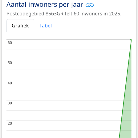
Aantal inwoners per jaar
Postcodegebied 8563GR telt 60 inwoners in 2025.
Grafiek
Tabel
60
60
50
50
40
40
30
30
20
20