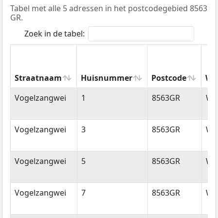
Tabel met alle 5 adressen in het postcodegebied 8563
GR.
Zoek in de tabel:
Straatnaam
Huisnummer
Postcode
Wo
Straatnaam
Huisnummer
Postcode
Wo
Vogelzangwei
1
8563GR
Wij
Vogelzangwei
3
8563GR
Wij
Vogelzangwei
5
8563GR
Wij
Vogelzangwei
7
8563GR
Wij