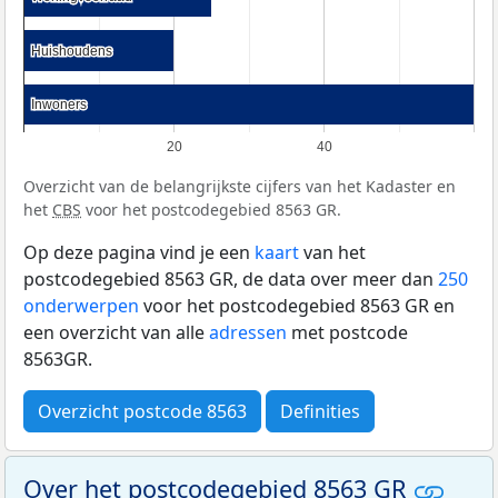
Huishoudens
Huishoudens
Inwoners
Inwoners
20
40
Overzicht van de belangrijkste cijfers van het Kadaster en
het
CBS
voor het postcodegebied 8563 GR.
Op deze pagina vind je een
kaart
van het
postcodegebied 8563 GR, de data over meer dan
250
onderwerpen
voor het postcodegebied 8563 GR en
een overzicht van alle
adressen
met postcode
8563GR.
Overzicht postcode 8563
Definities
Over het postcodegebied 8563 GR