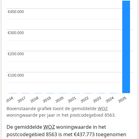
€400.000
€400.000
€300.000
€300.000
€200.000
€200.000
€100.000
€100.000
2016
2017
2018
2019
2020
2021
2022
2023
2024
2025
Bovenstaande grafiek toont de gemiddelde
WOZ
woningwaarde per jaar in het postcodegebied 8563.
De gemiddelde
WOZ
woningwaarde in het
postcodegebied 8563 is met €437.773 toegenomen