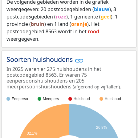
De volgende gebieden worden in de grafiek
weergegeven: 20 postcodegebieden (
blauw
), 3
postcode5gebieden (
roze
), 1 gemeente (
geel
), 1
provincie (
bruin
) en 1 land (
oranje
). Het
postcodegebied 8563 wordt in het
rood
weergegeven.
Soorten huishoudens
In 2025 waren er 275 huishoudens in het
postcodegebied 8563. Er waren 75
eenpersoonshuishoudens en 205
meerpersoonshuishoudens
.
(afgerond op vijftallen)
Eenperso…
Meerpers…
Huishoud…
Huishoud…
26,8%
32,1%