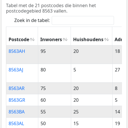
Tabel met de 21 postcodes die binnen het
postcodegebied 8563 vallen.
Zoek in de tabel:
Postcode
Inwoners
Huishoudens
Adres
Postcode
Inwoners
Huishoudens
Adres
8563AH
95
20
18
8563AJ
80
5
27
8563AR
75
20
8
8563GR
60
20
5
8563BA
55
25
14
8563AL
50
15
19