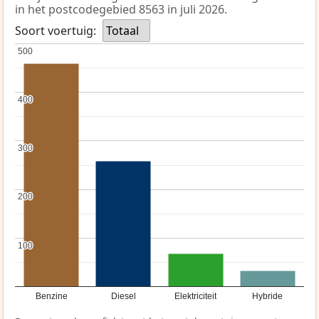
in het postcodegebied 8563 in juli 2026.
Soort voertuig:
Totaal
500
500
400
400
300
300
200
200
100
100
Benzine
Diesel
Elektriciteit
Hybride