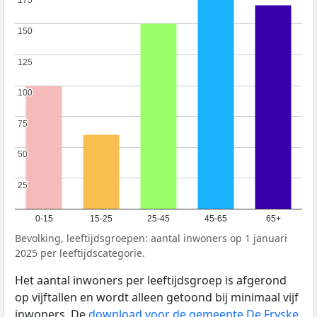
150
150
125
125
100
100
75
75
50
50
25
25
0-15
15-25
25-45
45-65
65+
Bevolking, leeftijdsgroepen: aantal inwoners op 1 januari
2025 per leeftijdscategorie.
Het aantal inwoners per leeftijdsgroep is afgerond
op vijftallen en wordt alleen getoond bij minimaal vijf
inwoners. De
download voor de gemeente De Fryske