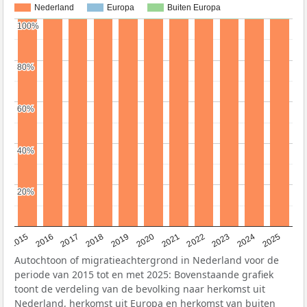
Nederland
Europa
Buiten Europa
100%
100%
80%
80%
60%
60%
40%
40%
20%
20%
2019
2022
2017
2025
2020
2015
2023
2018
2021
2016
2024
Autochtoon of migratieachtergrond in Nederland voor de
periode van 2015 tot en met 2025: Bovenstaande grafiek
toont de verdeling van de bevolking naar herkomst uit
Nederland, herkomst uit Europa en herkomst van buiten