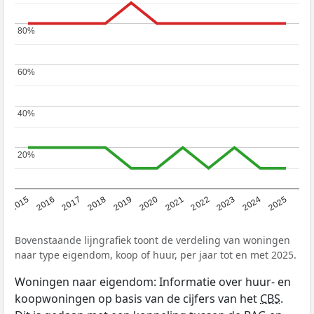
80%
80%
60%
60%
40%
40%
20%
20%
2019
2022
2025
2017
2020
2023
2015
2018
2021
2024
2016
Bovenstaande lijngrafiek toont de verdeling van woningen
naar type eigendom, koop of huur, per jaar tot en met 2025.
Woningen naar eigendom: Informatie over huur- en
koopwoningen op basis van de cijfers van het
CBS
.