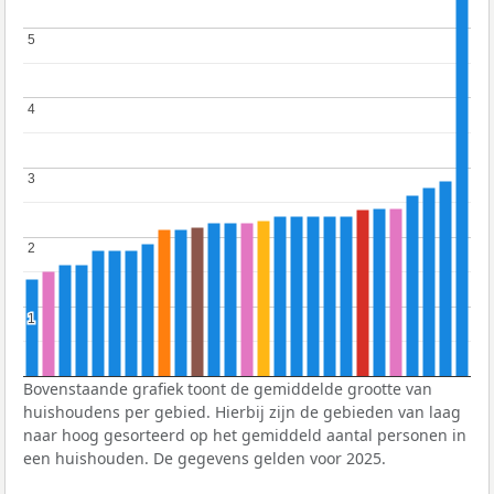
5
5
4
4
3
3
2
2
1
1
Bovenstaande grafiek toont de gemiddelde grootte van
huishoudens per gebied. Hierbij zijn de gebieden van laag
naar hoog gesorteerd op het gemiddeld aantal personen in
een huishouden. De gegevens gelden voor 2025.