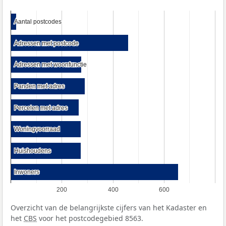
Aantal postcodes
Aantal postcodes
Adressen met postcode
Adressen met postcode
Adressen met woonfunctie
Adressen met woonfunctie
Panden met adres
Panden met adres
Percelen met adres
Percelen met adres
Woningvoorraad
Woningvoorraad
Huishoudens
Huishoudens
Inwoners
Inwoners
200
400
600
Overzicht van de belangrijkste cijfers van het Kadaster en
het
CBS
voor het postcodegebied 8563.