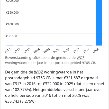
€200.000
€200.000
€150.000
€150.000
€100.000
€100.000
€50.000
€50.000
2016
2017
2018
2019
2020
2021
2022
2023
2024
2025
Bovenstaande grafiek toont de gemiddelde
WOZ
woningwaarde per jaar in het postcodegebied 9765 CB.
De gemiddelde
WOZ
woningwaarde in het
postcodegebied 9765 CB is met €321.687 gegroeid
van €313 in 2016 tot €322.000 in 2025 (dat is een groei
van 102.775%). Het gemiddelde verschil per jaar over
de hele periode van 2016 tot en met 2025 was
€35.743 (8.275%).