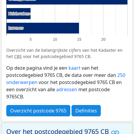
Huishoudens
Huishoudens
Inwoners
Inwoners
5
10
15
20
Overzicht van de belangrijkste cijfers van het Kadaster en
het
CBS
voor het postcodegebied 9765 CB.
Op deze pagina vind je een
kaart
van het
postcodegebied 9765 CB, de data over meer dan
250
onderwerpen
voor het postcodegebied 9765 CB en
een overzicht van alle
adressen
met postcode
9765CB.
Overzicht postcode 9765
Definities
Over het postcodegebied 9765 CB