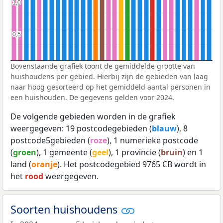
1,0
1,0
0,5
0,5
Bovenstaande grafiek toont de gemiddelde grootte van
huishoudens per gebied. Hierbij zijn de gebieden van laag
naar hoog gesorteerd op het gemiddeld aantal personen in
een huishouden. De gegevens gelden voor 2024.
De volgende gebieden worden in de grafiek
weergegeven: 19 postcodegebieden (
blauw
), 8
postcode5gebieden (
roze
), 1 numerieke postcode
(
groen
), 1 gemeente (
geel
), 1 provincie (
bruin
) en 1
land (
oranje
). Het postcodegebied 9765 CB wordt in
het
rood
weergegeven.
Soorten huishoudens