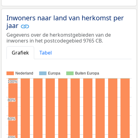
Inwoners naar land van herkomst per
jaar
Gegevens over de herkomstgebieden van de
inwoners in het postcodegebied 9765 CB.
Grafiek
Tabel
Nederland
Europa
Buiten Europa
100%
100%
80%
80%
60%
60%
40%
40%