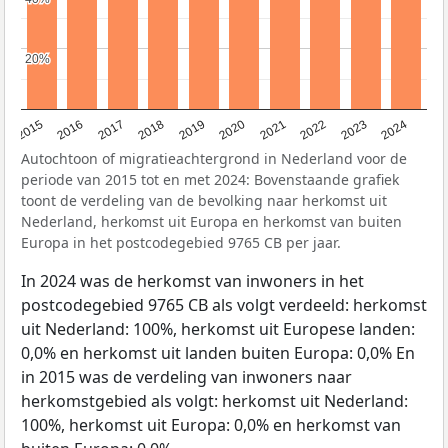
20%
20%
2015
2016
2017
2018
2019
2020
2021
2022
2023
2024
Autochtoon of migratieachtergrond in Nederland voor de
periode van 2015 tot en met 2024: Bovenstaande grafiek
toont de verdeling van de bevolking naar herkomst uit
Nederland, herkomst uit Europa en herkomst van buiten
Europa in het postcodegebied 9765 CB per jaar.
In 2024 was de herkomst van inwoners in het
postcodegebied 9765 CB als volgt verdeeld: herkomst
uit Nederland: 100%, herkomst uit Europese landen:
0,0% en herkomst uit landen buiten Europa: 0,0% En
in 2015 was de verdeling van inwoners naar
herkomstgebied als volgt: herkomst uit Nederland:
100%, herkomst uit Europa: 0,0% en herkomst van