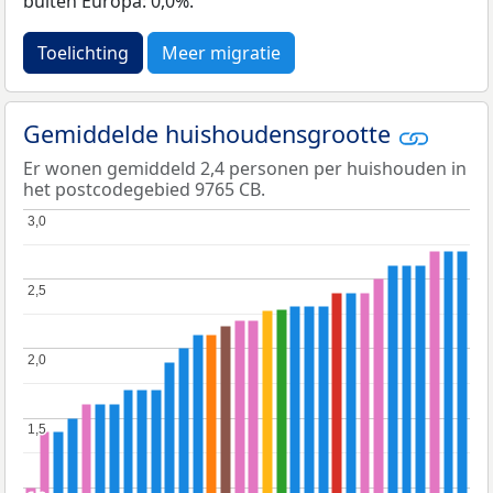
buiten Europa: 0,0%.
Toelichting
Meer migratie
Gemiddelde huishoudensgrootte
Er wonen gemiddeld 2,4 personen per huishouden in
het postcodegebied 9765 CB.
3,0
3,0
2,5
2,5
2,0
2,0
1,5
1,5