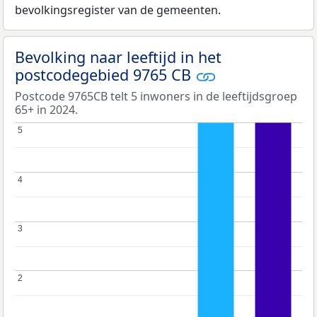
bevolkingsregister van de gemeenten.
Bevolking naar leeftijd in het
postcodegebied 9765 CB
Postcode 9765CB telt 5 inwoners in de leeftijdsgroep
65+ in 2024.
5
5
4
4
3
3
2
2