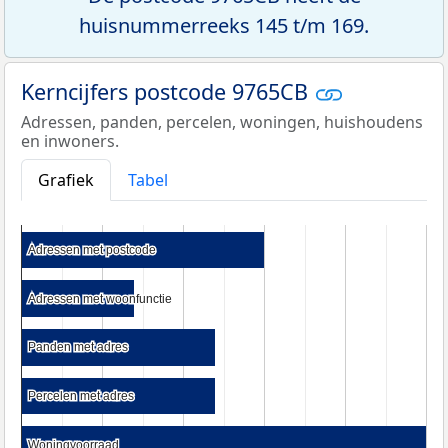
huisnummerreeks 145 t/m 169.
Kerncijfers postcode 9765CB
Adressen, panden, percelen, woningen, huishoudens
en inwoners.
Grafiek
Tabel
Adressen met postcode
Adressen met postcode
Adressen met woonfunctie
Adressen met woonfunctie
Panden met adres
Panden met adres
Percelen met adres
Percelen met adres
Woningvoorraad
Woningvoorraad