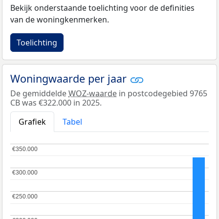
Bekijk onderstaande toelichting voor de definities
van de woningkenmerken.
Toelichting
Woningwaarde per jaar
De gemiddelde
WOZ-waarde
in postcodegebied 9765
CB was €322.000 in 2025.
Grafiek
Tabel
€350.000
€350.000
€300.000
€300.000
€250.000
€250.000