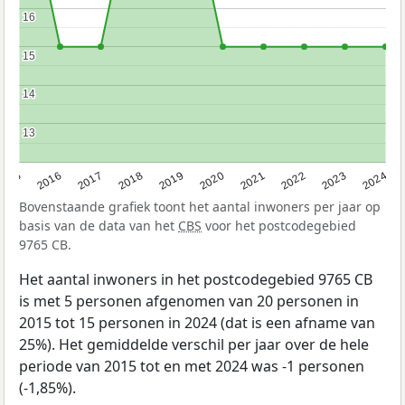
16
16
15
15
14
14
13
13
2015
2016
2017
2018
2019
2020
2021
2022
2023
2024
Bovenstaande grafiek toont het aantal inwoners per jaar op
basis van de data van het
CBS
voor het postcodegebied
9765 CB.
Het aantal inwoners in het postcodegebied 9765 CB
is met 5 personen afgenomen van 20 personen in
2015 tot 15 personen in 2024 (dat is een afname van
25%). Het gemiddelde verschil per jaar over de hele
periode van 2015 tot en met 2024 was -1 personen
(-1,85%).