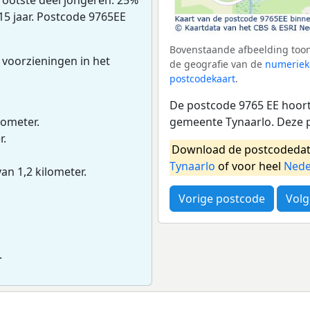
15 jaar. Postcode 9765EE
Bovenstaande afbeelding toon
 voorzieningen in het
de geografie van de
numeriek
postcodekaart
.
De postcode 9765 EE hoort 
gemeente Tynaarlo. Deze 
lometer.
r.
Download de postcodedat
Tynaarlo
of voor heel
Nede
van 1,2 kilometer.
Vorige postcode
Volg
.