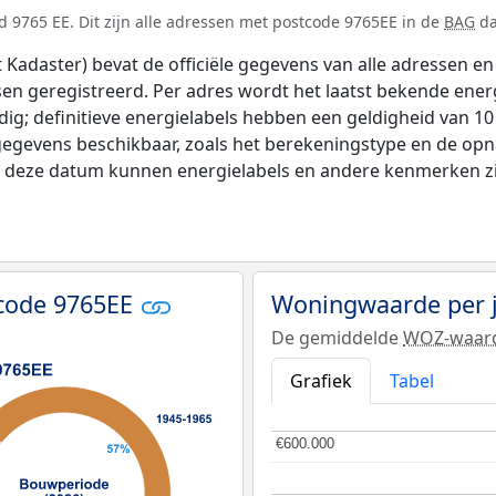
 9765 EE. Dit zijn alle adressen met postcode 9765EE in de
BAG
da
adaster) bevat de officiële gegevens van alle adressen en 
tsen geregistreerd. Per adres wordt het laatst bekende ener
ldig; definitieve energielabels hebben een geldigheid van 1
gegevens beschikbaar, zoals het berekeningstype en de op
na deze datum kunnen energielabels en andere kenmerken zij
code 9765EE
Woningwaarde per 
De gemiddelde
WOZ-waar
Grafiek
Tabel
€600.000
€600.000