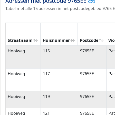
Adressen met postcode 9765EE
Tabel met alle 15 adressen in het postcodegebied 9765 E
Straatnaam
Huisnummer
Postcode
Wo
Straatnaam
Huisnummer
Postcode
Wo
Hooiweg
115
9765EE
Pa
Hooiweg
117
9765EE
Pa
Hooiweg
119
9765EE
Pa
Hooiweg
121
9765EE
Pa