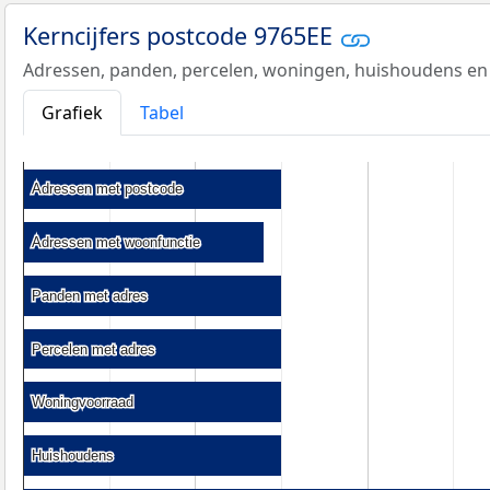
Kerncijfers postcode 9765EE
Adressen, panden, percelen, woningen, huishoudens en
Grafiek
Tabel
Adressen met postcode
Adressen met postcode
Adressen met woonfunctie
Adressen met woonfunctie
Panden met adres
Panden met adres
Percelen met adres
Percelen met adres
Woningvoorraad
Woningvoorraad
Huishoudens
Huishoudens