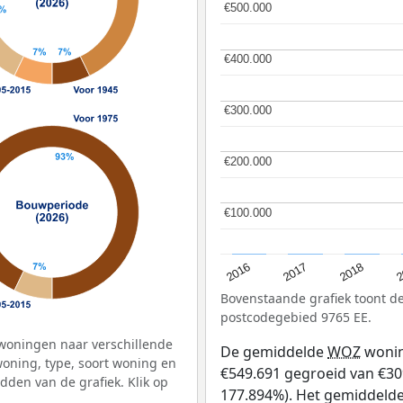
€500.000
€500.000
€400.000
€400.000
€300.000
€300.000
€200.000
€200.000
€100.000
€100.000
2
2016
2018
2017
Bovenstaande grafiek toont 
postcodegebied 9765 EE.
woningen naar verschillende
De gemiddelde
WOZ
wonin
ning, type, soort woning en
€549.691 gegroeid van €309
dden van de grafiek. Klik op
177.894%). Het gemiddelde 