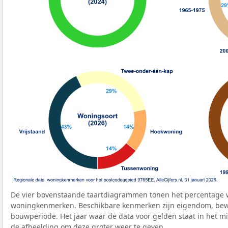
De vier bovenstaande taartdiagrammen tonen het percentage 
woningkenmerken. Beschikbare kenmerken zijn eigendom, bewo
bouwperiode. Het jaar waar de data voor gelden staat in het mi
de afbeelding om deze groter weer te geven.