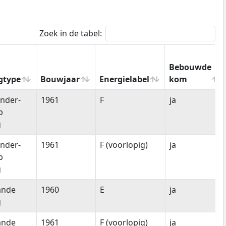
Zoek in de tabel:
Bebouwde
gtype
Bouwjaar
Energielabel
kom
gtype
Bouwjaar
Energielabel
Bebouwde
nder-
1961
F
ja
kom
p
g
nder-
1961
F (voorlopig)
ja
p
g
ande
1960
E
ja
g
ande
1961
F (voorlopig)
ja