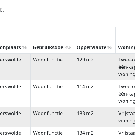
E.
onplaats
Gebruiksdoel
Oppervlakte
Wonin
onplaats
Gebruiksdoel
Oppervlakte
Wonin
terswolde
Woonfunctie
129 m2
Twee-o
één-ka
wonin
terswolde
Woonfunctie
114 m2
Twee-o
één-ka
wonin
terswolde
Woonfunctie
183 m2
Vrijsta
wonin
terswolde
Woonfunctie
134 m2
Vrijsta