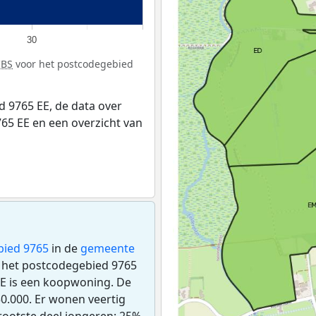
30
CBS
voor het postcodegebied
 9765 EE, de data over
65 EE en een overzicht van
bied 9765
in de
gemeente
 in het postcodegebied 9765
EE is een koopwoning. De
.000. Er wonen veertig
rootste deel jongeren: 25%