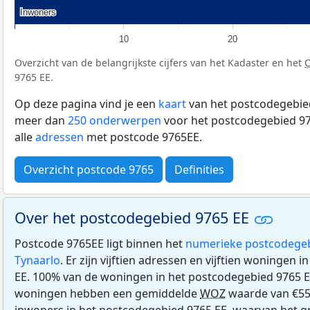
Inwoners
Inwoners
10
20
Overzicht van de belangrijkste cijfers van het Kadaster en het
9765 EE.
Op deze pagina vind je een
kaart
van het postcodegebied
meer dan
250 onderwerpen
voor het postcodegebied 97
alle
adressen
met postcode 9765EE.
Overzicht postcode 9765
Definities
Over het postcodegebied 9765 EE
Postcode 9765EE ligt binnen het
numerieke postcodege
Tynaarlo
. Er zijn vijftien adressen en vijftien woningen
EE. 100% van de woningen in het postcodegebied 9765 
woningen hebben een gemiddelde
WOZ
waarde van €550
inwoners in het postcodegebied 9765 EE, waarvan het g