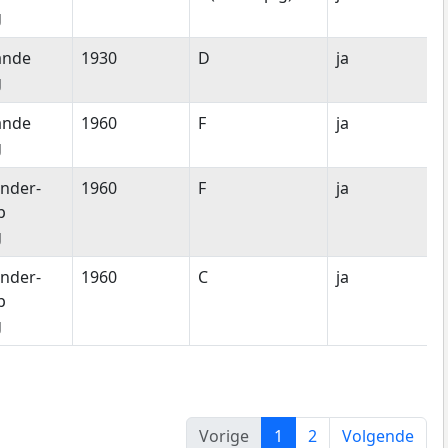
g
ande
1930
D
ja
g
ande
1960
F
ja
g
nder-
1960
F
ja
p
g
nder-
1960
C
ja
p
g
Vorige
1
2
Volgende