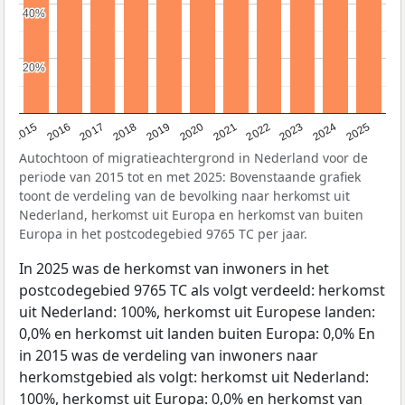
40%
40%
20%
20%
2019
2022
2017
2025
2020
2015
2023
2018
2021
2016
2024
Autochtoon of migratieachtergrond in Nederland voor de
periode van 2015 tot en met 2025: Bovenstaande grafiek
toont de verdeling van de bevolking naar herkomst uit
Nederland, herkomst uit Europa en herkomst van buiten
Europa in het postcodegebied 9765 TC per jaar.
In 2025 was de herkomst van inwoners in het
postcodegebied 9765 TC als volgt verdeeld: herkomst
uit Nederland: 100%, herkomst uit Europese landen:
0,0% en herkomst uit landen buiten Europa: 0,0% En
in 2015 was de verdeling van inwoners naar
herkomstgebied als volgt: herkomst uit Nederland:
100%, herkomst uit Europa: 0,0% en herkomst van