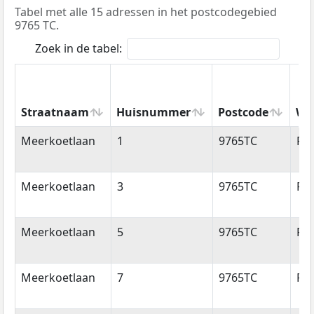
Tabel met alle 15 adressen in het postcodegebied
9765 TC.
Zoek in de tabel:
Straatnaam
Huisnummer
Postcode
Wo
Straatnaam
Huisnummer
Postcode
Wo
Meerkoetlaan
1
9765TC
Pa
Meerkoetlaan
3
9765TC
Pa
Meerkoetlaan
5
9765TC
Pa
Meerkoetlaan
7
9765TC
Pa