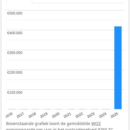
€500.000
€500.000
€400.000
€400.000
€300.000
€300.000
€200.000
€200.000
€100.000
€100.000
2016
2017
2018
2019
2020
2021
2022
2023
2024
2025
Bovenstaande grafiek toont de gemiddelde
WOZ
woningwaarde per jaar in het postcodegebied 9765 TC.