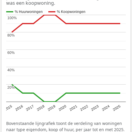
was een koopwoning.
% Huurwoningen
% Koopwoningen
100%
100%
80%
80%
60%
60%
40%
40%
20%
20%
2019
2022
2025
2017
2020
2023
2015
2018
2021
2024
2016
Bovenstaande lijngrafiek toont de verdeling van woningen
naar type eigendom, koop of huur, per jaar tot en met 2025.