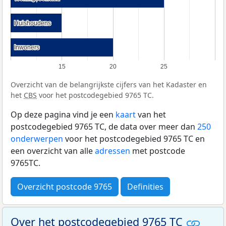
Huishoudens
Huishoudens
Inwoners
Inwoners
15
20
25
Overzicht van de belangrijkste cijfers van het Kadaster en
het
CBS
voor het postcodegebied 9765 TC.
Op deze pagina vind je een
kaart
van het
postcodegebied 9765 TC, de data over meer dan
250
onderwerpen
voor het postcodegebied 9765 TC en
een overzicht van alle
adressen
met postcode
9765TC.
Overzicht postcode 9765
Definities
Over het postcodegebied 9765 TC