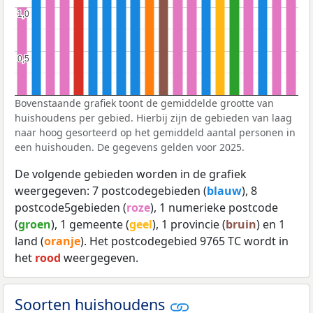
1,0
1,0
0,5
0,5
Bovenstaande grafiek toont de gemiddelde grootte van
huishoudens per gebied. Hierbij zijn de gebieden van laag
naar hoog gesorteerd op het gemiddeld aantal personen in
een huishouden. De gegevens gelden voor 2025.
De volgende gebieden worden in de grafiek
weergegeven: 7 postcodegebieden (
blauw
), 8
postcode5gebieden (
roze
), 1 numerieke postcode
(
groen
), 1 gemeente (
geel
), 1 provincie (
bruin
) en 1
land (
oranje
). Het postcodegebied 9765 TC wordt in
het
rood
weergegeven.
Soorten huishoudens