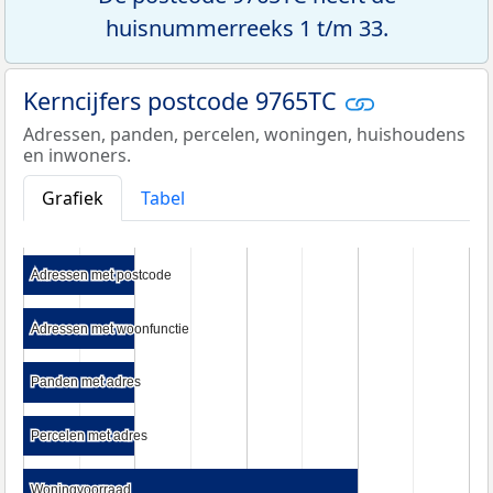
huisnummerreeks 1 t/m 33.
Kerncijfers postcode 9765TC
Adressen, panden, percelen, woningen, huishoudens
en inwoners.
Grafiek
Tabel
Adressen met postcode
Adressen met postcode
Adressen met woonfunctie
Adressen met woonfunctie
Panden met adres
Panden met adres
Percelen met adres
Percelen met adres
Woningvoorraad
Woningvoorraad