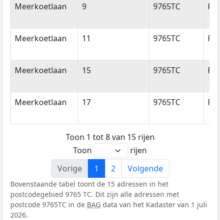
Meerkoetlaan
9
9765TC
Pa
Meerkoetlaan
11
9765TC
Pa
Meerkoetlaan
15
9765TC
Pa
Meerkoetlaan
17
9765TC
Pa
Toon 1 tot 8 van 15 rijen
Toon
rijen
Vorige
1
2
Volgende
Bovenstaande tabel toont de 15 adressen in het
postcodegebied 9765 TC. Dit zijn alle adressen met
postcode 9765TC in de
BAG
data van het Kadaster van 1 juli
2026.