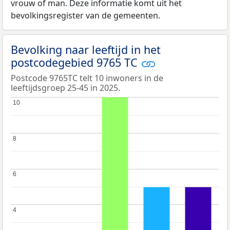
vrouw of man. Deze informatie komt uit het
bevolkingsregister van de gemeenten.
Bevolking naar leeftijd in het
postcodegebied 9765 TC
Postcode 9765TC telt 10 inwoners in de
leeftijdsgroep 25-45 in 2025.
10
10
8
8
6
6
4
4