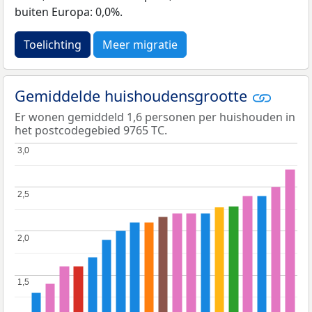
buiten Europa: 0,0%.
Toelichting
Meer migratie
Gemiddelde huishoudensgrootte
Er wonen gemiddeld 1,6 personen per huishouden in
het postcodegebied 9765 TC.
3,0
3,0
2,5
2,5
2,0
2,0
1,5
1,5