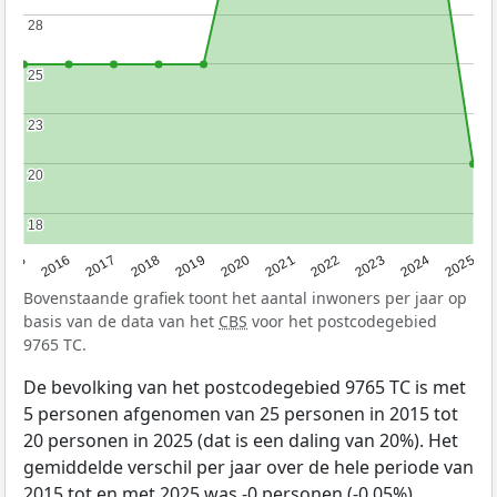
28
28
25
25
23
23
20
20
18
18
2015
2016
2017
2018
2019
2020
2021
2022
2023
2024
2025
Bovenstaande grafiek toont het aantal inwoners per jaar op
basis van de data van het
CBS
voor het postcodegebied
9765 TC.
De bevolking van het postcodegebied 9765 TC is met
5 personen afgenomen van 25 personen in 2015 tot
20 personen in 2025 (dat is een daling van 20%). Het
gemiddelde verschil per jaar over de hele periode van
2015 tot en met 2025 was -0 personen (-0,05%).