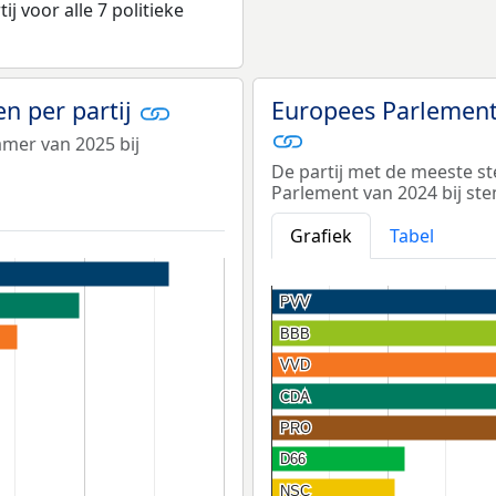
 voor alle 7 politieke
n per partij
Europees Parlement
amer van 2025 bij
De partij met de meeste s
Parlement van 2024 bij s
Grafiek
Tabel
PVV
PVV
BBB
BBB
VVD
VVD
CDA
CDA
PRO
PRO
D66
D66
NSC
NSC