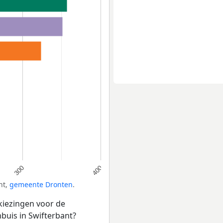
300
400
nt,
gemeente Dronten
.
kiezingen voor de
uis in Swifterbant?