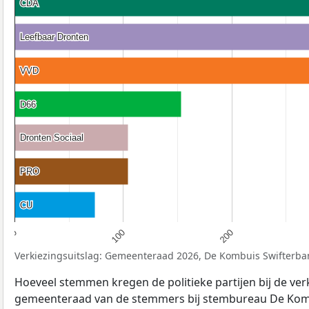
CDA
CDA
Leefbaar Dronten
Leefbaar Dronten
VVD
VVD
D66
D66
Dronten Sociaal
Dronten Sociaal
PRO
PRO
CU
CU
0
100
200
Verkiezingsuitslag: Gemeenteraad 2026, De Kombuis Swifterba
Hoeveel stemmen kregen de politieke partijen bij de ver
gemeenteraad van de stemmers bij stembureau De Komb