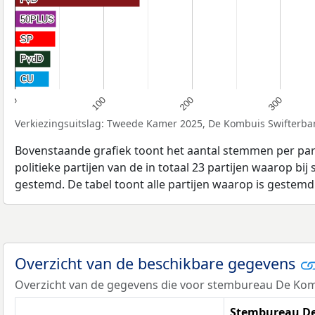
50PLUS
50PLUS
SP
SP
PvdD
PvdD
CU
CU
100
200
300
0
Verkiezingsuitslag: Tweede Kamer 2025, De Kombuis Swifterba
Bovenstaande grafiek toont het aantal stemmen per part
politieke partijen van de in totaal 23 partijen waarop b
gestemd. De tabel toont alle partijen waarop is gestemd
Overzicht van de beschikbare gegevens
Overzicht van de gegevens die voor stembureau De Komb
Stembureau De