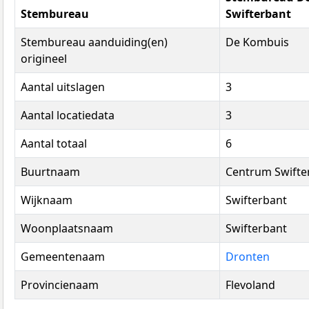
Stembureau
Swifterbant
Stembureau aanduiding(en)
De Kombuis
origineel
Aantal uitslagen
3
Aantal locatiedata
3
Aantal totaal
6
Buurtnaam
Centrum Swifte
Wijknaam
Swifterbant
Woonplaatsnaam
Swifterbant
Gemeentenaam
Dronten
Provincienaam
Flevoland