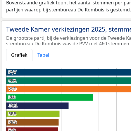
Bovenstaande grafiek toont het aantal stemmen per partij
partijen waarop bij stembureau De Kombuis is gestemd.
Tweede Kamer verkiezingen 2025, stemme
De grootste partij bij de verkiezingen voor de Tweede K
stembureau De Kombuis was de PVV met 460 stemmen.
Grafiek
Tabel
PVV
PVV
CDA
CDA
VVD
VVD
D66
D66
JA21
JA21
BBB
BBB
PRO
PRO
FvD
FvD