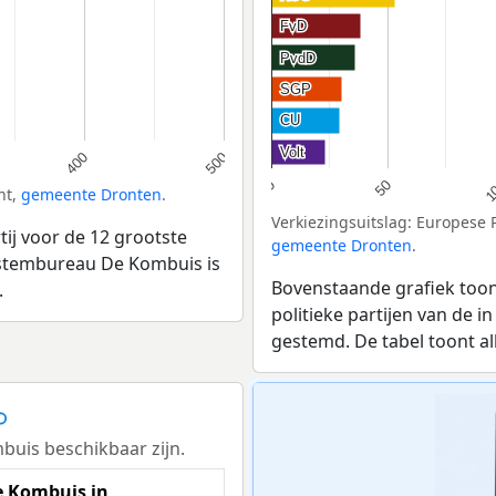
FvD
FvD
PvdD
PvdD
SGP
SGP
CU
CU
Volt
Volt
400
500
50
1
0
nt,
gemeente Dronten
.
Verkiezingsuitslag: Europese
ij voor de 12 grootste
gemeente Dronten
.
ij stembureau De Kombuis is
Bovenstaande grafiek toon
.
politieke partijen van de 
gestemd. De tabel toont al
uis beschikbaar zijn.
 Kombuis in