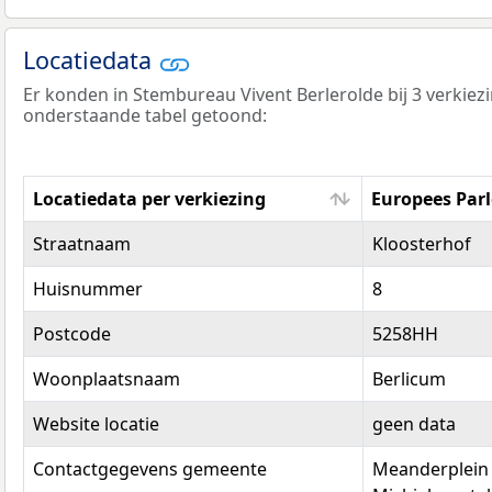
Locatiedata
Er konden in Stembureau Vivent Berlerolde bij 3 verkie
onderstaande tabel getoond:
Locatiedata per verkiezing
Europees Par
Locatiedata per verkiezing
Europees Par
Straatnaam
Kloosterhof
Huisnummer
8
Postcode
5258HH
Woonplaatsnaam
Berlicum
Website locatie
geen data
Contactgegevens gemeente
Meanderplein 