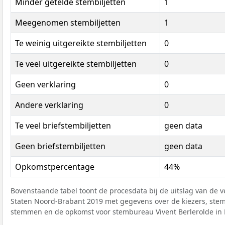
Minder getelde stembiljetten
1
Meegenomen stembiljetten
1
Te weinig uitgereikte stembiljetten
0
Te veel uitgereikte stembiljetten
0
Geen verklaring
0
Andere verklaring
0
Te veel briefstembiljetten
geen data
Geen briefstembiljetten
geen data
Opkomstpercentage
44%
Bovenstaande tabel toont de procesdata bij de uitslag van de v
Staten Noord-Brabant 2019 met gegevens over de kiezers, ste
stemmen en de opkomst voor stembureau Vivent Berlerolde in 