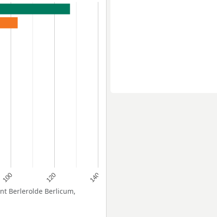
120
100
140
ent Berlerolde Berlicum,