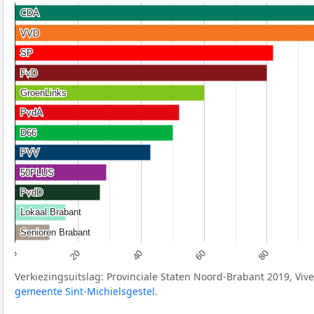
CDA
CDA
VVD
VVD
SP
SP
FvD
FvD
GroenLinks
GroenLinks
PvdA
PvdA
D66
D66
PVV
PVV
50PLUS
50PLUS
PvdD
PvdD
Lokaal Brabant
Lokaal Brabant
Senioren Brabant
Senioren Brabant
80
60
40
20
0
Verkiezingsuitslag: Provinciale Staten Noord-Brabant 2019, Viv
gemeente Sint-Michielsgestel
.