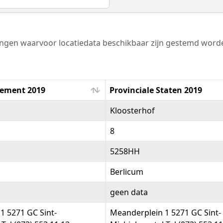
zingen waarvoor locatiedata beschikbaar zijn gestemd wor
lement 2019
Provinciale Staten 2019
lement 2019
Provinciale Staten 2019
Kloosterhof
8
5258HH
Berlicum
geen data
1 5271 GC Sint-
Meanderplein 1 5271 GC Sint-