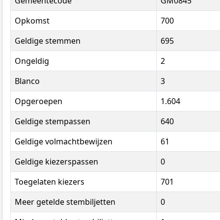
Gemeentecode
GM0845
Opkomst
700
Geldige stemmen
695
Ongeldig
2
Blanco
3
Opgeroepen
1.604
Geldige stempassen
640
Geldige volmachtbewijzen
61
Geldige kiezerspassen
0
Toegelaten kiezers
701
Meer getelde stembiljetten
0