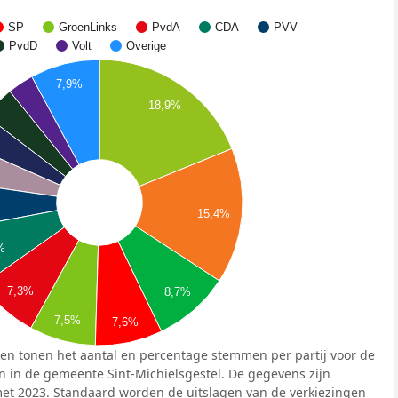
SP
GroenLinks
PvdA
CDA
PVV
PvdD
Volt
Overige
7,9%
18,9%
%
15,4%
%
7,3%
8,7%
7,5%
7,6%
en tonen het aantal en percentage stemmen per partij voor de
en in de gemeente Sint-Michielsgestel. De gegevens zijn
met 2023. Standaard worden de uitslagen van de verkiezingen