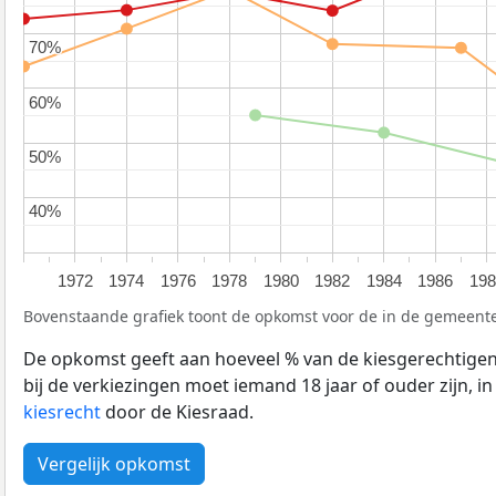
70%
70%
60%
60%
50%
50%
40%
40%
1972
1974
1976
1978
1980
1982
1984
1986
198
Bovenstaande grafiek toont de opkomst voor de in de gemeente
De opkomst geeft aan hoeveel % van de kiesgerechtige
bij de verkiezingen moet iemand 18 jaar of ouder zijn, i
kiesrecht
door de Kiesraad.
Vergelijk opkomst