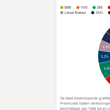
BBB
VVD
D66
Lokaal Brabant
JA21
4,3
5,2%
6,8
De twee bovenstaande grafiek
Provinciale Staten verkiezing
beschikbaar van 1946 tot en 