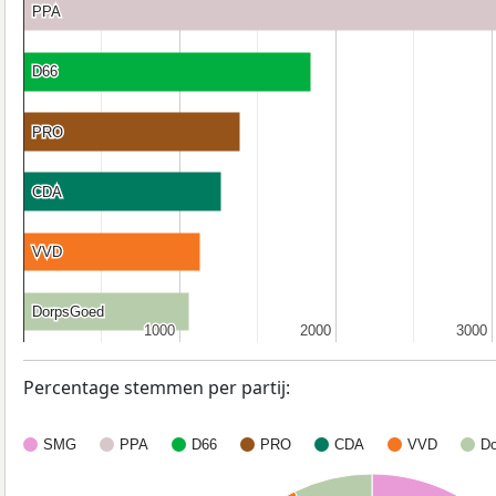
PPA
PPA
D66
D66
PRO
PRO
CDA
CDA
VVD
VVD
DorpsGoed
DorpsGoed
1000
1000
2000
2000
3000
3000
Percentage stemmen per partij:
SMG
PPA
D66
PRO
CDA
VVD
D