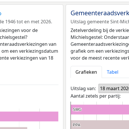
Gemeenteraadsverki
de 1946 tot en met 2026.
Uitslag gemeente Sint-Mich
kiezingen voor de
Zetelverdeling bij de verk
hielsgestel?
Michielsgestel: Onderstaand
enteraadsverkiezingen van
Gemeenteraadsverkiezingen
iek om een verkiezingsdatum
grafiek om een verkiezings
cente verkiezingen van 18
voor de meest recente ver
Grafieken
Tabel
Uitslag van:
18 maart 202
Aantal zetels per partij:
SMG
SMG
PPA
PPA