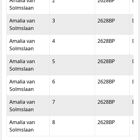
Amalia van
2
2628BP
Del
Solmslaan
Amalia van
3
2628BP
Del
Solmslaan
Amalia van
4
2628BP
Del
Solmslaan
Amalia van
5
2628BP
Del
Solmslaan
Amalia van
6
2628BP
Del
Solmslaan
Amalia van
7
2628BP
Del
Solmslaan
Amalia van
8
2628BP
Del
Solmslaan