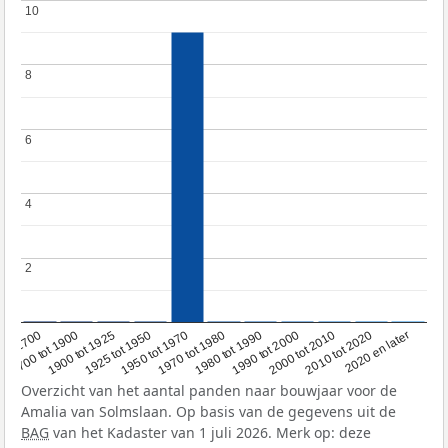
10
10
8
8
6
6
4
4
2
2
1950 tot 1970
1990 tot 2000
1900 tot 1925
2020 en later
1970 tot 1980
oor 1700
2000 tot 2010
1925 tot 1950
1980 tot 1990
1700 tot 1900
2010 tot 2020
Overzicht van het aantal panden naar bouwjaar voor de
Amalia van Solmslaan. Op basis van de gegevens uit de
BAG
van het Kadaster van 1 juli 2026. Merk op: deze