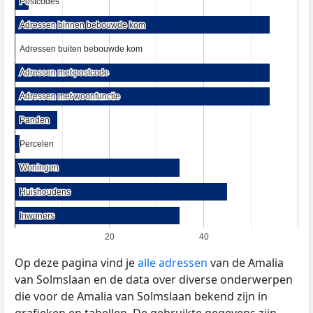
Postcodes
Postcodes
Adressen binnen bebouwde kom
Adressen binnen bebouwde kom
Adressen buiten bebouwde kom
Adressen buiten bebouwde kom
Adressen met postcode
Adressen met postcode
Adressen met woonfunctie
Adressen met woonfunctie
Panden
Panden
Percelen
Percelen
Woningen
Woningen
Huishoudens
Huishoudens
Inwoners
Inwoners
20
40
Op deze pagina vind je
alle adressen
van de Amalia
van Solmslaan en de data over diverse onderwerpen
die voor de Amalia van Solmslaan bekend zijn in