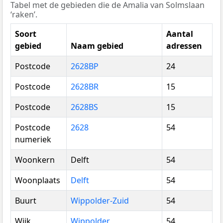
Tabel met de gebieden die de Amalia van Solmslaan
‘raken’.
Soort
Aantal
gebied
Naam gebied
adressen
Postcode
2628BP
24
Postcode
2628BR
15
Postcode
2628BS
15
Postcode
2628
54
numeriek
Woonkern
Delft
54
Woonplaats
Delft
54
Buurt
Wippolder-Zuid
54
Wijk
Wippolder
54