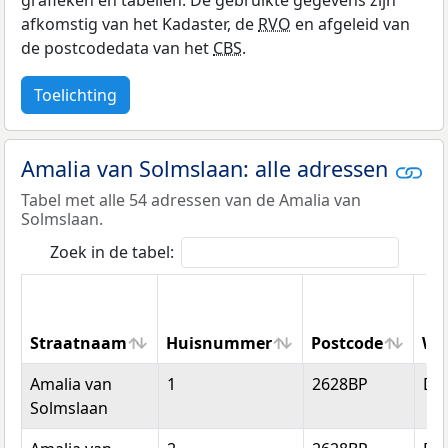
grafieken en tabellen. De gebruikte gegevens zijn
afkomstig van het Kadaster, de
RVO
en afgeleid van
de postcodedata van het
CBS
.
Toelichting
Amalia van Solmslaan: alle adressen
Tabel met alle 54 adressen van de Amalia van
Solmslaan.
Zoek in de tabel:
Straatnaam
Huisnummer
Postcode
Wo
Straatnaam
Huisnummer
Postcode
Wo
Amalia van
1
2628BP
Del
Solmslaan