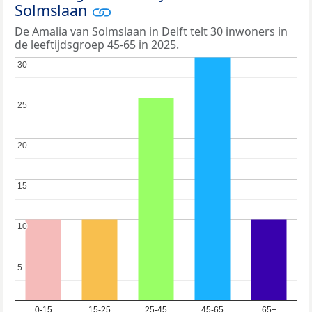
Solmslaan
De Amalia van Solmslaan in Delft telt 30 inwoners in
de leeftijdsgroep 45-65 in 2025.
30
30
25
25
20
20
15
15
10
10
5
5
0-15
15-25
25-45
45-65
65+