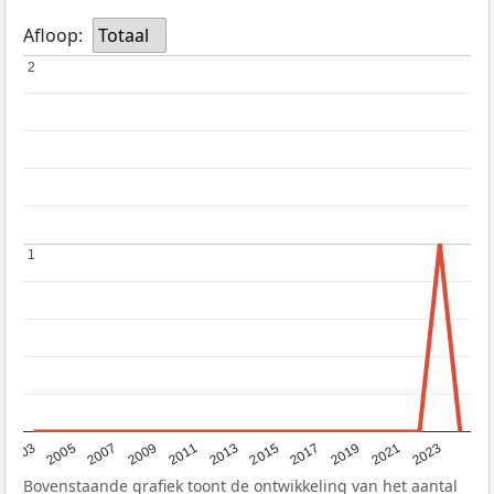
Afloop:
Totaal
2
2
1
1
2017
2023
2007
2013
2019
2003
2009
2015
2021
2005
2011
Bovenstaande grafiek toont de ontwikkeling van het aantal