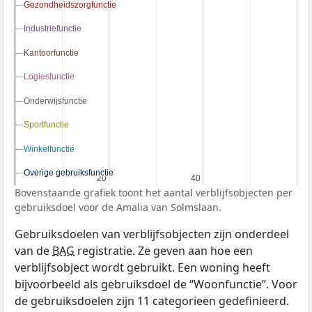
Gezondheidszorgfunctie
Gezondheidszorgfunctie
Industriefunctie
Industriefunctie
Kantoorfunctie
Kantoorfunctie
Logiesfunctie
Logiesfunctie
Onderwijsfunctie
Onderwijsfunctie
Sportfunctie
Sportfunctie
Winkelfunctie
Winkelfunctie
Overige gebruiksfunctie
Overige gebruiksfunctie
20
20
40
40
Bovenstaande grafiek toont het aantal verblijfsobjecten per
gebruiksdoel voor de Amalia van Solmslaan.
Gebruiksdoelen van verblijfsobjecten zijn onderdeel
van de
BAG
registratie. Ze geven aan hoe een
verblijfsobject wordt gebruikt. Een woning heeft
bijvoorbeeld als gebruiksdoel de “Woonfunctie”. Voor
de gebruiksdoelen zijn 11 categorieën gedefinieerd.