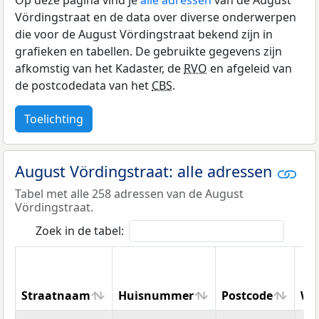
Op deze pagina vind je
alle adressen
van de August
Vördingstraat en de data over diverse onderwerpen
die voor de August Vördingstraat bekend zijn in
grafieken en tabellen. De gebruikte gegevens zijn
afkomstig van het Kadaster, de
RVO
en afgeleid van
de postcodedata van het
CBS
.
Toelichting
August Vördingstraat: alle adressen
Tabel met alle 258 adressen van de August
Vördingstraat.
Zoek in de tabel:
Straatnaam
Huisnummer
Postcode
Wo
Straatnaam
Huisnummer
Postcode
Wo