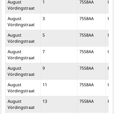
August
1
7558AA
He
Vördingstraat
August
3
7558AA
He
Vördingstraat
August
5
7558AA
He
Vördingstraat
August
7
7558AA
He
Vördingstraat
August
9
7558AA
He
Vördingstraat
August
11
7558AA
He
Vördingstraat
August
13
7558AA
He
Vördingstraat