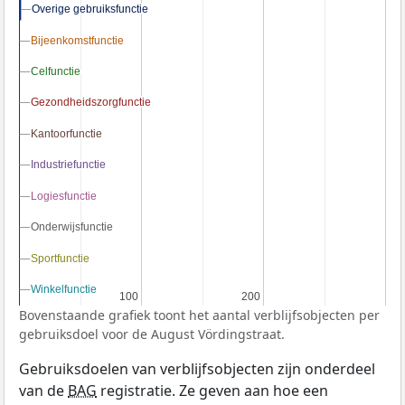
Overige gebruiksfunctie
Overige gebruiksfunctie
Bijeenkomstfunctie
Bijeenkomstfunctie
Celfunctie
Celfunctie
Gezondheidszorgfunctie
Gezondheidszorgfunctie
Kantoorfunctie
Kantoorfunctie
Industriefunctie
Industriefunctie
Logiesfunctie
Logiesfunctie
Onderwijsfunctie
Onderwijsfunctie
Sportfunctie
Sportfunctie
Winkelfunctie
Winkelfunctie
100
100
200
200
Bovenstaande grafiek toont het aantal verblijfsobjecten per
gebruiksdoel voor de August Vördingstraat.
Gebruiksdoelen van verblijfsobjecten zijn onderdeel
van de
BAG
registratie. Ze geven aan hoe een