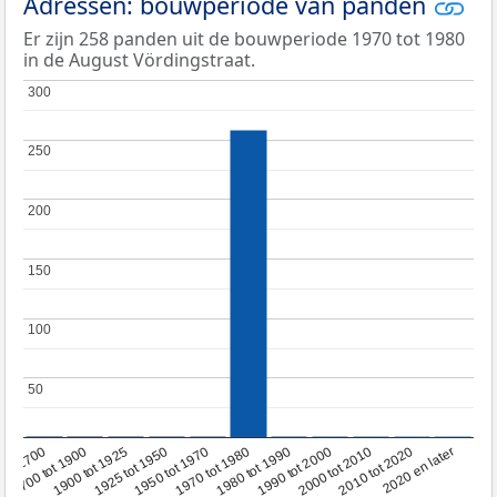
Adressen: bouwperiode van panden
Er zijn 258 panden uit de bouwperiode 1970 tot 1980
in de August Vördingstraat.
300
300
250
250
200
200
150
150
100
100
50
50
1950 tot 1970
1990 tot 2000
1900 tot 1925
2020 en later
1970 tot 1980
oor 1700
2000 tot 2010
1925 tot 1950
1980 tot 1990
1700 tot 1900
2010 tot 2020