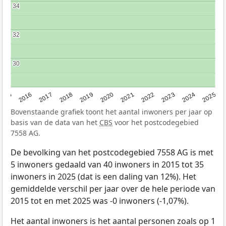
34
34
32
32
30
30
2015
2016
2017
2018
2019
2020
2021
2022
2023
2024
2025
Bovenstaande grafiek toont het aantal inwoners per jaar op
basis van de data van het
CBS
voor het postcodegebied
7558 AG.
De bevolking van het postcodegebied 7558 AG is met
5 inwoners gedaald van 40 inwoners in 2015 tot 35
inwoners in 2025 (dat is een daling van 12%). Het
gemiddelde verschil per jaar over de hele periode van
2015 tot en met 2025 was -0 inwoners (-1,07%).
Het aantal inwoners is het aantal personen zoals op 1