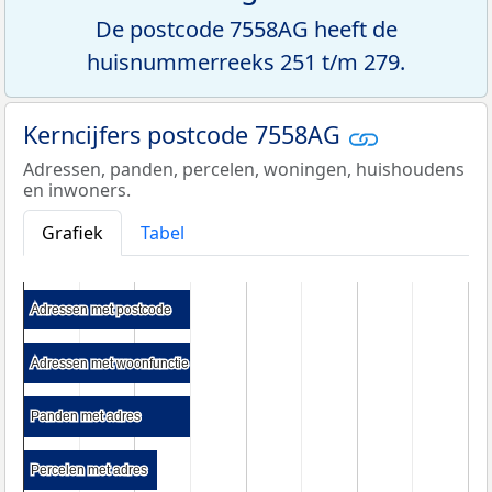
De postcode 7558AG heeft de
huisnummerreeks 251 t/m 279.
Kerncijfers postcode 7558AG
Adressen, panden, percelen, woningen, huishoudens
en inwoners.
Grafiek
Tabel
Adressen met postcode
Adressen met postcode
Adressen met woonfunctie
Adressen met woonfunctie
Panden met adres
Panden met adres
Percelen met adres
Percelen met adres