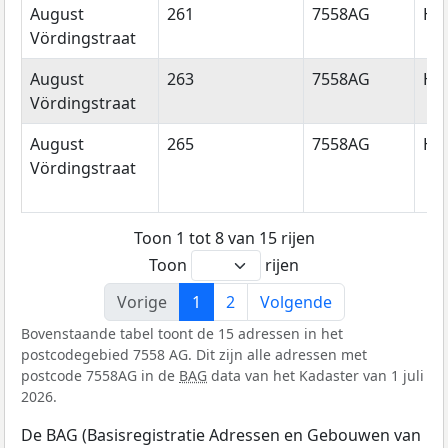
August
261
7558AG
He
Vördingstraat
August
263
7558AG
He
Vördingstraat
August
265
7558AG
He
Vördingstraat
Toon 1 tot 8 van 15 rijen
Toon
rijen
Vorige
1
2
Volgende
Bovenstaande tabel toont de 15 adressen in het
postcodegebied 7558 AG. Dit zijn alle adressen met
postcode 7558AG in de
BAG
data van het Kadaster van 1 juli
2026.
De BAG (Basisregistratie Adressen en Gebouwen van