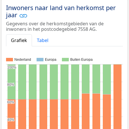
Inwoners naar land van herkomst per
jaar
Gegevens over de herkomstgebieden van de
inwoners in het postcodegebied 7558 AG.
Grafiek
Tabel
Nederland
Europa
Buiten Europa
100%
100%
80%
80%
60%
60%
40%
40%