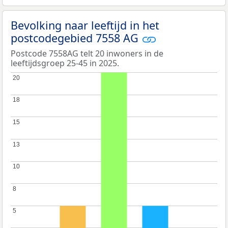
Bevolking naar leeftijd in het
postcodegebied 7558 AG
Postcode 7558AG telt 20 inwoners in de
leeftijdsgroep 25-45 in 2025.
20
20
18
18
15
15
13
13
10
10
8
8
5
5