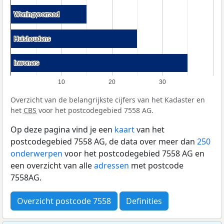
Woningvoorraad
Woningvoorraad
Huishoudens
Huishoudens
Inwoners
Inwoners
10
20
30
Overzicht van de belangrijkste cijfers van het Kadaster en
het
CBS
voor het postcodegebied 7558 AG.
Op deze pagina vind je een
kaart
van het
postcodegebied 7558 AG, de data over meer dan
250
onderwerpen
voor het postcodegebied 7558 AG en
een overzicht van alle
adressen
met postcode
7558AG.
Overzicht postcode 7558
Definities