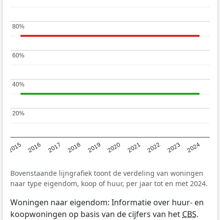
80%
80%
60%
60%
40%
40%
20%
20%
2015
2016
2017
2018
2019
2020
2021
2022
2023
2024
Bovenstaande lijngrafiek toont de verdeling van woningen
naar type eigendom, koop of huur, per jaar tot en met 2024.
Woningen naar eigendom: Informatie over huur- en
koopwoningen op basis van de cijfers van het
CBS
.