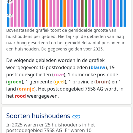
1,0
1,0
0,5
0,5
Bovenstaande grafiek toont de gemiddelde grootte van
huishoudens per gebied. Hierbij zijn de gebieden van laag
naar hoog gesorteerd op het gemiddeld aantal personen in
een huishouden. De gegevens gelden voor 2025.
De volgende gebieden worden in de grafiek
weergegeven: 10 postcodegebieden (
blauw
), 19
postcode5gebieden (
roze
), 1 numerieke postcode
(
groen
), 1 gemeente (
geel
), 1 provincie (
bruin
) en 1
land (
oranje
). Het postcodegebied 7558 AG wordt in
het
rood
weergegeven.
Soorten huishoudens
In 2025 waren er 25 huishoudens in het
postcodegebied 7558 AG. Er waren 10