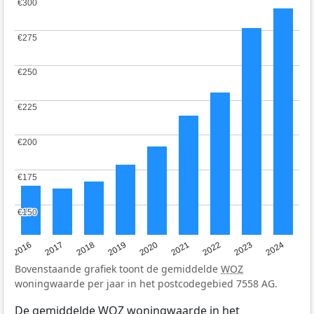
€300
€300
€275
€275
€250
€250
€225
€225
€200
€200
€175
€175
€150
€150
2016
2017
2018
2019
2020
2021
2022
2023
2024
Bovenstaande grafiek toont de gemiddelde
WOZ
woningwaarde per jaar in het postcodegebied 7558 AG.
De gemiddelde
WOZ
woningwaarde in het