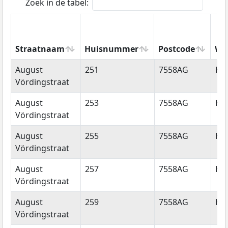
Zoek in de tabel:
Straatnaam
Huisnummer
Postcode
Wo
Straatnaam
Huisnummer
Postcode
Wo
August
251
7558AG
He
Vördingstraat
August
253
7558AG
He
Vördingstraat
August
255
7558AG
He
Vördingstraat
August
257
7558AG
He
Vördingstraat
August
259
7558AG
He
Vördingstraat