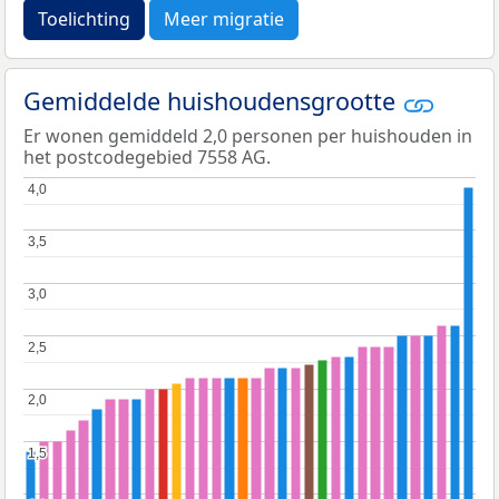
Toelichting
Meer migratie
Gemiddelde huishoudensgrootte
Er wonen gemiddeld 2,0 personen per huishouden in
het postcodegebied 7558 AG.
4,0
4,0
3,5
3,5
3,0
3,0
2,5
2,5
2,0
2,0
1,5
1,5