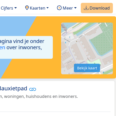
Cijfers
Kaarten
Meer
Download
agina vind je onder
ken
over inwoners,
Bekijk kaart
 Bauxietpad
en, woningen, huishoudens en inwoners.