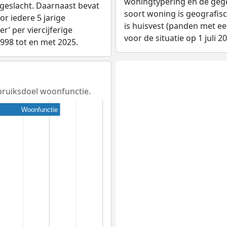
woningtypering en de gegev
 geslacht. Daarnaast bevat
soort woning is geografis
r iedere 5 jarige
is huisvest (panden met e
er’ per viercijferige
voor de situatie op 1 juli 2
1998 tot en met 2025.
ebruiksdoel woonfunctie.
Woonfunctie