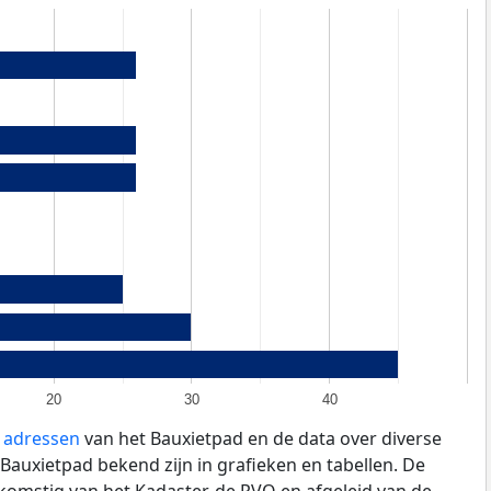
20
30
40
e adressen
van het Bauxietpad en de data over diverse
auxietpad bekend zijn in grafieken en tabellen. De
fkomstig van het Kadaster, de
RVO
en afgeleid van de