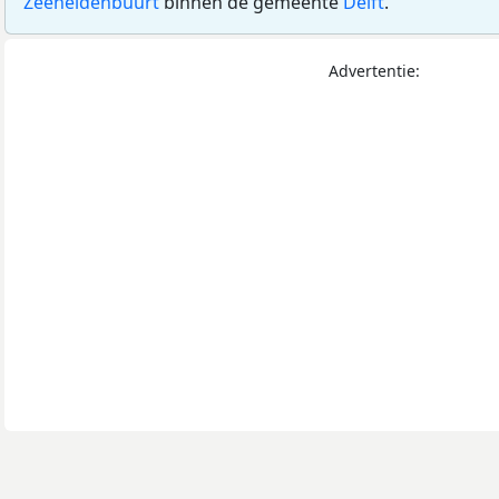
Zeeheldenbuurt
binnen de gemeente
Delft
.
Advertentie: