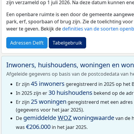
zijn verzameld op 1 juli 2026. Na deze datum kunnen ene
Een openbare ruimte is een door de gemeente aangewezen
park, erf, spoorbaan of brug zijn. Zie de toelichting vo
weer te geven. Bekijk de
definities van de soorten open
Adressen Delft
Tabelgebruik
Inwoners, huishoudens, woningen en wo
Afgeleide gegevens op basis van de postcodedata van h
45 inwoners
Er zijn
geregistreerd in 2025 op het 
30 huishoudens
In 2025 zijn er
bekend op de adre
25 woningen
Er zijn
geregistreerd met een adres
(gegevens voor het jaar 2025).
gemiddelde
WOZ
woningwaarde
De
van de h
€206.000
was
in het jaar 2025.