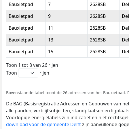
Bauxietpad
7
2628SB
Del
Bauxietpad
9
2628SB
Del
Bauxietpad
11
2628SB
Del
Bauxietpad
13
2628SB
Del
Bauxietpad
15
2628SB
Del
Toon 1 tot 8 van 26 rijen
Toon
rijen
Bovenstaande tabel toont de 26 adressen van het Bauxietpad. D
De BAG (Basisregistratie Adressen en Gebouwen van het K
alle panden, verblijfsobjecten, standplaatsen en ligplaa
Voorlopige energielabels zijn indicatief en niet rechtsge
download voor de gemeente Delft
zijn aanvullende gege