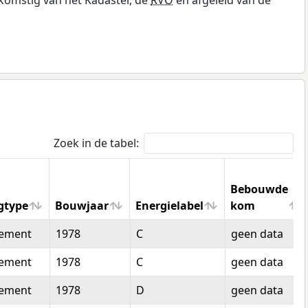
Zoek in de tabel:
Bebouwde
gtype
Bouwjaar
Energielabel
kom
gtype
Bouwjaar
Energielabel
Bebouwde
tement
1978
C
geen data
kom
tement
1978
C
geen data
tement
1978
D
geen data