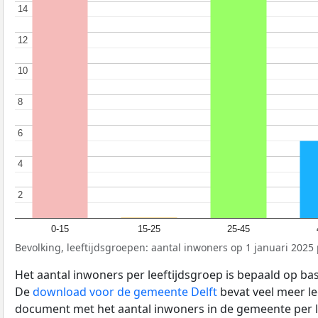
14
14
12
12
10
10
8
8
6
6
4
4
2
2
0-15
15-25
25-45
Bevolking, leeftijdsgroepen: aantal inwoners op 1 januari 2025 p
Het aantal inwoners per leeftijdsgroep is bepaald op ba
De
download voor de gemeente Delft
bevat veel meer le
document met het aantal inwoners in de gemeente per 