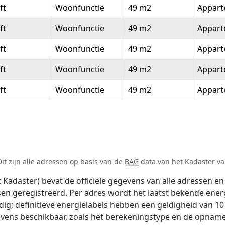
ft
Woonfunctie
49 m2
Appar
ft
Woonfunctie
49 m2
Appar
ft
Woonfunctie
49 m2
Appar
ft
Woonfunctie
49 m2
Appar
ft
Woonfunctie
49 m2
Appar
it zijn alle adressen op basis van de
BAG
data van het Kadaster van
adaster) bevat de officiële gegevens van alle adressen en 
tsen geregistreerd. Per adres wordt het laatst bekende ener
ldig; definitieve energielabels hebben een geldigheid van 1
vens beschikbaar, zoals het berekeningstype en de opname