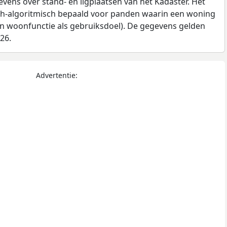
ens over stand- en ligplaatsen van het Kadaster. Het
ch-algoritmisch bepaald voor panden waarin een woning
en woonfunctie als gebruiksdoel). De gegevens gelden
026.
Advertentie: