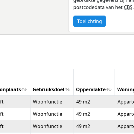
postcodedata van het
CBS
.
Toelichting
onplaats
Gebruiksdoel
Oppervlakte
Wonin
onplaats
Gebruiksdoel
Oppervlakte
Wonin
ft
Woonfunctie
49 m2
Appar
ft
Woonfunctie
49 m2
Appar
ft
Woonfunctie
49 m2
Appar