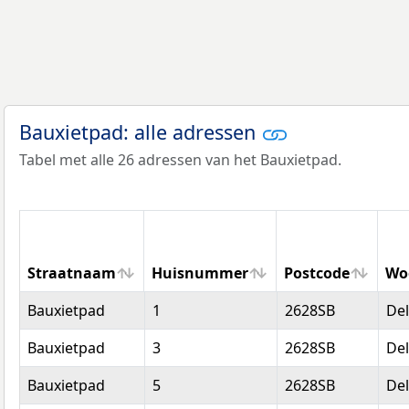
Bauxietpad: alle adressen
Tabel met alle 26 adressen van het Bauxietpad.
Straatnaam
Huisnummer
Postcode
Wo
Straatnaam
Huisnummer
Postcode
Wo
Bauxietpad
1
2628SB
Del
Bauxietpad
3
2628SB
Del
Bauxietpad
5
2628SB
Del