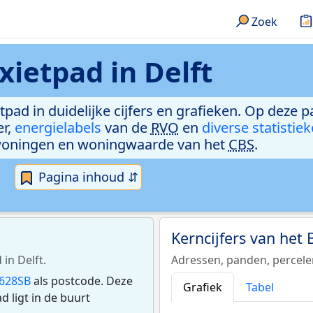
Zoek
xietpad in Delft
tpad in duidelijke cijfers en grafieken. Op deze p
er,
energielabels
van de
RVO
en
diverse statistie
woningen en woningwaarde van het
CBS
.
Pagina inhoud ⇵
Kerncijfers van het
in Delft.
Adressen, panden, percel
628SB
als postcode. Deze
Grafiek
Tabel
 ligt in de buurt