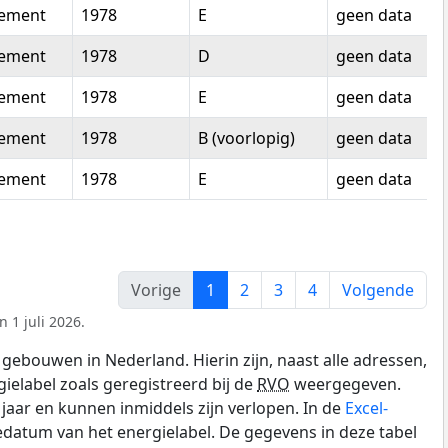
tement
1978
E
geen data
tement
1978
D
geen data
tement
1978
E
geen data
tement
1978
B (voorlopig)
geen data
tement
1978
E
geen data
Vorige
1
2
3
4
Volgende
 1 juli 2026.
gebouwen in Nederland. Hierin zijn, naast alle adressen,
gielabel zoals geregistreerd bij de
RVO
weergegeven.
0 jaar en kunnen inmiddels zijn verlopen. In de
Excel-
datum van het energielabel. De gegevens in deze tabel