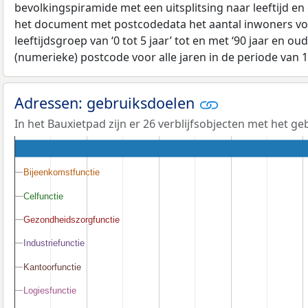
bevolkingspiramide met een uitsplitsing naar leeftijd en
het document met postcodedata het aantal inwoners voo
leeftijdsgroep van ‘0 tot 5 jaar’ tot en met ‘90 jaar en oud
(numerieke) postcode voor alle jaren in de periode van 
Adressen: gebruiksdoelen
In het Bauxietpad zijn er 26 verblijfsobjecten met het g
Bijeenkomstfunctie
Bijeenkomstfunctie
Celfunctie
Celfunctie
Gezondheidszorgfunctie
Gezondheidszorgfunctie
Industriefunctie
Industriefunctie
Kantoorfunctie
Kantoorfunctie
Logiesfunctie
Logiesfunctie