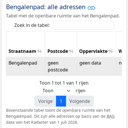
Bengalenpad: alle adressen
Tabel met de openbare ruimte van het Bengalenpad.
Zoek in de tabel:
Straatnaam
Postcode
Oppervlakte
Won
Straatnaam
Postcode
Oppervlakte
Won
Bengalenpad
geen
geen data
n.v.t
postcode
Toon 1 tot 1 van 1 rijen
Toon
rijen
Vorige
1
Volgende
Bovenstaande tabel toont de openbare ruimte van het
Bengalenpad. Dit zijn alle adressen op basis van de
BAG
data van het Kadaster van 1 juli 2026.