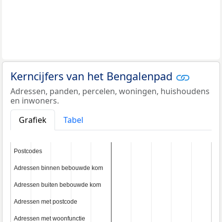
Kerncijfers van het Bengalenpad
Adressen, panden, percelen, woningen, huishoudens
en inwoners.
Grafiek
Tabel
Postcodes
Postcodes
Adressen binnen bebouwde kom
Adressen binnen bebouwde kom
Adressen buiten bebouwde kom
Adressen buiten bebouwde kom
Adressen met postcode
Adressen met postcode
Adressen met woonfunctie
Adressen met woonfunctie