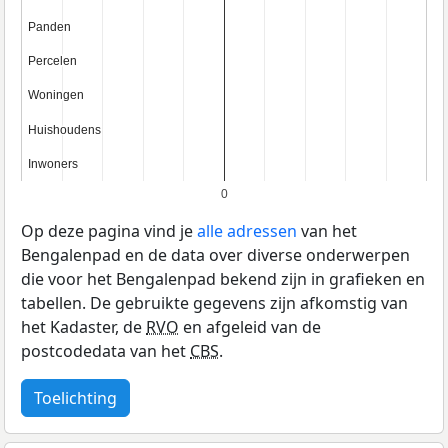
Panden
Panden
Percelen
Percelen
Woningen
Woningen
Huishoudens
Huishoudens
Inwoners
Inwoners
0
Op deze pagina vind je
alle adressen
van het
Bengalenpad en de data over diverse onderwerpen
die voor het Bengalenpad bekend zijn in grafieken en
tabellen. De gebruikte gegevens zijn afkomstig van
het Kadaster, de
RVO
en afgeleid van de
postcodedata van het
CBS
.
Toelichting