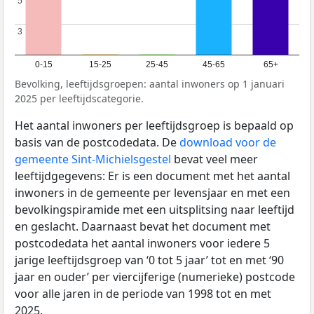
5
5
3
3
0-15
15-25
25-45
45-65
65+
Bevolking, leeftijdsgroepen: aantal inwoners op 1 januari
2025 per leeftijdscategorie.
Het aantal inwoners per leeftijdsgroep is bepaald op
basis van de postcodedata. De
download voor de
gemeente Sint-Michielsgestel
bevat veel meer
leeftijdgegevens: Er is een document met het aantal
inwoners in de gemeente per levensjaar en met een
bevolkingspiramide met een uitsplitsing naar leeftijd
en geslacht. Daarnaast bevat het document met
postcodedata het aantal inwoners voor iedere 5
jarige leeftijdsgroep van ‘0 tot 5 jaar’ tot en met ‘90
jaar en ouder’ per viercijferige (numerieke) postcode
voor alle jaren in de periode van 1998 tot en met
2025.