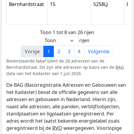
Bernhardstraat
15
5258LJ
Be
Toon 1 tot 8 van 26 rijen
Toon
rijen
Vorige
1
2
3
4
Volgende
Bovenstaande tabel toont de 26 adressen van de
Bernhardstraat. Dit zijn alle adressen op basis van de
BAG
data van het Kadaster van 1 juli 2026.
De BAG (Basisregistratie Adressen en Gebouwen van
het Kadaster) bevat de officiële gegevens van alle
adressen en gebouwen in Nederland. Hierin zijn,
naast alle adressen, alle panden, verblijfsobjecten,
standplaatsen en ligplaatsen geregistreerd. Per
adres wordt het laatst bekende energielabel zoals
geregistreerd bij de
RVO
weergegeven. Voorlopige