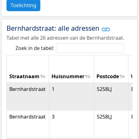
Toelichting
Bernhardstraat: alle adressen
Tabel met alle 26 adressen van de Bernhardstraat.
Zoek in de tabel:
Straatnaam
Huisnummer
Postcode
Wo
Straatnaam
Huisnummer
Postcode
Wo
Bernhardstraat
1
5258LJ
Be
Bernhardstraat
3
5258LJ
Be