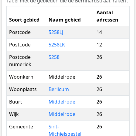
Tabel met de gebieden die de Bernhardstraat ‘raken’.
Aantal
Soort gebied
Naam gebied
adressen
Postcode
5258LJ
14
Postcode
5258LK
12
Postcode
5258
26
numeriek
Woonkern
Middelrode
26
Woonplaats
Berlicum
26
Buurt
Middelrode
26
Wijk
Middelrode
26
Gemeente
Sint-
26
Michielsgestel