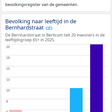
bevolkingsregister van de gemeenten.
Bevolking naar leeftijd in de
Bernhardstraat
De Bernhardstraat in Berlicum telt 20 inwoners in de
leeftijdsgroep 65+ in 2025.
20
20
18
18
15
15
13
13
10
10
8
8