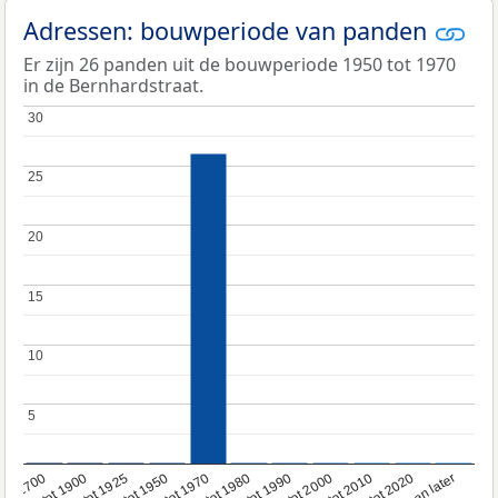
Adressen: bouwperiode van panden
Er zijn 26 panden uit de bouwperiode 1950 tot 1970
in de Bernhardstraat.
30
30
25
25
20
20
15
15
10
10
5
5
1950 tot 1970
1990 tot 2000
1900 tot 1925
2020 en later
1970 tot 1980
oor 1700
2000 tot 2010
1925 tot 1950
1980 tot 1990
1700 tot 1900
2010 tot 2020