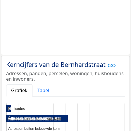
Kerncijfers van de Bernhardstraat
Adressen, panden, percelen, woningen, huishoudens
en inwoners.
Grafiek
Tabel
Postcodes
Postcodes
Adressen binnen bebouwde kom
Adressen binnen bebouwde kom
Adressen buiten bebouwde kom
Adressen buiten bebouwde kom