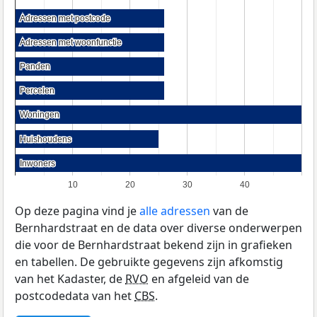
Adressen met postcode
Adressen met postcode
Adressen met woonfunctie
Adressen met woonfunctie
Panden
Panden
Percelen
Percelen
Woningen
Woningen
Huishoudens
Huishoudens
Inwoners
Inwoners
10
20
30
40
Op deze pagina vind je
alle adressen
van de
Bernhardstraat en de data over diverse onderwerpen
die voor de Bernhardstraat bekend zijn in grafieken
en tabellen. De gebruikte gegevens zijn afkomstig
van het Kadaster, de
RVO
en afgeleid van de
postcodedata van het
CBS
.