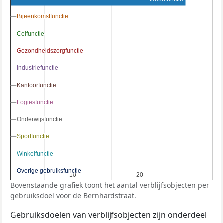
Bijeenkomstfunctie
Bijeenkomstfunctie
Celfunctie
Celfunctie
Gezondheidszorgfunctie
Gezondheidszorgfunctie
Industriefunctie
Industriefunctie
Kantoorfunctie
Kantoorfunctie
Logiesfunctie
Logiesfunctie
Onderwijsfunctie
Onderwijsfunctie
Sportfunctie
Sportfunctie
Winkelfunctie
Winkelfunctie
Overige gebruiksfunctie
Overige gebruiksfunctie
10
10
20
20
Bovenstaande grafiek toont het aantal verblijfsobjecten per
gebruiksdoel voor de Bernhardstraat.
Gebruiksdoelen van verblijfsobjecten zijn onderdeel