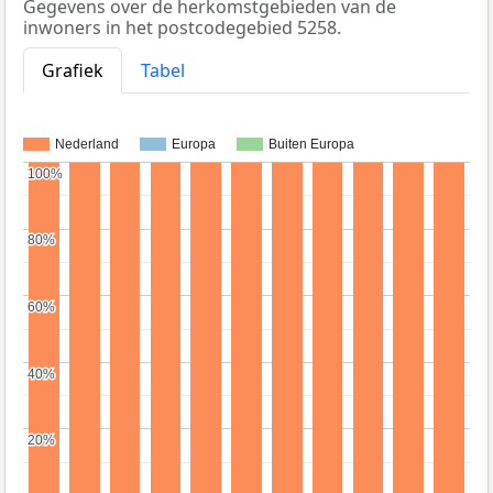
Gegevens over de herkomstgebieden van de
inwoners in het postcodegebied 5258.
Grafiek
Tabel
Nederland
Europa
Buiten Europa
100%
100%
80%
80%
60%
60%
40%
40%
20%
20%