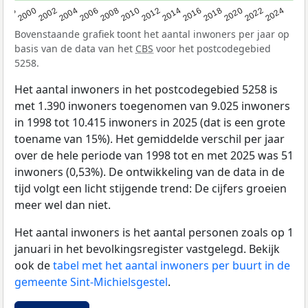
1998
2000
2002
2004
2006
2008
2010
2012
2014
2016
2018
2020
2022
2024
Bovenstaande grafiek toont het aantal inwoners per jaar op
basis van de data van het
CBS
voor het postcodegebied
5258.
Het aantal inwoners in het postcodegebied 5258 is
met 1.390 inwoners toegenomen van 9.025 inwoners
in 1998 tot 10.415 inwoners in 2025 (dat is een grote
toename van 15%). Het gemiddelde verschil per jaar
over de hele periode van 1998 tot en met 2025 was 51
inwoners (0,53%). De ontwikkeling van de data in de
tijd volgt een licht stijgende trend: De cijfers groeien
meer wel dan niet.
Het aantal inwoners is het aantal personen zoals op 1
januari in het bevolkingsregister vastgelegd. Bekijk
ook de
tabel met het aantal inwoners per buurt in de
gemeente Sint-Michielsgestel
.