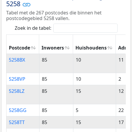
5258
Tabel met de 267 postcodes die binnen het
postcodegebied 5258 vallen.
Zoek in de tabel:
Postcode
Inwoners
Huishoudens
Adres
Postcode
Inwoners
Huishoudens
Adres
5258BX
85
10
11
5258VP
85
10
2
5258LZ
85
15
12
5258GG
85
5
22
5258TT
85
15
17