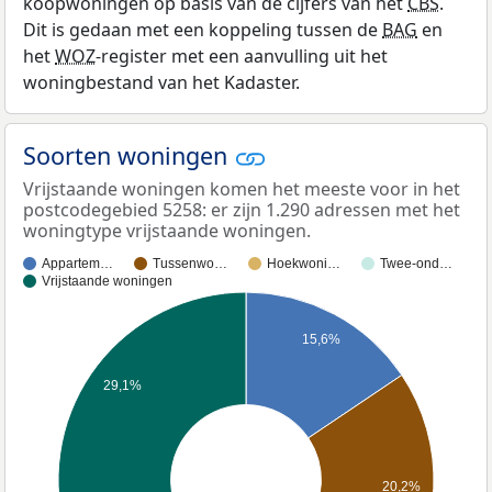
koopwoningen op basis van de cijfers van het
CBS
.
Dit is gedaan met een koppeling tussen de
BAG
en
het
WOZ
-register met een aanvulling uit het
woningbestand van het Kadaster.
Soorten woningen
Vrijstaande woningen komen het meeste voor in het
postcodegebied 5258: er zijn 1.290 adressen met het
woningtype vrijstaande woningen.
Appartem…
Tussenwo…
Hoekwoni…
Twee-ond…
Vrijstaande woningen
15,6%
29,1%
20,2%