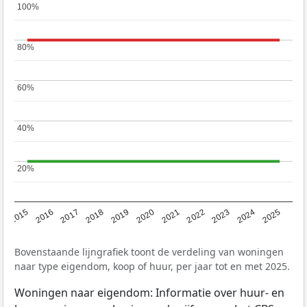
100%
100%
80%
80%
60%
60%
40%
40%
20%
20%
2019
2022
2025
2017
2020
2023
2015
2018
2021
2024
2016
Bovenstaande lijngrafiek toont de verdeling van woningen
naar type eigendom, koop of huur, per jaar tot en met 2025.
Woningen naar eigendom: Informatie over huur- en