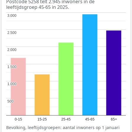
Postcode 5258 telt 2.945 inwoners in de
leeftijdsgroep 45-65 in 2025.
3.000
3.000
2.500
2.500
2.000
2.000
1.500
1.500
1.000
1.000
500
500
0-15
15-25
25-45
45-65
65+
Bevolking, leeftijdsgroepen: aantal inwoners op 1 januari