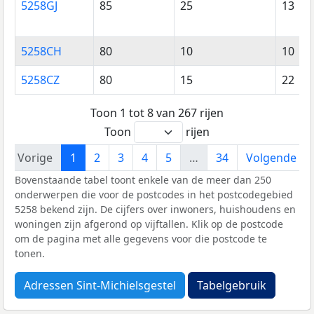
5258GJ
85
25
13
5258CH
80
10
10
5258CZ
80
15
22
Toon 1 tot 8 van 267 rijen
Toon
rijen
Vorige
1
2
3
4
5
…
34
Volgende
Bovenstaande tabel toont enkele van de meer dan 250
onderwerpen die voor de postcodes in het postcodegebied
5258 bekend zijn. De cijfers over inwoners, huishoudens en
woningen zijn afgerond op vijftallen. Klik op de postcode
om de pagina met alle gegevens voor die postcode te
tonen.
Adressen Sint-Michielsgestel
Tabelgebruik