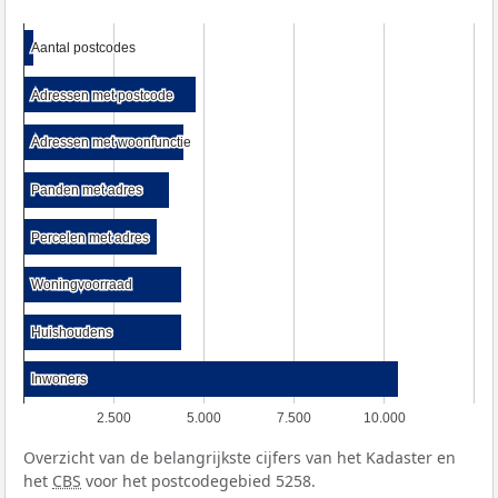
Aantal postcodes
Aantal postcodes
Adressen met postcode
Adressen met postcode
Adressen met woonfunctie
Adressen met woonfunctie
Panden met adres
Panden met adres
Percelen met adres
Percelen met adres
Woningvoorraad
Woningvoorraad
Huishoudens
Huishoudens
Inwoners
Inwoners
2.500
5.000
7.500
10.000
Overzicht van de belangrijkste cijfers van het Kadaster en
het
CBS
voor het postcodegebied 5258.