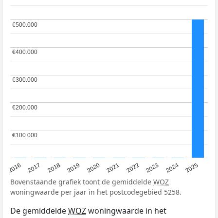
€500.000
€500.000
€400.000
€400.000
€300.000
€300.000
€200.000
€200.000
€100.000
€100.000
2016
2017
2018
2019
2020
2021
2022
2023
2024
2025
Bovenstaande grafiek toont de gemiddelde
WOZ
woningwaarde per jaar in het postcodegebied 5258.
De gemiddelde
WOZ
woningwaarde in het