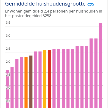
Gemiddelde huishoudensgrootte
Er wonen gemiddeld 2,4 personen per huishouden in
het postcodegebied 5258.
3,5
3,5
3,0
3,0
2,5
2,5
2,0
2,0
1,5
1,5
1,0
1,0
0,5
0,5