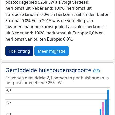
postcodegebied 5258 LW als volgt verdeeld:
herkomst uit Nederland: 100%, herkomst uit
Europese landen: 0,0% en herkomst uit landen buiten
Europa: 0,0% En in 2015 was de verdeling van
inwoners naar herkomstgebied als volgt: herkomst
uit Nederland: 100%, herkomst uit Europa: 0,0% en
herkomst van buiten Europa: 0,0%.
Toelichting
Meer migratie
Gemiddelde huishoudensgrootte
Er wonen gemiddeld 2,1 personen per huishouden in
het postcodegebied 5258 LW.
4,0
4,0
3,5
3,5
3,0
3,0