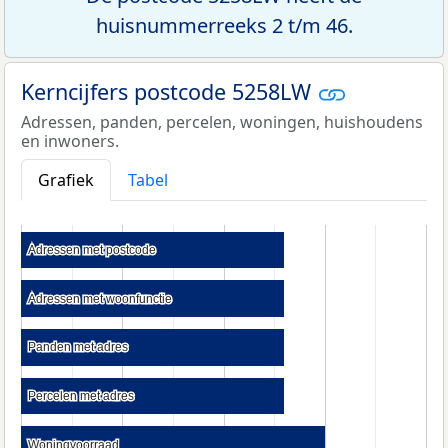
huisnummerreeks 2 t/m 46.
Kerncijfers postcode 5258LW
Adressen, panden, percelen, woningen, huishoudens
en inwoners.
Grafiek
Tabel
Adressen met postcode
Adressen met postcode
Adressen met woonfunctie
Adressen met woonfunctie
Panden met adres
Panden met adres
Percelen met adres
Percelen met adres
Woningvoorraad
Woningvoorraad