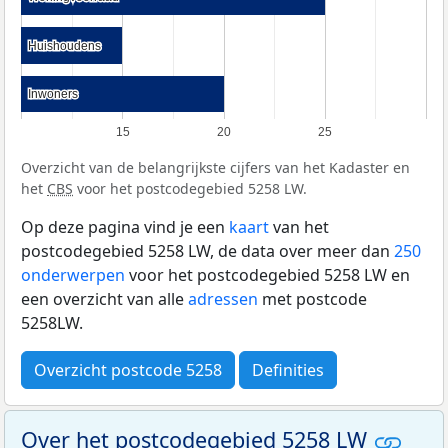
Huishoudens
Huishoudens
Inwoners
Inwoners
15
20
25
Overzicht van de belangrijkste cijfers van het Kadaster en
het
CBS
voor het postcodegebied 5258 LW.
Op deze pagina vind je een
kaart
van het
postcodegebied 5258 LW, de data over meer dan
250
onderwerpen
voor het postcodegebied 5258 LW en
een overzicht van alle
adressen
met postcode
5258LW.
Overzicht postcode 5258
Definities
Over het postcodegebied 5258 LW