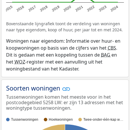
2015
2016
2017
2018
2019
2020
2021
2022
2023
2024
Bovenstaande lijngrafiek toont de verdeling van woningen
naar type eigendom, koop of huur, per jaar tot en met 2024.
Woningen naar eigendom: Informatie over huur- en
koopwoningen op basis van de cijfers van het
CBS
.
Dit is gedaan met een koppeling tussen de
BAG
en
het
WOZ
-register met een aanvulling uit het
woningbestand van het Kadaster.
Soorten woningen
Tussenwoningen komen het meeste voor in het
postcodegebied 5258 LW: er zijn 13 adressen met het
woningtype tussenwoningen.
Tussenwoningen
Hoekwoningen
Twee-onder-één-kap w…