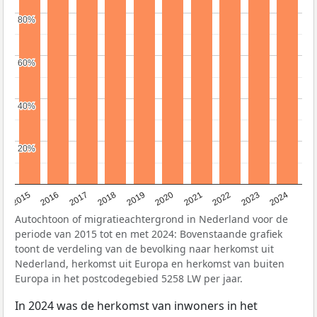
80%
80%
60%
60%
40%
40%
20%
20%
2015
2016
2017
2018
2019
2020
2021
2022
2023
2024
Autochtoon of migratieachtergrond in Nederland voor de
periode van 2015 tot en met 2024: Bovenstaande grafiek
toont de verdeling van de bevolking naar herkomst uit
Nederland, herkomst uit Europa en herkomst van buiten
Europa in het postcodegebied 5258 LW per jaar.
In 2024 was de herkomst van inwoners in het