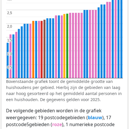
2,5
2,5
2,0
2,0
1,5
1,5
1,0
1,0
0,5
0,5
Bovenstaande grafiek toont de gemiddelde grootte van
huishoudens per gebied. Hierbij zijn de gebieden van laag
naar hoog gesorteerd op het gemiddeld aantal personen in
een huishouden. De gegevens gelden voor 2025.
De volgende gebieden worden in de grafiek
weergegeven: 19 postcodegebieden (
blauw
), 17
postcode5gebieden (
roze
), 1 numerieke postcode