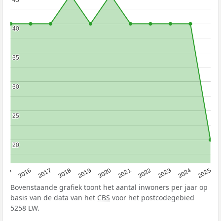
40
40
35
35
30
30
25
25
20
20
2015
2016
2017
2018
2019
2020
2021
2022
2023
2024
2025
Bovenstaande grafiek toont het aantal inwoners per jaar op
basis van de data van het
CBS
voor het postcodegebied
5258 LW.