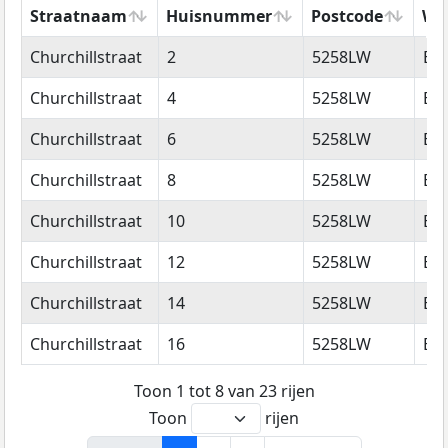
Straatnaam
Huisnummer
Postcode
Wo
Straatnaam
Huisnummer
Postcode
Wo
Churchillstraat
2
5258LW
Be
Churchillstraat
4
5258LW
Be
Churchillstraat
6
5258LW
Be
Churchillstraat
8
5258LW
Be
Churchillstraat
10
5258LW
Be
Churchillstraat
12
5258LW
Be
Churchillstraat
14
5258LW
Be
Churchillstraat
16
5258LW
Be
Toon 1 tot 8 van 23 rijen
Toon
rijen