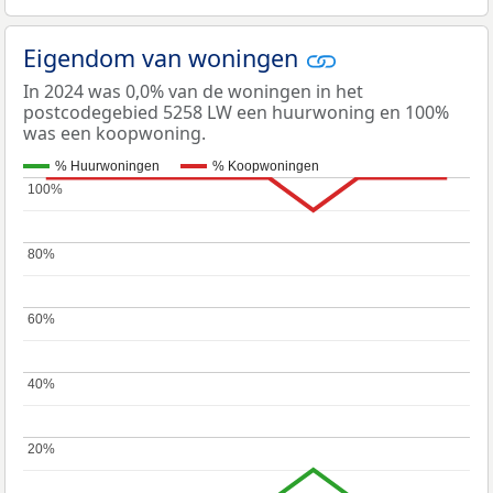
Eigendom van woningen
In 2024 was 0,0% van de woningen in het
postcodegebied 5258 LW een huurwoning en 100%
was een koopwoning.
% Huurwoningen
% Koopwoningen
100%
100%
80%
80%
60%
60%
40%
40%
20%
20%