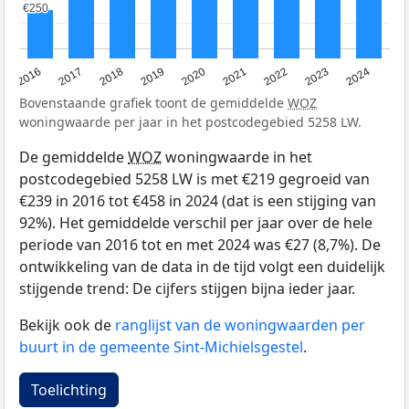
€250
€250
2016
2017
2018
2019
2020
2021
2022
2023
2024
Bovenstaande grafiek toont de gemiddelde
WOZ
woningwaarde per jaar in het postcodegebied 5258 LW.
De gemiddelde
WOZ
woningwaarde in het
postcodegebied 5258 LW is met €219 gegroeid van
€239 in 2016 tot €458 in 2024 (dat is een stijging van
92%). Het gemiddelde verschil per jaar over de hele
periode van 2016 tot en met 2024 was €27 (8,7%). De
ontwikkeling van de data in de tijd volgt een duidelijk
stijgende trend: De cijfers stijgen bijna ieder jaar.
Bekijk ook de
ranglijst van de woningwaarden per
buurt in de gemeente Sint-Michielsgestel
.
Toelichting