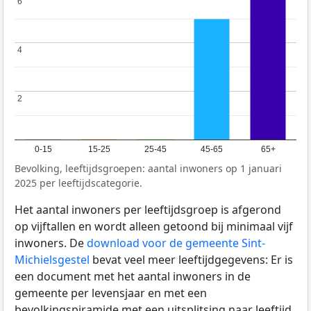
6
6
4
4
2
2
0-15
15-25
25-45
45-65
65+
Bevolking, leeftijdsgroepen: aantal inwoners op 1 januari
2025 per leeftijdscategorie.
Het aantal inwoners per leeftijdsgroep is afgerond
op vijftallen en wordt alleen getoond bij minimaal vijf
inwoners. De
download voor de gemeente Sint-
Michielsgestel
bevat veel meer leeftijdgegevens: Er is
een document met het aantal inwoners in de
gemeente per levensjaar en met een
bevolkingspiramide met een uitsplitsing naar leeftijd