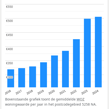
€550
€550
€500
€500
€450
€450
€400
€400
€350
€350
€300
€300
2016
2017
2018
2019
2020
2021
2022
2023
2024
Bovenstaande grafiek toont de gemiddelde
WOZ
woningwaarde per jaar in het postcodegebied 5258 NA.