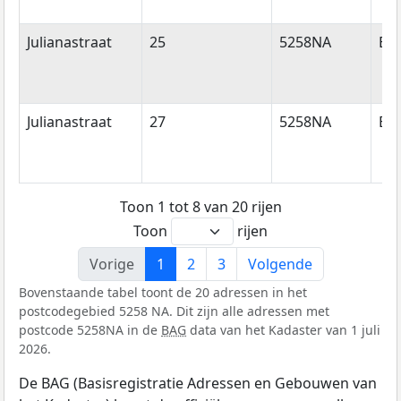
Julianastraat
25
5258NA
Be
Julianastraat
27
5258NA
Be
Toon 1 tot 8 van 20 rijen
Toon
rijen
Vorige
1
2
3
Volgende
Bovenstaande tabel toont de 20 adressen in het
postcodegebied 5258 NA. Dit zijn alle adressen met
postcode 5258NA in de
BAG
data van het Kadaster van 1 juli
2026.
De BAG (Basisregistratie Adressen en Gebouwen van