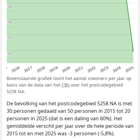
35
35
30
30
25
25
20
20
2015
2016
2017
2018
2019
2020
2021
2022
2023
2024
2025
Bovenstaande grafiek toont het aantal inwoners per jaar op
basis van de data van het
CBS
voor het postcodegebied
5258 NA.
De bevolking van het postcodegebied 5258 NA is met
30 personen gedaald van 50 personen in 2015 tot 20
personen in 2025 (dat is een daling van 60%). Het
gemiddelde verschil per jaar over de hele periode van
2015 tot en met 2025 was -3 personen (-5,8%).