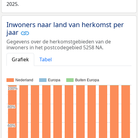
2025.
Inwoners naar land van herkomst per
jaar
Gegevens over de herkomstgebieden van de
inwoners in het postcodegebied 5258 NA.
Grafiek
Tabel
Nederland
Europa
Buiten Europa
100%
100%
80%
80%
60%
60%