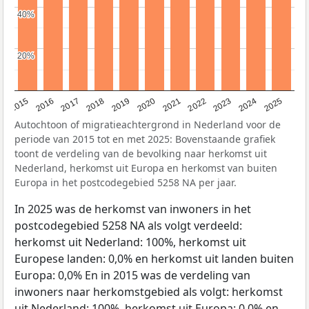
40%
40%
20%
20%
2019
2022
2017
2025
2020
2015
2023
2018
2021
2016
2024
Autochtoon of migratieachtergrond in Nederland voor de
periode van 2015 tot en met 2025: Bovenstaande grafiek
toont de verdeling van de bevolking naar herkomst uit
Nederland, herkomst uit Europa en herkomst van buiten
Europa in het postcodegebied 5258 NA per jaar.
In 2025 was de herkomst van inwoners in het
postcodegebied 5258 NA als volgt verdeeld:
herkomst uit Nederland: 100%, herkomst uit
Europese landen: 0,0% en herkomst uit landen buiten
Europa: 0,0% En in 2015 was de verdeling van
inwoners naar herkomstgebied als volgt: herkomst
uit Nederland: 100%, herkomst uit Europa: 0,0% en