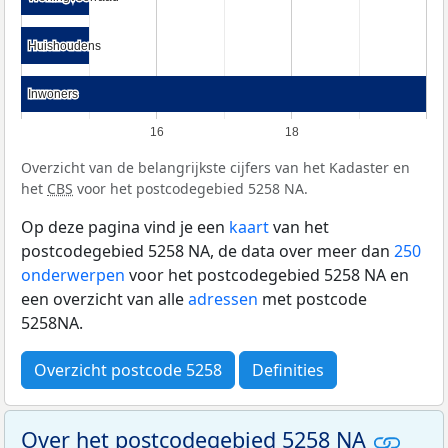
Huishoudens
Huishoudens
Inwoners
Inwoners
16
18
Overzicht van de belangrijkste cijfers van het Kadaster en
het
CBS
voor het postcodegebied 5258 NA.
Op deze pagina vind je een
kaart
van het
postcodegebied 5258 NA, de data over meer dan
250
onderwerpen
voor het postcodegebied 5258 NA en
een overzicht van alle
adressen
met postcode
5258NA.
Overzicht postcode 5258
Definities
Over het postcodegebied 5258 NA