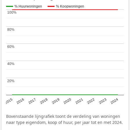
% Huurwoningen
% Koopwoningen
100%
100%
80%
80%
60%
60%
40%
40%
20%
20%
2015
2016
2017
2018
2019
2020
2021
2022
2023
2024
Bovenstaande lijngrafiek toont de verdeling van woningen
naar type eigendom, koop of huur, per jaar tot en met 2024.