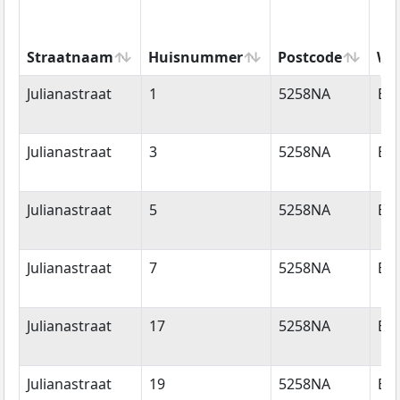
Straatnaam
Huisnummer
Postcode
Wo
Straatnaam
Huisnummer
Postcode
Wo
Julianastraat
1
5258NA
Be
Julianastraat
3
5258NA
Be
Julianastraat
5
5258NA
Be
Julianastraat
7
5258NA
Be
Julianastraat
17
5258NA
Be
Julianastraat
19
5258NA
Be