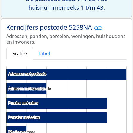
huisnummerreeks 1 t/m 43.
Kerncijfers postcode 5258NA
Adressen, panden, percelen, woningen, huishoudens
en inwoners.
Grafiek
Tabel
Adressen met postcode
Adressen met postcode
Adressen met woonfunctie
Adressen met woonfunctie
Panden met adres
Panden met adres
Percelen met adres
Percelen met adres
Woningvoorraad
Woningvoorraad