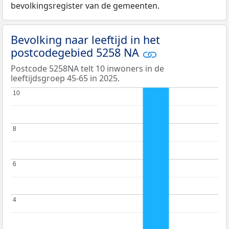
bevolkingsregister van de gemeenten.
Bevolking naar leeftijd in het
postcodegebied 5258 NA
Postcode 5258NA telt 10 inwoners in de
leeftijdsgroep 45-65 in 2025.
10
10
8
8
6
6
4
4