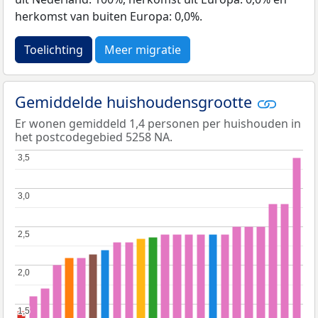
herkomst van buiten Europa: 0,0%.
Toelichting
Meer migratie
Gemiddelde huishoudensgrootte
Er wonen gemiddeld 1,4 personen per huishouden in
het postcodegebied 5258 NA.
3,5
3,5
3,0
3,0
2,5
2,5
2,0
2,0
1,5
1,5