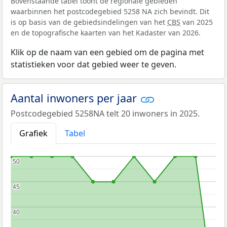
Bovenstaande tabel toont de regionale gebieden
waarbinnen het postcodegebied 5258 NA zich bevindt. Dit
is op basis van de gebiedsindelingen van het
CBS
van 2025
en de topografische kaarten van het Kadaster van 2026.
Klik op de naam van een gebied om de pagina met
statistieken voor dat gebied weer te geven.
Aantal inwoners per jaar
Postcodegebied 5258NA telt 20 inwoners in 2025.
Grafiek
Tabel
50
50
45
45
40
40