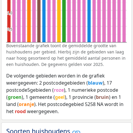
1,0
1,0
0,5
0,5
Bovenstaande grafiek toont de gemiddelde grootte van
huishoudens per gebied. Hierbij zijn de gebieden van laag
naar hoog gesorteerd op het gemiddeld aantal personen in
een huishouden. De gegevens gelden voor 2025.
De volgende gebieden worden in de grafiek
weergegeven: 2 postcodegebieden (
blauw
), 17
postcode5gebieden (
roze
), 1 numerieke postcode
(
groen
), 1 gemeente (
geel
), 1 provincie (
bruin
) en 1
land (
oranje
). Het postcodegebied 5258 NA wordt in
het
rood
weergegeven.
Soorten huishoudens