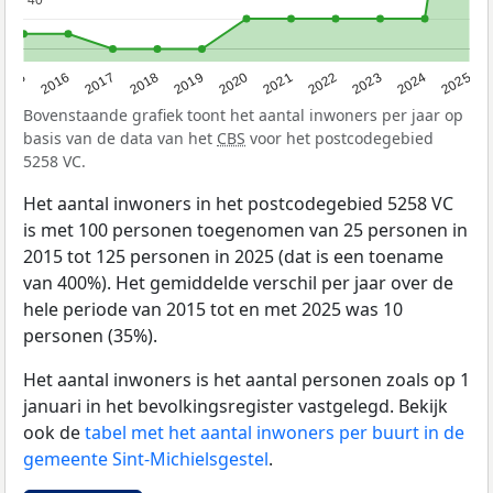
2015
2016
2017
2018
2019
2020
2021
2022
2023
2024
2025
Bovenstaande grafiek toont het aantal inwoners per jaar op
basis van de data van het
CBS
voor het postcodegebied
5258 VC.
Het aantal inwoners in het postcodegebied 5258 VC
is met 100 personen toegenomen van 25 personen in
2015 tot 125 personen in 2025 (dat is een toename
van 400%). Het gemiddelde verschil per jaar over de
hele periode van 2015 tot en met 2025 was 10
personen (35%).
Het aantal inwoners is het aantal personen zoals op 1
januari in het bevolkingsregister vastgelegd. Bekijk
ook de
tabel met het aantal inwoners per buurt in de
gemeente Sint-Michielsgestel
.