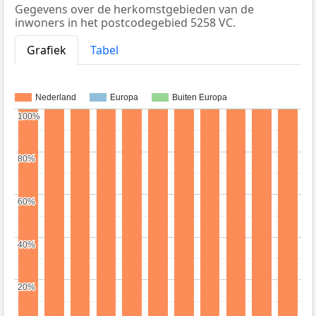
Gegevens over de herkomstgebieden van de
inwoners in het postcodegebied 5258 VC.
Grafiek
Tabel
Nederland
Europa
Buiten Europa
100%
100%
80%
80%
60%
60%
40%
40%
20%
20%