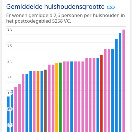
Gemiddelde huishoudensgrootte
Er wonen gemiddeld 2,6 personen per huishouden in
het postcodegebied 5258 VC.
3,5
3,5
3,0
3,0
2,5
2,5
2,0
2,0
1,5
1,5
1,0
1,0
0,5
0,5