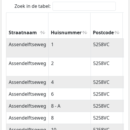
Zoek in de tabel:
Straatnaam
Huisnummer
Postcode
W
Straatnaam
Huisnummer
Postcode
W
Assendelftseweg
1
5258VC
B
Assendelftseweg
2
5258VC
B
Assendelftseweg
4
5258VC
B
Assendelftseweg
6
5258VC
B
Assendelftseweg
8 - A
5258VC
B
Assendelftseweg
8
5258VC
B
Assendelftseweg
10
5258VC
B