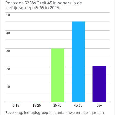
Postcode 5258VC telt 45 inwoners in de
leeftijdsgroep 45-65 in 2025.
50
50
40
40
30
30
20
20
10
10
0-15
15-25
25-45
45-65
65+
Bevolking, leeftijdsgroepen: aantal inwoners op 1 januari