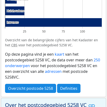
Huishoudens
Huishoudens
Inwoners
Inwoners
25
50
75
100
Overzicht van de belangrijkste cijfers van het Kadaster en
het
CBS
voor het postcodegebied 5258 VC.
Op deze pagina vind je een
kaart
van het
postcodegebied 5258 VC, de data over meer dan
250
onderwerpen
voor het postcodegebied 5258 VC en
een overzicht van alle
adressen
met postcode
5258VC.
Overzicht postcode 5258
Definities
Over het postcodegebied 5258 VC