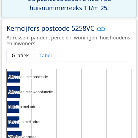
huisnummerreeks 1 t/m 25.
Kerncijfers postcode 5258VC
Adressen, panden, percelen, woningen, huishoudens
en inwoners.
Grafiek
Tabel
Adressen met postcode
Adressen met postcode
Adressen met woonfunctie
Adressen met woonfunctie
Panden met adres
Panden met adres
Percelen met adres
Percelen met adres
Woningvoorraad
Woningvoorraad