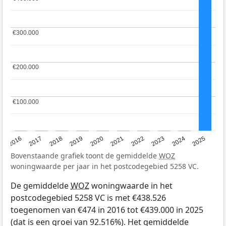
€300.000
€300.000
€200.000
€200.000
€100.000
€100.000
2016
2017
2018
2019
2020
2021
2022
2023
2024
2025
Bovenstaande grafiek toont de gemiddelde
WOZ
woningwaarde per jaar in het postcodegebied 5258 VC.
De gemiddelde
WOZ
woningwaarde in het
postcodegebied 5258 VC is met €438.526
toegenomen van €474 in 2016 tot €439.000 in 2025
(dat is een groei van 92.516%). Het gemiddelde