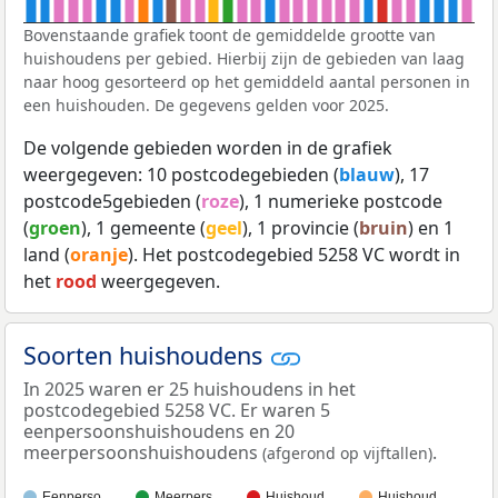
Bovenstaande grafiek toont de gemiddelde grootte van
huishoudens per gebied. Hierbij zijn de gebieden van laag
naar hoog gesorteerd op het gemiddeld aantal personen in
een huishouden. De gegevens gelden voor 2025.
De volgende gebieden worden in de grafiek
weergegeven: 10 postcodegebieden (
blauw
), 17
postcode5gebieden (
roze
), 1 numerieke postcode
(
groen
), 1 gemeente (
geel
), 1 provincie (
bruin
) en 1
land (
oranje
). Het postcodegebied 5258 VC wordt in
het
rood
weergegeven.
Soorten huishoudens
In 2025 waren er 25 huishoudens in het
postcodegebied 5258 VC. Er waren 5
eenpersoonshuishoudens en 20
meerpersoonshuishoudens
.
(afgerond op vijftallen)
Eenperso…
Meerpers…
Huishoud…
Huishoud…