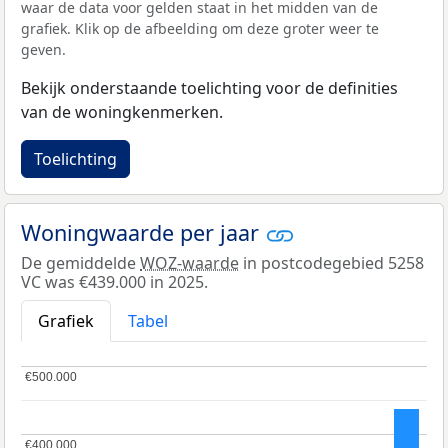
waar de data voor gelden staat in het midden van de
grafiek. Klik op de afbeelding om deze groter weer te
geven.
Bekijk onderstaande toelichting voor de definities
van de woningkenmerken.
Toelichting
Woningwaarde per jaar
De gemiddelde
WOZ-waarde
in postcodegebied 5258
VC was €439.000 in 2025.
Grafiek
Tabel
€500.000
€500.000
€400.000
€400.000