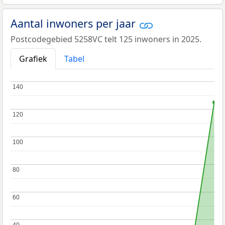
Aantal inwoners per jaar
Postcodegebied 5258VC telt 125 inwoners in 2025.
Grafiek
Tabel
140
140
120
120
100
100
80
80
60
60
40
40