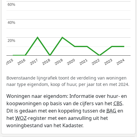
60%
60%
40%
40%
20%
20%
2015
2016
2017
2018
2019
2020
2021
2022
2023
2024
Bovenstaande lijngrafiek toont de verdeling van woningen
naar type eigendom, koop of huur, per jaar tot en met 2024.
Woningen naar eigendom: Informatie over huur- en
koopwoningen op basis van de cijfers van het
CBS
.
Dit is gedaan met een koppeling tussen de
BAG
en
het
WOZ
-register met een aanvulling uit het
woningbestand van het Kadaster.