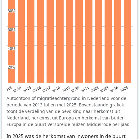
80%
80%
60%
60%
40%
40%
20%
20%
2015
2014
2021
2013
2020
2019
2018
2025
2017
2024
2023
2016
2022
Autochtoon of migratieachtergrond in Nederland voor de
periode van 2013 tot en met 2025: Bovenstaande grafiek
toont de verdeling van de bevolking naar herkomst uit
Nederland, herkomst uit Europa en herkomst van buiten
Europa in de buurt Verspreide huizen Middelrode per jaar.
In 2025 was de herkomst van inwoners in de buurt