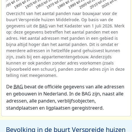
1950 tot 1970
1990 tot 2000
1900 tot 1925
2020 en later
1970 tot 1980
oor 1700
2000 tot 2010
1925 tot 1950
1980 tot 1990
1700 tot 1900
2010 tot 2020
Overzicht van het aantal panden naar bouwjaar voor de
buurt Verspreide huizen Middelrode. Op basis van de
gegevens uit de
BAG
van het Kadaster van 1 juli 2026. Merk
op: deze gegevens betreffen het aantal panden met een
adres. Het aantal adressen met panden in een gebied is
bijna altijd hoger dan het aantal panden. Dit is omdat er
meerdere adressen in hetzelfde pand gehuisvest kunnen
zijn, zoals bij een appartementengebouw. Anderzijds
kunnen er ook panden zonder adres voorkomen (zoals
bijvoorbeeld een schuur), panden zonder adres zijn in deze
telling niet meegenomen.
De
BAG
bevat de officiële gegevens van alle adressen
en gebouwen in Nederland. In de BAG zijn, naast alle
adressen, alle panden, verblijfsobjecten,
standplaatsen en ligplaatsen geregistreerd.
Bevolking in de buurt Verspreide huizen