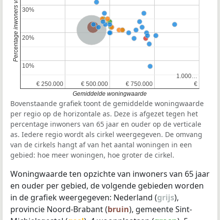
Percentage inwoners van 65 jaar en ouder
30%
30%
Provincie Noord-Brabant
Nederland
20%
20%
10%
10%
1.000…
1.000…
€ 250.000
€ 250.000
€ 500.000
€ 500.000
€ 750.000
€ 750.000
€
€
Gemiddelde woningwaarde
Bovenstaande grafiek toont de gemiddelde woningwaarde
per regio op de horizontale as. Deze is afgezet tegen het
percentage inwoners van 65 jaar en ouder op de verticale
as. Iedere regio wordt als cirkel weergegeven. De omvang
van de cirkels hangt af van het aantal woningen in een
gebied: hoe meer woningen, hoe groter de cirkel.
Woningwaarde ten opzichte van inwoners van 65 jaar
en ouder per gebied, de volgende gebieden worden
in de grafiek weergegeven: Nederland (
grijs
),
provincie Noord-Brabant (
bruin
), gemeente Sint-