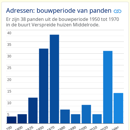
Adressen: bouwperiode van panden
Er zijn 38 panden uit de bouwperiode 1950 tot 1970
in de buurt Verspreide huizen Middelrode.
40
40
35
35
30
30
25
25
20
20
15
15
10
10
5
5