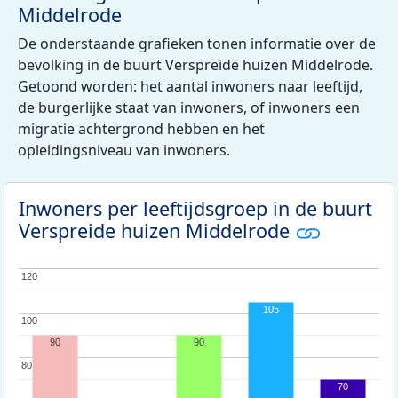
Middelrode
De onderstaande grafieken tonen informatie over de
bevolking in de buurt Verspreide huizen Middelrode.
Getoond worden: het aantal inwoners naar leeftijd,
de burgerlijke staat van inwoners, of inwoners een
migratie achtergrond hebben en het
opleidingsniveau van inwoners.
Inwoners per leeftijdsgroep in de buurt
Verspreide huizen Middelrode
120
120
105
100
100
90
90
80
80
70