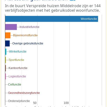
In de buurt Verspreide huizen Middelrode zijn er 144
verblijfsobjecten met het gebruiksdoel woonfunctie.
Woonfunctie
Industriefunctie
Industriefunctie
Bijeenkomstfunctie
Bijeenkomstfunctie
Overige gebruiksfunctie
Overige gebruiksfunctie
Winkelfunctie
Winkelfunctie
Sportfunctie
Sportfunctie
Kantoorfunctie
Kantoorfunctie
Logiesfunctie
Logiesfunctie
Celfunctie
Celfunctie
Gezondheidszorgfunctie
Gezondheidszorgfunctie
Onderwijsfunctie
Onderwijsfunctie
50
50
100
100