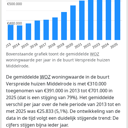
€500.000
€500.000
€400.000
€400.000
2015
2021
2014
2020
2013
2019
2025
2018
2024
2017
2023
2016
2022
Bovenstaande grafiek toont de gemiddelde
WOZ
woningwaarde per jaar in de buurt Verspreide huizen
Middelrode.
De gemiddelde
WOZ
woningwaarde in de buurt
Verspreide huizen Middelrode is met €310.000
toegenomen van €391.000 in 2013 tot €701.000 in
2025 (dat is een stijging van 79%). Het gemiddelde
verschil per jaar over de hele periode van 2013 tot en
met 2025 was €25.833 (5,1%). De ontwikkeling van de
data in de tijd volgt een duidelijk stijgende trend: De
cijfers stijgen bijna ieder jaar.