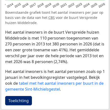
2022
2015
2021
2014
2020
2013
2026
2019
2025
2018
2024
2017
2023
2016
Bovenstaande grafiek toont het aantal inwoners per jaar op
basis van de data van het
CBS
voor de buurt Verspreide
huizen Middelrode.
Het aantal inwoners in de buurt Verspreide huizen
Middelrode is met 110 personen toegenomen van
270 personen in 2013 tot 380 personen in 2026 (dat is
een zeer grote toename van 41%). Het gemiddelde
verschil per jaar over de hele periode van 2013 tot en
met 2026 was 8 personen (2,74%).
Het aantal inwoners is het aantal personen zoals op 1
januari in het bevolkingsregister vastgelegd. Bekijk
ook de
tabel met het aantal inwoners per buurt in de
gemeente Sint-Michielsgestel
.
Toelichting