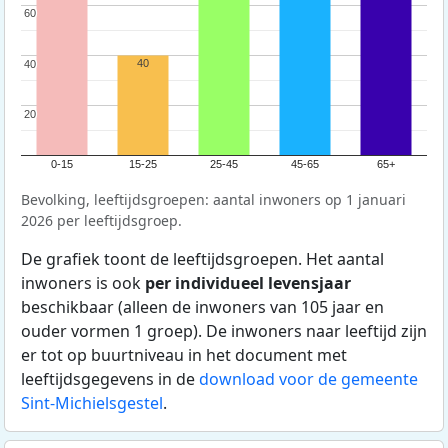
60
60
40
40
40
20
20
0-15
15-25
25-45
45-65
65+
Bevolking, leeftijdsgroepen: aantal inwoners op 1 januari
2026 per leeftijdsgroep.
De grafiek toont de leeftijdsgroepen. Het aantal
inwoners is ook
per individueel levensjaar
beschikbaar (alleen de inwoners van 105 jaar en
ouder vormen 1 groep). De inwoners naar leeftijd zijn
er tot op buurtniveau in het document met
leeftijdsgegevens in de
download voor de gemeente
Sint-Michielsgestel
.