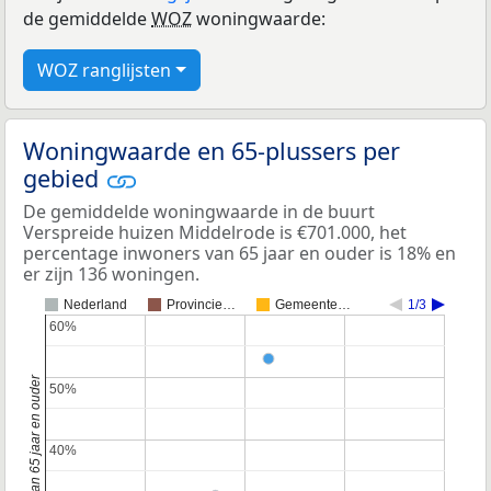
de gemiddelde
WOZ
woningwaarde:
WOZ ranglijsten
Woningwaarde en 65-plussers per
gebied
De gemiddelde woningwaarde in de buurt
Verspreide huizen Middelrode is €701.000, het
percentage inwoners van 65 jaar en ouder is 18% en
er zijn 136 woningen.
Nederland
Provincie…
Gemeente…
1/3
60%
60%
50%
50%
40%
40%