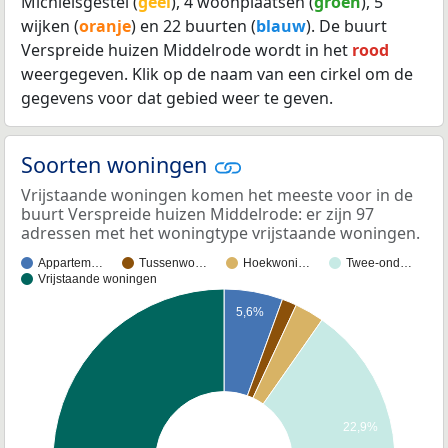
Michielsgestel (
geel
), 4 woonplaatsen (
groen
), 5
wijken (
oranje
) en 22 buurten (
blauw
). De buurt
Verspreide huizen Middelrode wordt in het
rood
weergegeven. Klik op de naam van een cirkel om de
gegevens voor dat gebied weer te geven.
Soorten woningen
Vrijstaande woningen komen het meeste voor in de
buurt Verspreide huizen Middelrode: er zijn 97
adressen met het woningtype vrijstaande woningen.
Appartem…
Tussenwo…
Hoekwoni…
Twee-ond…
Vrijstaande woningen
5,6%
22,9%