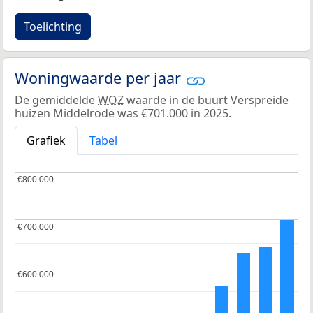
Toelichting
Woningwaarde per jaar
De gemiddelde
WOZ
waarde in de buurt Verspreide
huizen Middelrode was €701.000 in 2025.
Grafiek
Tabel
€800.000
€800.000
€700.000
€700.000
€600.000
€600.000