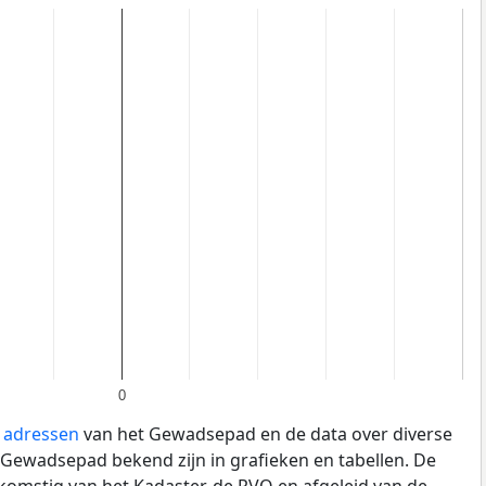
0
e adressen
van het Gewadsepad en de data over diverse
Gewadsepad bekend zijn in grafieken en tabellen. De
fkomstig van het Kadaster, de
RVO
en afgeleid van de