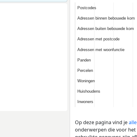
Postcodes
Postcodes
Adressen binnen bebouwde kom
Adressen binnen bebouwde kom
Adressen buiten bebouwde kom
Adressen buiten bebouwde kom
Adressen met postcode
Adressen met postcode
Adressen met woonfunctie
Adressen met woonfunctie
Panden
Panden
Percelen
Percelen
Woningen
Woningen
Huishoudens
Huishoudens
Inwoners
Inwoners
Op deze pagina vind je
all
onderwerpen die voor het 
gebruikte gegevens zijn a