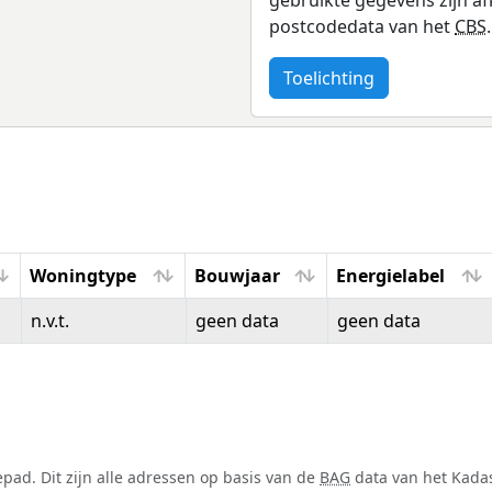
postcodedata van het
CBS
.
Toelichting
Woningtype
Bouwjaar
Energielabel
Woningtype
Bouwjaar
Energielabel
n.v.t.
geen data
geen data
ad. Dit zijn alle adressen op basis van de
BAG
data van het Kadast