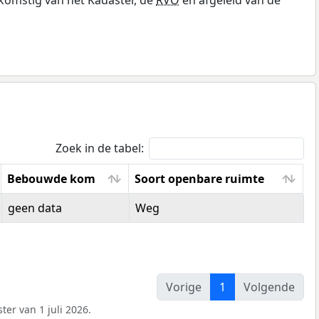
Zoek in de tabel:
Bebouwde kom
Soort openbare ruimte
Bebouwde kom
Soort openbare ruimte
geen data
Weg
Vorige
1
Volgende
er van 1 juli 2026.