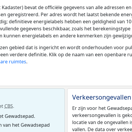
adaster) bevat de officiële gegevens van alle adressen en 
tsen geregistreerd. Per adres wordt het laatst bekende ener
ldig; definitieve energielabels hebben een geldigheid van 1
nvullende gegevens beschikbaar, zoals het berekeningstyp
tum kunnen energielabels en andere kenmerken zijn gewijzigd
 gebied dat is ingericht en wordt onderhouden voor publie
or een verdere definitie. Klik op de naam van een openbare 
bare ruimtes
.
Verkeersongevallen
et
CBS
.
Er zijn voor het Gewadse
verkeersongevallen is gek
het Gewadsepad.
locatie van de ongevallen
n van het Gewadsepad
vallen. De data over verke