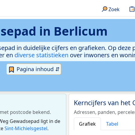
Zoek
sepad in Berlicum
epad in duidelijke cijfers en grafieken. Op deze 
er en
diverse statistieken
over inwoners en woni
Pagina inhoud ⇵
Kerncijfers van he
 met postcode bekend.
Adressen, panden, percel
Weg Gewadsepad ligt in de
Grafiek
Tabel
te
Sint-Michielsgestel
.