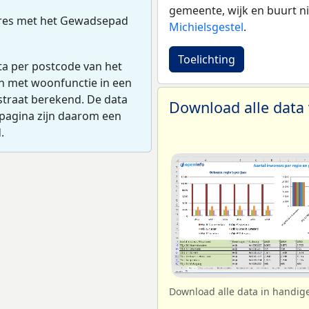
gemeente, wijk en buurt ni
dres met het Gewadsepad
Michielsgestel
.
Toelichting
ta per postcode van het
en met woonfunctie in een
straat berekend. De data
Download alle data
pagina zijn daarom een
.
Download alle data in handig