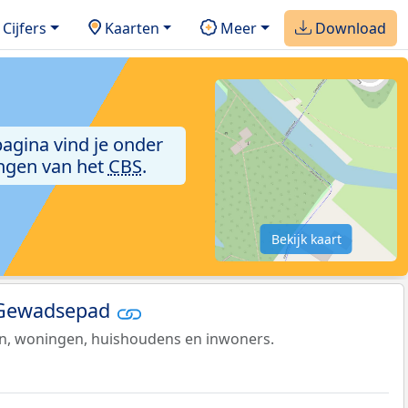
Cijfers
Kaarten
Meer
Download
pagina vind je onder
ngen van het
CBS
.
Bekijk kaart
t Gewadsepad
en, woningen, huishoudens en inwoners.