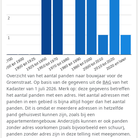
2
2
1
1
1950 tot 1970
1990 tot 2000
1900 tot 1925
2020 en later
1970 tot 1980
oor 1700
2000 tot 2010
1925 tot 1950
1980 tot 1990
1700 tot 1900
2010 tot 2020
Overzicht van het aantal panden naar bouwjaar voor de
Groenstraat. Op basis van de gegevens uit de
BAG
van het
Kadaster van 1 juli 2026. Merk op: deze gegevens betreffen
het aantal panden met een adres. Het aantal adressen met
panden in een gebied is bijna altijd hoger dan het aantal
panden. Dit is omdat er meerdere adressen in hetzelfde
pand gehuisvest kunnen zijn, zoals bij een
appartementengebouw. Anderzijds kunnen er ook panden
zonder adres voorkomen (zoals bijvoorbeeld een schuur),
panden zonder adres zijn in deze telling niet meegenomen.