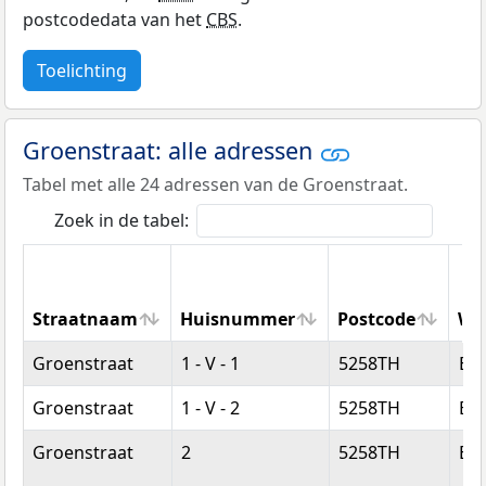
postcodedata van het
CBS
.
Toelichting
Groenstraat: alle adressen
Tabel met alle 24 adressen van de Groenstraat.
Zoek in de tabel:
Straatnaam
Huisnummer
Postcode
Wo
Straatnaam
Huisnummer
Postcode
Wo
Groenstraat
1 - V - 1
5258TH
Be
Groenstraat
1 - V - 2
5258TH
Be
Groenstraat
2
5258TH
Be