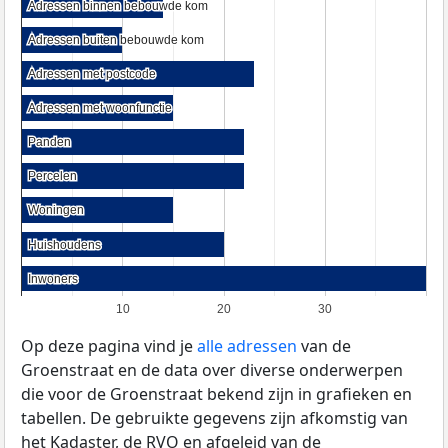
Adressen binnen bebouwde kom
Adressen binnen bebouwde kom
Adressen buiten bebouwde kom
Adressen buiten bebouwde kom
Adressen met postcode
Adressen met postcode
Adressen met woonfunctie
Adressen met woonfunctie
Panden
Panden
Percelen
Percelen
Woningen
Woningen
Huishoudens
Huishoudens
Inwoners
Inwoners
10
20
30
Op deze pagina vind je
alle adressen
van de
Groenstraat en de data over diverse onderwerpen
die voor de Groenstraat bekend zijn in grafieken en
tabellen. De gebruikte gegevens zijn afkomstig van
het Kadaster, de
RVO
en afgeleid van de