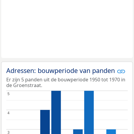
Adressen: bouwperiode van panden
Er zijn 5 panden uit de bouwperiode 1950 tot 1970 in
de Groenstraat.
5
5
4
4
3
3