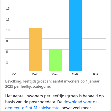
15
15
13
13
10
10
8
8
5
5
3
3
0-15
15-25
25-45
45-65
65+
Bevolking, leeftijdsgroepen: aantal inwoners op 1 januari
2025 per leeftijdscategorie.
Het aantal inwoners per leeftijdsgroep is bepaald op
basis van de postcodedata. De
download voor de
gemeente Sint-Michielsgestel
bevat veel meer