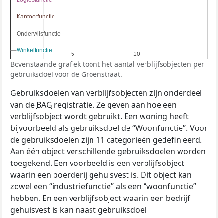
Logiesfunctie
Logiesfunctie
Kantoorfunctie
Kantoorfunctie
Onderwijsfunctie
Onderwijsfunctie
Winkelfunctie
Winkelfunctie
5
5
10
10
Bovenstaande grafiek toont het aantal verblijfsobjecten per
gebruiksdoel voor de Groenstraat.
Gebruiksdoelen van verblijfsobjecten zijn onderdeel
van de
BAG
registratie. Ze geven aan hoe een
verblijfsobject wordt gebruikt. Een woning heeft
bijvoorbeeld als gebruiksdoel de “Woonfunctie”. Voor
de gebruiksdoelen zijn 11 categorieën gedefinieerd.
Aan één object verschillende gebruiksdoelen worden
toegekend. Een voorbeeld is een verblijfsobject
waarin een boerderij gehuisvest is. Dit object kan
zowel een “industriefunctie” als een “woonfunctie”
hebben. En een verblijfsobject waarin een bedrijf
gehuisvest is kan naast gebruiksdoel