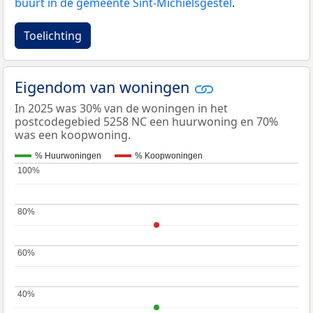
buurt in de gemeente Sint-Michielsgestel
.
Toelichting
Eigendom van woningen
In 2025 was 30% van de woningen in het
postcodegebied 5258 NC een huurwoning en 70%
was een koopwoning.
% Huurwoningen
% Koopwoningen
100%
100%
80%
80%
60%
60%
40%
40%