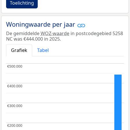
Toelichting
Woningwaarde per jaar
De gemiddelde
WOZ-waarde
in postcodegebied 5258
NC was €444.000 in 2025.
Grafiek
Tabel
€500.000
€500.000
€400.000
€400.000
€300.000
€300.000
€200.000
€200.000