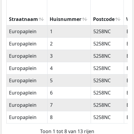
Straatnaam
Huisnummer
Postcode
Wo
Straatnaam
Huisnummer
Postcode
Wo
Europaplein
1
5258NC
Be
Europaplein
2
5258NC
Be
Europaplein
3
5258NC
Be
Europaplein
4
5258NC
Be
Europaplein
5
5258NC
Be
Europaplein
6
5258NC
Be
Europaplein
7
5258NC
Be
Europaplein
8
5258NC
Be
Toon 1 tot 8 van 13 rijen