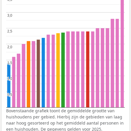
3,0
3,0
2,5
2,5
2,0
2,0
1,5
1,5
1,0
1,0
0,5
0,5
Bovenstaande grafiek toont de gemiddelde grootte van
huishoudens per gebied. Hierbij zijn de gebieden van laag
naar hoog gesorteerd op het gemiddeld aantal personen in
een huishouden. De gegevens gelden voor 2025.