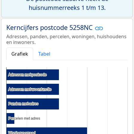
huisnummerreeks 1 t/m 13.
Kerncijfers postcode 5258NC
Adressen, panden, percelen, woningen, huishoudens
en inwoners.
Grafiek
Tabel
Adressen met postcode
Adressen met postcode
Adressen met woonfunctie
Adressen met woonfunctie
Panden met adres
Panden met adres
Percelen met adres
Percelen met adres
Woningvoorraad
Woningvoorraad