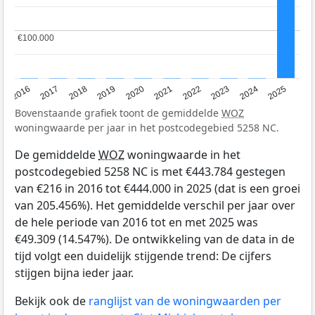
€100.000
€100.000
2016
2017
2018
2019
2020
2021
2022
2023
2024
2025
Bovenstaande grafiek toont de gemiddelde
WOZ
woningwaarde per jaar in het postcodegebied 5258 NC.
De gemiddelde
WOZ
woningwaarde in het
postcodegebied 5258 NC is met €443.784 gestegen
van €216 in 2016 tot €444.000 in 2025 (dat is een groei
van 205.456%). Het gemiddelde verschil per jaar over
de hele periode van 2016 tot en met 2025 was
€49.309 (14.547%). De ontwikkeling van de data in de
tijd volgt een duidelijk stijgende trend: De cijfers
stijgen bijna ieder jaar.
Bekijk ook de
ranglijst van de woningwaarden per