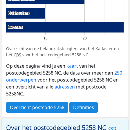
Huishoudens
Huishoudens
Inwoners
Inwoners
10
20
Overzicht van de belangrijkste cijfers van het Kadaster en
het
CBS
voor het postcodegebied 5258 NC.
Op deze pagina vind je een
kaart
van het
postcodegebied 5258 NC, de data over meer dan
250
onderwerpen
voor het postcodegebied 5258 NC en
een overzicht van alle
adressen
met postcode
5258NC.
Overzicht postcode 5258
Definities
Over het postcodegebied 5258 NC