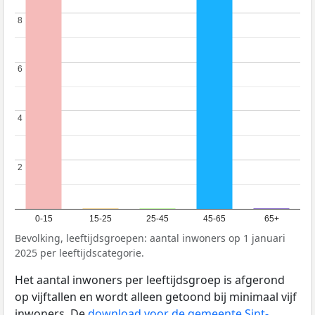
8
8
6
6
4
4
2
2
0-15
15-25
25-45
45-65
65+
Bevolking, leeftijdsgroepen: aantal inwoners op 1 januari
2025 per leeftijdscategorie.
Het aantal inwoners per leeftijdsgroep is afgerond
op vijftallen en wordt alleen getoond bij minimaal vijf
inwoners. De
download voor de gemeente Sint-