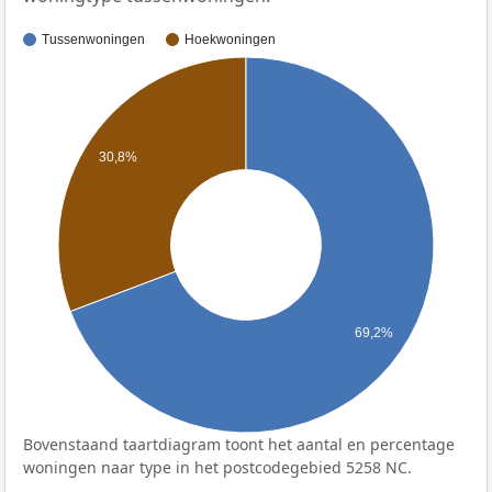
Tussenwoningen
Hoekwoningen
30,8%
69,2%
Bovenstaand taartdiagram toont het aantal en percentage
woningen naar type in het postcodegebied 5258 NC.