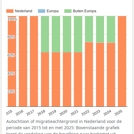
Nederland
Europa
Buiten Europa
100%
100%
80%
80%
60%
60%
40%
40%
20%
20%
2019
2022
2017
2025
2020
2015
2023
2018
2021
2016
2024
Autochtoon of migratieachtergrond in Nederland voor de
periode van 2015 tot en met 2025: Bovenstaande grafiek
toont de verdeling van de bevolking naar herkomst uit