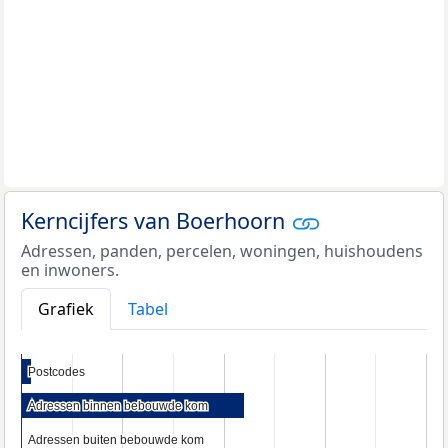
Kerncijfers van Boerhoorn
Adressen, panden, percelen, woningen, huishoudens
en inwoners.
Grafiek
Tabel
Postcodes
Postcodes
Adressen binnen bebouwde kom
Adressen binnen bebouwde kom
Adressen buiten bebouwde kom
Adressen buiten bebouwde kom