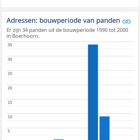
Adressen: bouwperiode van panden
Er zijn 34 panden uit de bouwperiode 1990 tot 2000
in Boerhoorn.
35
35
30
30
25
25
20
20
15
15
10
10
5
5