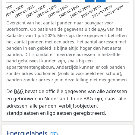
1950 tot 1970
1990 tot 2000
1900 tot 1925
2020 en later
1970 tot 1980
oor 1700
2000 tot 2010
1925 tot 1950
1980 tot 1990
1700 tot 1900
2010 tot 2020
Overzicht van het aantal panden naar bouwjaar voor
Boerhoorn. Op basis van de gegevens uit de
BAG
van het
Kadaster van 1 juli 2026. Merk op: deze gegevens betreffen
het aantal panden met een adres. Het aantal adressen met
panden in een gebied is bijna altijd hoger dan het aantal
panden. Dit is omdat er meerdere adressen in hetzelfde
pand gehuisvest kunnen zijn, zoals bij een
appartementengebouw. Anderzijds kunnen er ook panden
zonder adres voorkomen (zoals bijvoorbeeld een schuur),
panden zonder adres zijn in deze telling niet meegenomen.
De
BAG
bevat de officiële gegevens van alle adressen
en gebouwen in Nederland. In de BAG zijn, naast alle
adressen, alle panden, verblijfsobjecten,
standplaatsen en ligplaatsen geregistreerd.
Energielabels