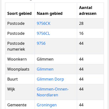
Aantal
Soort gebied
Naam gebied
adressen
Postcode
9756CK
28
Postcode
9756CL
16
Postcode
9756
44
numeriek
Woonkern
Glimmen
44
Woonplaats
Glimmen
44
Buurt
Glimmen Dorp
44
Wijk
Glimmen-Onnen-
44
Noordlaren
Gemeente
Groningen
44