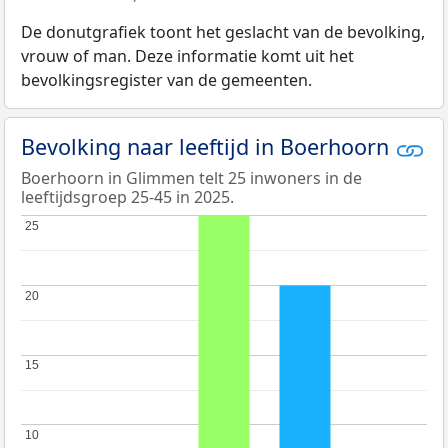
De donutgrafiek toont het geslacht van de bevolking,
vrouw of man. Deze informatie komt uit het
bevolkingsregister van de gemeenten.
Bevolking naar leeftijd in Boerhoorn
Boerhoorn in Glimmen telt 25 inwoners in de
leeftijdsgroep 25-45 in 2025.
25
25
20
20
15
15
10
10