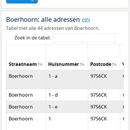
Boerhoorn: alle adressen
Tabel met alle 44 adressen van Boerhoorn.
Zoek in de tabel:
Straatnaam
Huisnummer
Postcode
Wo
Straatnaam
Huisnummer
Postcode
Wo
Boerhoorn
1 - a
9756CK
Gl
Boerhoorn
1 - d
9756CK
Gl
Boerhoorn
1 - e
9756CK
Gl
Boerhoorn
1
9756CK
Gl