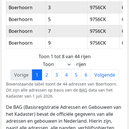
Boerhoorn
3
9756CK
Gl
Boerhoorn
5
9756CK
Gl
Boerhoorn
7
9756CK
Gl
Boerhoorn
9
9756CK
Gl
Toon 1 tot 8 van 44 rijen
Toon
rijen
Vorige
1
2
3
4
5
6
Volgende
Bovenstaande tabel toont de 44 adressen van Boerhoorn.
Dit zijn alle adressen op basis van de
BAG
data van het
Kadaster van 1 juli 2026.
De BAG (Basisregistratie Adressen en Gebouwen van
het Kadaster) bevat de officiële gegevens van alle
adressen en gebouwen in Nederland. Hierin zijn,
naast alle adressen, alle panden, verblijfsobjecten,