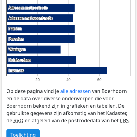
Adressen met postcode
Adressen met postcode
Adressen met woonfunctie
Adressen met woonfunctie
Panden
Panden
Percelen
Percelen
Woningen
Woningen
Huishoudens
Huishoudens
Inwoners
Inwoners
20
40
60
Op deze pagina vind je
alle adressen
van Boerhoorn
en de data over diverse onderwerpen die voor
Boerhoorn bekend zijn in grafieken en tabellen. De
gebruikte gegevens zijn afkomstig van het Kadaster,
de
RVO
en afgeleid van de postcodedata van het
CBS
.
Toelichting