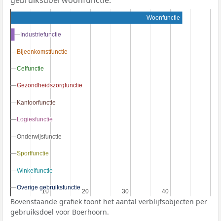
gebruiksdoel woonfunctie.
Woonfunctie
Industriefunctie
Industriefunctie
Bijeenkomstfunctie
Bijeenkomstfunctie
Celfunctie
Celfunctie
Gezondheidszorgfunctie
Gezondheidszorgfunctie
Kantoorfunctie
Kantoorfunctie
Logiesfunctie
Logiesfunctie
Onderwijsfunctie
Onderwijsfunctie
Sportfunctie
Sportfunctie
Winkelfunctie
Winkelfunctie
Overige gebruiksfunctie
Overige gebruiksfunctie
10
10
20
20
30
30
40
40
Bovenstaande grafiek toont het aantal verblijfsobjecten per
gebruiksdoel voor Boerhoorn.