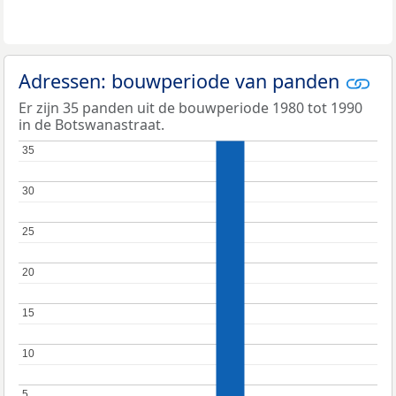
Adressen: bouwperiode van panden
Er zijn 35 panden uit de bouwperiode 1980 tot 1990
in de Botswanastraat.
35
35
30
30
25
25
20
20
15
15
10
10
5
5