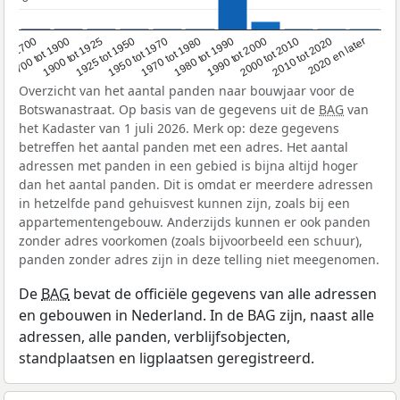
1950 tot 1970
1990 tot 2000
1900 tot 1925
2020 en later
1970 tot 1980
oor 1700
2000 tot 2010
1925 tot 1950
1980 tot 1990
1700 tot 1900
2010 tot 2020
Overzicht van het aantal panden naar bouwjaar voor de
Botswanastraat. Op basis van de gegevens uit de
BAG
van
het Kadaster van 1 juli 2026. Merk op: deze gegevens
betreffen het aantal panden met een adres. Het aantal
adressen met panden in een gebied is bijna altijd hoger
dan het aantal panden. Dit is omdat er meerdere adressen
in hetzelfde pand gehuisvest kunnen zijn, zoals bij een
appartementengebouw. Anderzijds kunnen er ook panden
zonder adres voorkomen (zoals bijvoorbeeld een schuur),
panden zonder adres zijn in deze telling niet meegenomen.
De
BAG
bevat de officiële gegevens van alle adressen
en gebouwen in Nederland. In de BAG zijn, naast alle
adressen, alle panden, verblijfsobjecten,
standplaatsen en ligplaatsen geregistreerd.