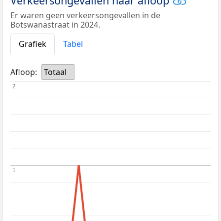
Verkeersongevallen naar afloop
Er waren geen verkeersongevallen in de
Botswanastraat in 2024.
Grafiek
Tabel
Afloop:
Totaal
2
2
1
1