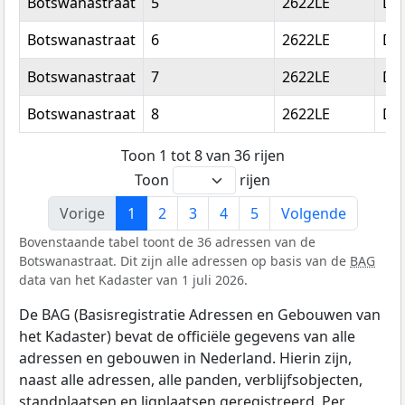
Botswanastraat
5
2622LE
Del
Botswanastraat
6
2622LE
Del
Botswanastraat
7
2622LE
Del
Botswanastraat
8
2622LE
Del
Toon 1 tot 8 van 36 rijen
Toon
rijen
Vorige
1
2
3
4
5
Volgende
Bovenstaande tabel toont de 36 adressen van de
Botswanastraat. Dit zijn alle adressen op basis van de
BAG
data van het Kadaster van 1 juli 2026.
De BAG (Basisregistratie Adressen en Gebouwen van
het Kadaster) bevat de officiële gegevens van alle
adressen en gebouwen in Nederland. Hierin zijn,
naast alle adressen, alle panden, verblijfsobjecten,
standplaatsen en ligplaatsen geregistreerd. Per