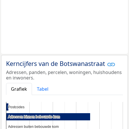
Kerncijfers van de Botswanastraat
Adressen, panden, percelen, woningen, huishoudens
en inwoners.
Grafiek
Tabel
Postcodes
Postcodes
Adressen binnen bebouwde kom
Adressen binnen bebouwde kom
Adressen buiten bebouwde kom
Adressen buiten bebouwde kom