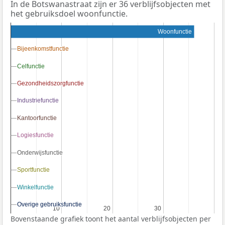
In de Botswanastraat zijn er 36 verblijfsobjecten met
het gebruiksdoel woonfunctie.
Woonfunctie
Bijeenkomstfunctie
Bijeenkomstfunctie
Celfunctie
Celfunctie
Gezondheidszorgfunctie
Gezondheidszorgfunctie
Industriefunctie
Industriefunctie
Kantoorfunctie
Kantoorfunctie
Logiesfunctie
Logiesfunctie
Onderwijsfunctie
Onderwijsfunctie
Sportfunctie
Sportfunctie
Winkelfunctie
Winkelfunctie
Overige gebruiksfunctie
Overige gebruiksfunctie
10
10
20
20
30
30
Bovenstaande grafiek toont het aantal verblijfsobjecten per