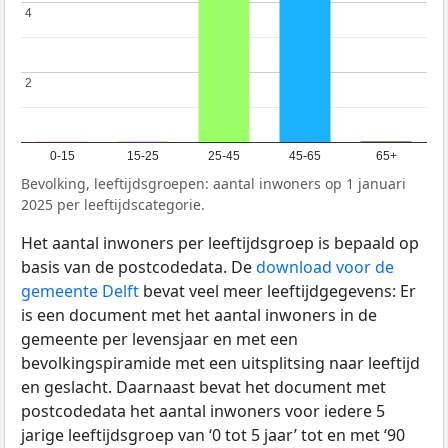
4
4
2
2
0-15
15-25
25-45
45-65
65+
Bevolking, leeftijdsgroepen: aantal inwoners op 1 januari
2025 per leeftijdscategorie.
Het aantal inwoners per leeftijdsgroep is bepaald op
basis van de postcodedata. De
download voor de
gemeente Delft
bevat veel meer leeftijdgegevens: Er
is een document met het aantal inwoners in de
gemeente per levensjaar en met een
bevolkingspiramide met een uitsplitsing naar leeftijd
en geslacht. Daarnaast bevat het document met
postcodedata het aantal inwoners voor iedere 5
jarige leeftijdsgroep van ‘0 tot 5 jaar’ tot en met ‘90