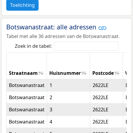
Toelichting
Botswanastraat: alle adressen
Tabel met alle 36 adressen van de Botswanastraat.
Zoek in de tabel:
Straatnaam
Huisnummer
Postcode
Wo
Straatnaam
Huisnummer
Postcode
Wo
Botswanastraat
1
2622LE
Del
Botswanastraat
2
2622LE
Del
Botswanastraat
3
2622LE
Del
Botswanastraat
4
2622LE
Del