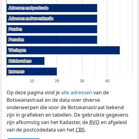
Adressen met postcode
Adressen met postcode
Adressen met woonfunctie
Adressen met woonfunctie
Panden
Panden
Percelen
Percelen
Woningen
Woningen
Huishoudens
Huishoudens
Inwoners
Inwoners
10
20
30
40
Op deze pagina vind je
alle adressen
van de
Botswanastraat en de data over diverse
onderwerpen die voor de Botswanastraat bekend
zijn in grafieken en tabellen. De gebruikte gegevens
zijn afkomstig van het Kadaster, de
RVO
en afgeleid
van de postcodedata van het
CBS
.