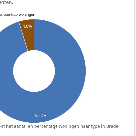
enten.
r-één-kap woningen
4,8%
95,2%
nt het aantal en percentage woningen naar type in Brede