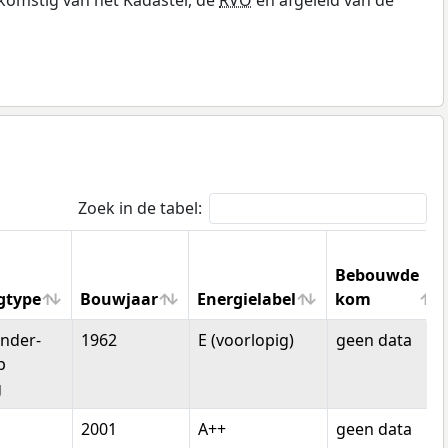
Zoek in de tabel:
Bebouwde
gtype
Bouwjaar
Energielabel
kom
gtype
Bouwjaar
Energielabel
Bebouwde
nder-
1962
E (voorlopig)
geen data
kom
p
g
2001
A++
geen data