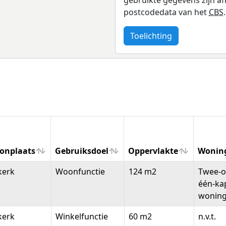
postcodedata van het
CBS
.
Toelichting
onplaats
Gebruiksdoel
Oppervlakte
Wonin
onplaats
Gebruiksdoel
Oppervlakte
Wonin
kerk
Woonfunctie
124 m2
Twee-o
één-ka
wonin
kerk
Winkelfunctie
60 m2
n.v.t.