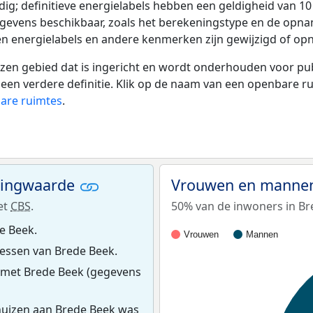
ldig; definitieve energielabels hebben een geldigheid van 1
egevens beschikbaar, zoals het berekeningstype en de opn
en energielabels en andere kenmerken zijn gewijzigd of opn
 gebied dat is ingericht en wordt onderhouden voor publie
or een verdere definitie. Klik op de naam van een openbare 
bare ruimtes
.
ningwaarde
Vrouwen en mannen
et
CBS
.
50% van de inwoners in Br
e Beek.
Vrouwen
Mannen
essen van Brede Beek.
 met Brede Beek (gegevens
huizen aan Brede Beek was