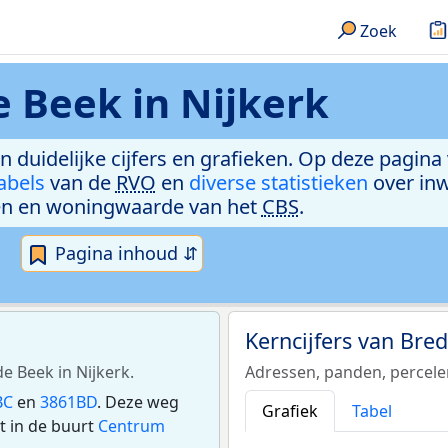
Zoek
 Beek in Nijkerk
n duidelijke cijfers en grafieken. Op deze pagina
abels
van de
RVO
en
diverse statistieken
over in
n en woningwaarde van het
CBS
.
Pagina inhoud ⇵
Kerncijfers van Bre
e Beek in Nijkerk.
Adressen, panden, percel
BC
en
3861BD
. Deze weg
Grafiek
Tabel
t in de buurt
Centrum