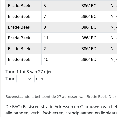
Brede Beek
5
3861BC
Nij
Brede Beek
7
3861BC
Nij
Brede Beek
9
3861BC
Nij
Brede Beek
11
3861BC
Nij
Brede Beek
2
3861BD
Nij
Brede Beek
10
3861BD
Nij
Toon 1 tot 8 van 27 rijen
Toon
rijen
Bovenstaande tabel toont de 27 adressen van Brede Beek. Dit z
De BAG (Basisregistratie Adressen en Gebouwen van het K
alle panden, verblijfsobjecten, standplaatsen en ligplaa