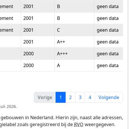
tement
2001
B
geen data
tement
2001
B
geen data
tement
2001
C
geen data
2001
A++
geen data
2000
A+++
geen data
2000
A
geen data
Vorige
1
2
3
4
Volgende
uli 2026.
gebouwen in Nederland. Hierin zijn, naast alle adressen,
gielabel zoals geregistreerd bij de
RVO
weergegeven.