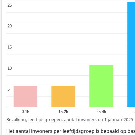
25
25
20
20
15
15
10
10
5
5
0-15
15-25
25-45
Bevolking, leeftijdsgroepen: aantal inwoners op 1 januari 2025 p
Het aantal inwoners per leeftijdsgroep is bepaald op ba