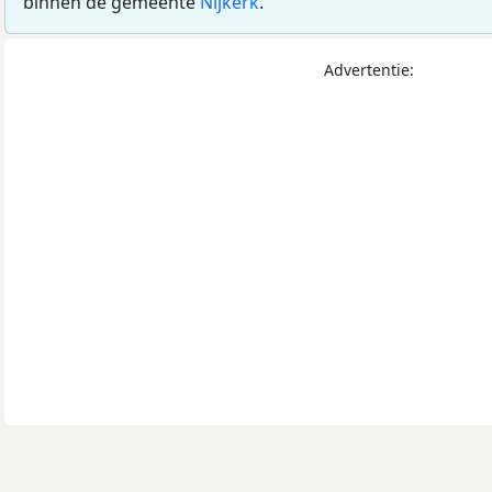
binnen de gemeente
Nijkerk
.
Advertentie: