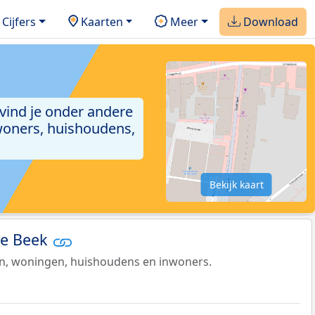
Cijfers
Kaarten
Meer
Download
 vind je onder andere
woners, huishoudens,
Bekijk kaart
de Beek
en, woningen, huishoudens en inwoners.