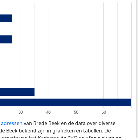
30
40
50
60
e adressen
van Brede Beek en de data over diverse
e Beek bekend zijn in grafieken en tabellen. De
fkomstig van het Kadaster, de
RVO
en afgeleid van de