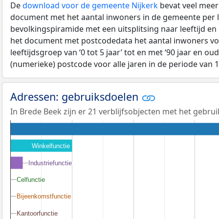
De
download voor de gemeente Nijkerk
bevat veel meer 
document met het aantal inwoners in de gemeente per 
bevolkingspiramide met een uitsplitsing naar leeftijd en
het document met postcodedata het aantal inwoners voo
leeftijdsgroep van ‘0 tot 5 jaar’ tot en met ‘90 jaar en oud
(numerieke) postcode voor alle jaren in de periode van 
Adressen: gebruiksdoelen
In Brede Beek zijn er 21 verblijfsobjecten met het gebru
Winkelfunctie
Industriefunctie
Industriefunctie
Celfunctie
Celfunctie
Bijeenkomstfunctie
Bijeenkomstfunctie
Kantoorfunctie
Kantoorfunctie