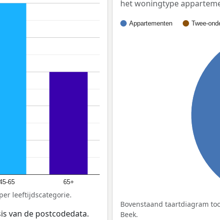
het woningtype appartem
Appartementen
Twee-onde
45-65
65+
er leeftijdscategorie.
Bovenstaand taartdiagram too
sis van de postcodedata.
Beek.