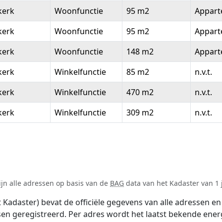
kerk
Woonfunctie
95 m2
Appar
kerk
Woonfunctie
95 m2
Appar
kerk
Woonfunctie
148 m2
Appar
kerk
Winkelfunctie
85 m2
n.v.t.
kerk
Winkelfunctie
470 m2
n.v.t.
kerk
Winkelfunctie
309 m2
n.v.t.
ijn alle adressen op basis van de
BAG
data van het Kadaster van 1 j
adaster) bevat de officiële gegevens van alle adressen en 
tsen geregistreerd. Per adres wordt het laatst bekende ener