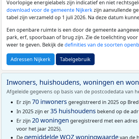
Voorlopige energielabels zijn indicatief en niet rechtsge
download voor de gemeente Nijkerk
zijn aanvullende g
tabel zijn verzameld op 1 juli 2026. Na deze datum kunn
Een openbare ruimte is een door de gemeente aangewezen
park, erf, spoorbaan of brug zijn. Zie de toelichting vo
weer te geven. Bekijk de
definities van de soorten open
Adressen Nijkerk
Tabelgebruik
Inwoners, huishoudens, woningen en wo
Afgeleide gegevens op basis van de postcodedata van h
70 inwoners
Er zijn
geregistreerd in 2025 op Bred
35 huishoudens
In 2025 zijn er
bekend op de adr
20 woningen
Er zijn
geregistreerd met een adres
voor het jaar 2025).
gemiddelde
WOZ
woningwaarde
De
van de 