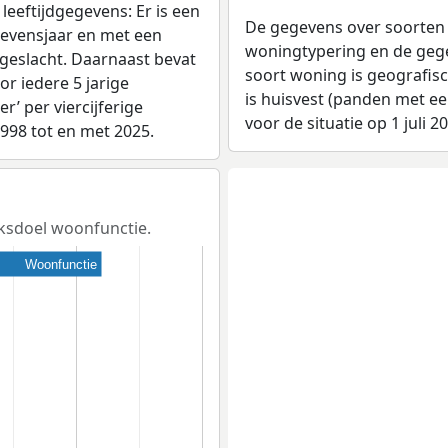
leeftijdgegevens: Er is een
De gegevens over soorten
levensjaar en met een
woningtypering en de gegev
 geslacht. Daarnaast bevat
soort woning is geografis
r iedere 5 jarige
is huisvest (panden met e
er’ per viercijferige
voor de situatie op 1 juli 2
1998 tot en met 2025.
iksdoel woonfunctie.
Woonfunctie