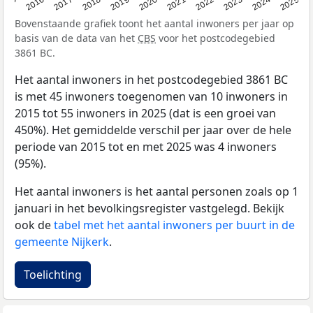
2015
2016
2017
2018
2019
2020
2021
2022
2023
2024
2025
Bovenstaande grafiek toont het aantal inwoners per jaar op
basis van de data van het
CBS
voor het postcodegebied
3861 BC.
Het aantal inwoners in het postcodegebied 3861 BC
is met 45 inwoners toegenomen van 10 inwoners in
2015 tot 55 inwoners in 2025 (dat is een groei van
450%). Het gemiddelde verschil per jaar over de hele
periode van 2015 tot en met 2025 was 4 inwoners
(95%).
Het aantal inwoners is het aantal personen zoals op 1
januari in het bevolkingsregister vastgelegd. Bekijk
ook de
tabel met het aantal inwoners per buurt in de
gemeente Nijkerk
.
Toelichting