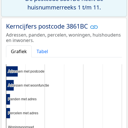
huisnummerreeks 1 t/m 11.
Kerncijfers postcode 3861BC
Adressen, panden, percelen, woningen, huishoudens
en inwoners.
Grafiek
Tabel
Adressen met postcode
Adressen met postcode
Adressen met woonfunctie
Adressen met woonfunctie
Panden met adres
Panden met adres
Percelen met adres
Percelen met adres
Woningvoorraad
Woningvoorraad