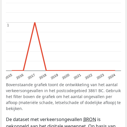
1
1
2015
2016
2017
2018
2019
2020
2021
2022
2023
2024
Bovenstaande grafiek toont de ontwikkeling van het aantal
verkeersongevallen in het postcodegebied 3861 BC. Gebruik
het filter boven de grafiek om het aantal ongevallen per
afloop (materiële schade, letselschade of dodelijke afloop) te
bekijken.
De dataset met verkeersongevallen
BRON
is
gekoppeld aan het digitale wegennet. Op basis van