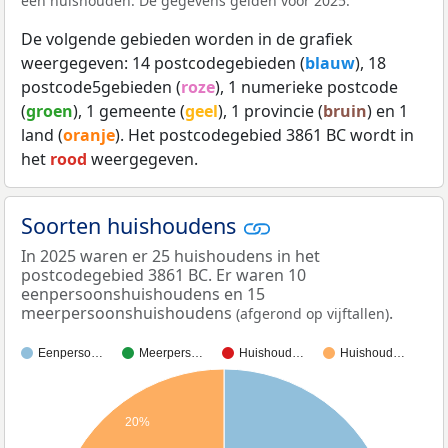
een huishouden. De gegevens gelden voor 2025.
De volgende gebieden worden in de grafiek
weergegeven: 14 postcodegebieden (
blauw
), 18
postcode5gebieden (
roze
), 1 numerieke postcode
(
groen
), 1 gemeente (
geel
), 1 provincie (
bruin
) en 1
land (
oranje
). Het postcodegebied 3861 BC wordt in
het
rood
weergegeven.
Soorten huishoudens
In 2025 waren er 25 huishoudens in het
postcodegebied 3861 BC. Er waren 10
eenpersoonshuishoudens en 15
meerpersoonshuishoudens
.
(afgerond op vijftallen)
Eenperso…
Meerpers…
Huishoud…
Huishoud…
20%