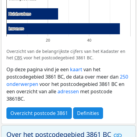
Huishoudens
Huishoudens
Inwoners
Inwoners
20
40
Overzicht van de belangrijkste cijfers van het Kadaster en
het
CBS
voor het postcodegebied 3861 BC.
Op deze pagina vind je een
kaart
van het
postcodegebied 3861 BC, de data over meer dan
250
onderwerpen
voor het postcodegebied 3861 BC en
een overzicht van alle
adressen
met postcode
3861BC.
Overzicht postcode 3861
Definities
Over het postcodegebied 3861 BC