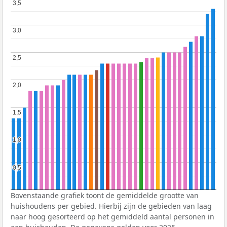
3,5
3,5
3,0
3,0
2,5
2,5
2,0
2,0
1,5
1,5
1,0
1,0
0,5
0,5
Bovenstaande grafiek toont de gemiddelde grootte van
huishoudens per gebied. Hierbij zijn de gebieden van laag
naar hoog gesorteerd op het gemiddeld aantal personen in