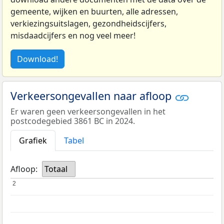
gemeente, wijken en buurten, alle adressen,
verkiezingsuitslagen, gezondheidscijfers,
misdaadcijfers en nog veel meer!
Download!
Verkeersongevallen naar afloop
Er waren geen verkeersongevallen in het
postcodegebied 3861 BC in 2024.
Grafiek
Tabel
Afloop:
Totaal
2
2