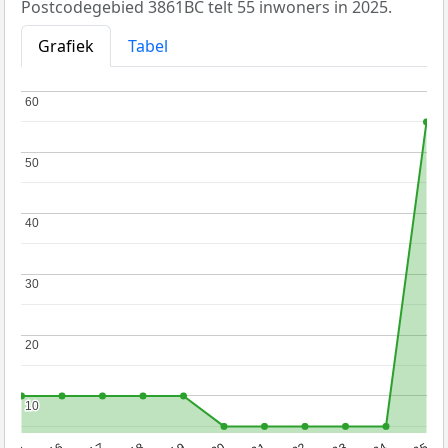
Postcodegebied 3861BC telt 55 inwoners in 2025.
Grafiek
Tabel
60
60
50
50
40
40
30
30
20
20
10
10