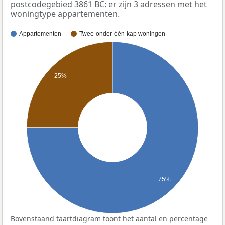
postcodegebied 3861 BC: er zijn 3 adressen met het
woningtype appartementen.
Appartementen
Twee-onder-één-kap woningen
25%
75%
Bovenstaand taartdiagram toont het aantal en percentage