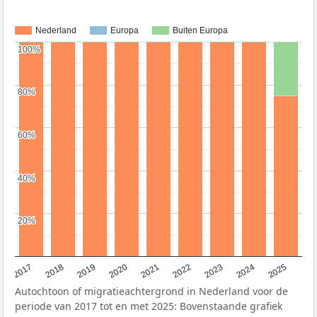
Nederland
Europa
Buiten Europa
100%
100%
80%
80%
60%
60%
40%
40%
20%
20%
2017
2018
2019
2020
2021
2022
2023
2024
2025
Autochtoon of migratieachtergrond in Nederland voor de
periode van 2017 tot en met 2025: Bovenstaande grafiek