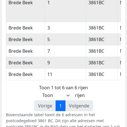
Straatnaam
Huisnummer
Postcode
Wo
Brede Beek
1
3861BC
Nij
Brede Beek
3
3861BC
Nij
Brede Beek
5
3861BC
Nij
Brede Beek
7
3861BC
Nij
Brede Beek
9
3861BC
Nij
Brede Beek
11
3861BC
Nij
Toon 1 tot 6 van 6 rijen
Toon
rijen
Vorige
1
Volgende
Bovenstaande tabel toont de 6 adressen in het
postcodegebied 3861 BC. Dit zijn alle adressen met
postcode 3861BC in de
BAG
data van het Kadaster van 1 juli