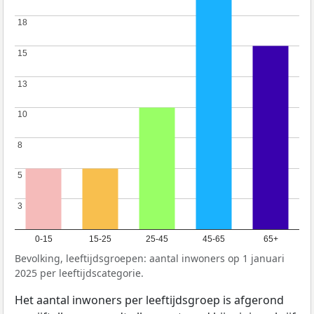
18
18
15
15
13
13
10
10
8
8
5
5
3
3
0-15
15-25
25-45
45-65
65+
Bevolking, leeftijdsgroepen: aantal inwoners op 1 januari
2025 per leeftijdscategorie.
Het aantal inwoners per leeftijdsgroep is afgerond