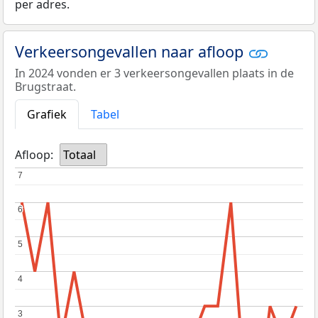
per adres.
Verkeersongevallen naar afloop
In 2024 vonden er 3 verkeersongevallen plaats in de
Brugstraat.
Grafiek
Tabel
Afloop:
Totaal
7
7
6
6
5
5
4
4
3
3