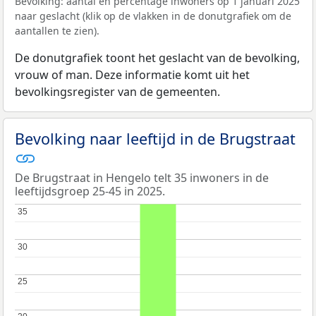
Bevolking: aantal en percentage inwoners op 1 januari 2025
naar geslacht (klik op de vlakken in de donutgrafiek om de
aantallen te zien).
De donutgrafiek toont het geslacht van de bevolking,
vrouw of man. Deze informatie komt uit het
bevolkingsregister van de gemeenten.
Bevolking naar leeftijd in de Brugstraat
De Brugstraat in Hengelo telt 35 inwoners in de
leeftijdsgroep 25-45 in 2025.
35
35
30
30
25
25