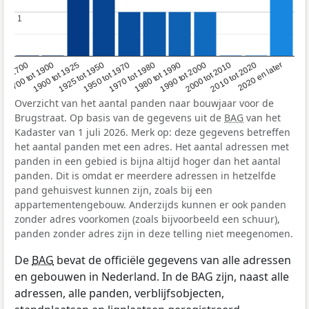
1
1
1950 tot 1970
1990 tot 2000
1900 tot 1925
2020 en later
1970 tot 1980
oor 1700
2000 tot 2010
1925 tot 1950
1980 tot 1990
1700 tot 1900
2010 tot 2020
Overzicht van het aantal panden naar bouwjaar voor de
Brugstraat. Op basis van de gegevens uit de
BAG
van het
Kadaster van 1 juli 2026. Merk op: deze gegevens betreffen
het aantal panden met een adres. Het aantal adressen met
panden in een gebied is bijna altijd hoger dan het aantal
panden. Dit is omdat er meerdere adressen in hetzelfde
pand gehuisvest kunnen zijn, zoals bij een
appartementengebouw. Anderzijds kunnen er ook panden
zonder adres voorkomen (zoals bijvoorbeeld een schuur),
panden zonder adres zijn in deze telling niet meegenomen.
De
BAG
bevat de officiële gegevens van alle adressen
en gebouwen in Nederland. In de BAG zijn, naast alle
adressen, alle panden, verblijfsobjecten,