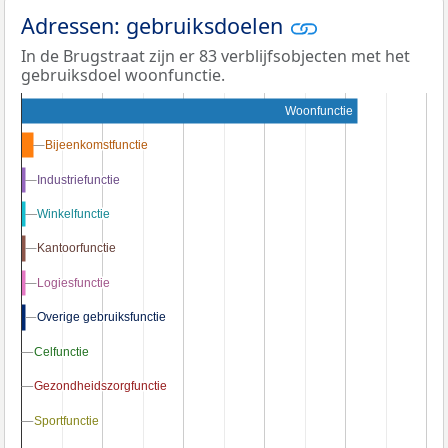
Adressen: gebruiksdoelen
In de Brugstraat zijn er 83 verblijfsobjecten met het
gebruiksdoel woonfunctie.
Woonfunctie
Bijeenkomstfunctie
Bijeenkomstfunctie
Industriefunctie
Industriefunctie
Winkelfunctie
Winkelfunctie
Kantoorfunctie
Kantoorfunctie
Logiesfunctie
Logiesfunctie
Overige gebruiksfunctie
Overige gebruiksfunctie
Celfunctie
Celfunctie
Gezondheidszorgfunctie
Gezondheidszorgfunctie
Sportfunctie
Sportfunctie