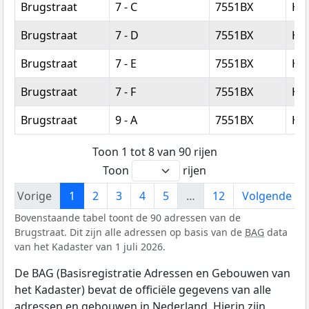
Brugstraat
7 - C
7551BX
He
Brugstraat
7 - D
7551BX
He
Brugstraat
7 - E
7551BX
He
Brugstraat
7 - F
7551BX
He
Brugstraat
9 - A
7551BX
He
Toon 1 tot 8 van 90 rijen
Toon
rijen
Vorige
1
2
3
4
5
…
12
Volgende
Bovenstaande tabel toont de 90 adressen van de
Brugstraat. Dit zijn alle adressen op basis van de
BAG
data
van het Kadaster van 1 juli 2026.
De BAG (Basisregistratie Adressen en Gebouwen van
het Kadaster) bevat de officiële gegevens van alle
adressen en gebouwen in Nederland. Hierin zijn,