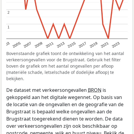
2
2
1
1
2017
2023
2007
2013
2019
2003
2009
2015
2021
2005
2011
Bovenstaande grafiek toont de ontwikkeling van het aantal
verkeersongevallen voor de Brugstraat. Gebruik het filter
boven de grafiek om het aantal ongevallen per afloop
(materiële schade, letselschade of dodelijke afloop) te
bekijken.
De dataset met verkeersongevallen
BRON
is
gekoppeld aan het digitale wegennet. Op basis van
de locatie van de ongevallen en de geografie van de
Brugstraat is bepaald welke ongevallen aan de
Brugstraat toegerekend dienen te worden. De data
over verkeersongevallen zijn ook beschikbaar op
postcode, gemeente, wijk en buurt niveau. Bekijk de