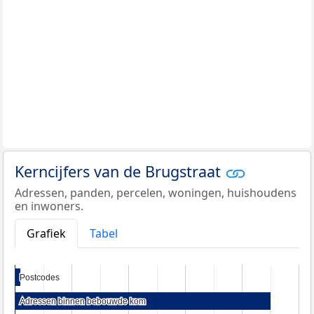
Kerncijfers van de Brugstraat
Adressen, panden, percelen, woningen, huishoudens
en inwoners.
Grafiek
Tabel
Postcodes
Postcodes
Adressen binnen bebouwde kom
Adressen binnen bebouwde kom