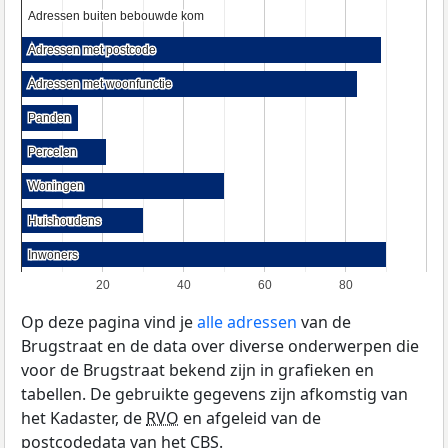
Adressen buiten bebouwde kom
Adressen buiten bebouwde kom
Adressen met postcode
Adressen met postcode
Adressen met woonfunctie
Adressen met woonfunctie
Panden
Panden
Percelen
Percelen
Woningen
Woningen
Huishoudens
Huishoudens
Inwoners
Inwoners
20
40
60
80
Op deze pagina vind je
alle adressen
van de
Brugstraat en de data over diverse onderwerpen die
voor de Brugstraat bekend zijn in grafieken en
tabellen. De gebruikte gegevens zijn afkomstig van
het Kadaster, de
RVO
en afgeleid van de
postcodedata van het
CBS
.