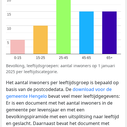
20
20
15
15
10
10
5
5
0-15
15-25
25-45
45-65
65+
Bevolking, leeftijdsgroepen: aantal inwoners op 1 januari
2025 per leeftijdscategorie.
Het aantal inwoners per leeftijdsgroep is bepaald op
basis van de postcodedata. De
download voor de
gemeente Hengelo
bevat veel meer leeftijdgegevens:
Er is een document met het aantal inwoners in de
gemeente per levensjaar en met een
bevolkingspiramide met een uitsplitsing naar leeftijd
en geslacht. Daarnaast bevat het document met