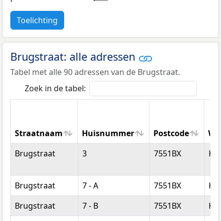
Toelichting
Brugstraat: alle adressen
Tabel met alle 90 adressen van de Brugstraat.
Zoek in de tabel:
Straatnaam
Huisnummer
Postcode
Wo
Straatnaam
Huisnummer
Postcode
Wo
Brugstraat
3
7551BX
He
Brugstraat
7 - A
7551BX
He
Brugstraat
7 - B
7551BX
He