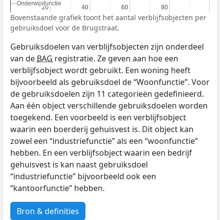
Onderwijsfunctie
Onderwijsfunctie
20
20
40
40
60
60
80
80
Bovenstaande grafiek toont het aantal verblijfsobjecten per
gebruiksdoel voor de Brugstraat.
Gebruiksdoelen van verblijfsobjecten zijn onderdeel
van de
BAG
registratie. Ze geven aan hoe een
verblijfsobject wordt gebruikt. Een woning heeft
bijvoorbeeld als gebruiksdoel de “Woonfunctie”. Voor
de gebruiksdoelen zijn 11 categorieën gedefinieerd.
Aan één object verschillende gebruiksdoelen worden
toegekend. Een voorbeeld is een verblijfsobject
waarin een boerderij gehuisvest is. Dit object kan
zowel een “industriefunctie” als een “woonfunctie”
hebben. En een verblijfsobject waarin een bedrijf
gehuisvest is kan naast gebruiksdoel
“industriefunctie” bijvoorbeeld ook een
“kantoorfunctie” hebben.
Bron & definities