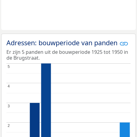
Adressen: bouwperiode van panden
Er zijn 5 panden uit de bouwperiode 1925 tot 1950 in
de Brugstraat.
5
5
4
4
3
3
2
2