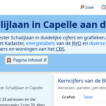
Zoek
jlaan in Capelle aan d
ter Schalijlaan in duidelijke cijfers en grafieke
et Kadaster,
energielabels
van de
RVO
en
diverse
ers en woningen van het
CBS
.
Pagina inhoud ⇵
Kerncijfers van de 
r Schalijlaan in Capelle
Adressen, panden, percel
Grafiek
Tabel
lt 33 adressen en die
ummerreeks 2 t/m 70. Weg