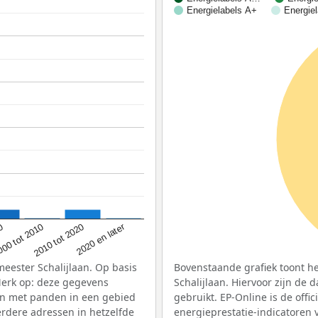
Energielabels A+
Energie
2020 en later
2010 tot 2020
00 tot 2010
00
eester Schalijlaan. Op basis
Bovenstaande grafiek toont he
Merk op: deze gegevens
Schalijlaan. Hiervoor zijn de
en met panden in een gebied
gebruikt. EP-Online is de offi
erdere adressen in hetzelfde
energieprestatie-indicatoren