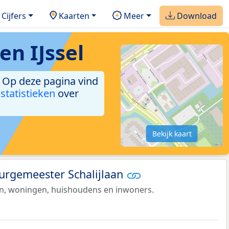
Cijfers
Kaarten
Meer
Download
en IJssel
n. Op deze pagina vind
 statistieken
over
Bekijk kaart
Burgemeester Schalijlaan
en, woningen, huishoudens en inwoners.