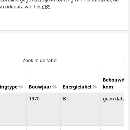
stcodedata van het
CBS
.
Zoek in de tabel:
Bebouwde
ingtype
Bouwjaar
Energielabel
kom
ingtype
Bouwjaar
Energielabel
Bebouwde
1970
B
geen data
kom