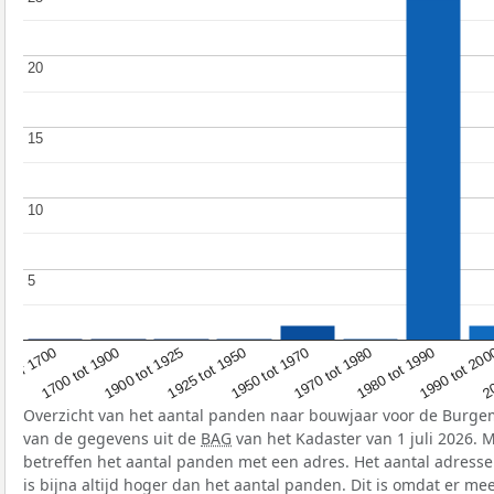
20
20
15
15
10
10
5
5
1700 tot 1900
1980 tot 1990
1925 tot 1950
Voor 1700
20
1970 tot 1980
1900 tot 1925
1990 tot 20
1950 tot 1970
Overzicht van het aantal panden naar bouwjaar voor de Burgem
van de gegevens uit de
BAG
van het Kadaster van 1 juli 2026. 
betreffen het aantal panden met een adres. Het aantal adress
is bijna altijd hoger dan het aantal panden. Dit is omdat er me