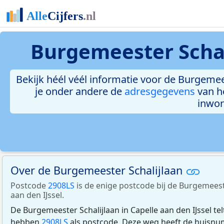
Burgemeester Schali
Bekijk héél véél informatie voor de Burgemees
je onder andere de
adresgegevens
van h
inwon
Over de Burgemeester Schalijlaan
Postcode
2908LS
is de enige postcode bij de Burgemeeste
aan den IJssel.
De Burgemeester Schalijlaan in Capelle aan den IJssel te
hebben
2908LS
als postcode. Deze weg heeft de huisn