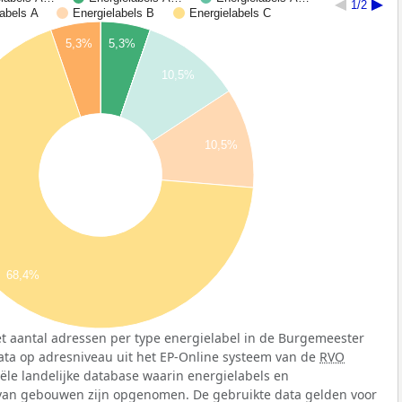
1/2
labels A
Energielabels B
Energielabels C
5,3%
5,3%
10,5%
10,5%
68,4%
t aantal adressen per type energielabel in de Burgemeester
 data op adresniveau uit het EP-Online systeem van de
RVO
ciële landelijke database waarin energielabels en
 van gebouwen zijn opgenomen. De gebruikte data gelden voor