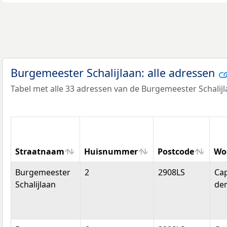
Burgemeester Schalijlaan: alle adressen
Tabel met alle 33 adressen van de Burgemeester Schalijl
Straatnaam
Huisnummer
Postcode
Wo
Straatnaam
Huisnummer
Postcode
Wo
Burgemeester
2
2908LS
Cap
Schalijlaan
den