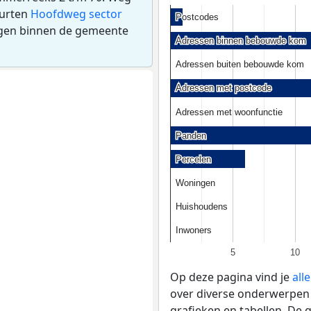
uurten
Hoofdweg sector
Postcodes
Postcodes
ggen binnen de gemeente
Adressen binnen bebouwde kom
Adressen binnen bebouwde kom
Adressen buiten bebouwde kom
Adressen buiten bebouwde kom
Adressen met postcode
Adressen met postcode
Adressen met woonfunctie
Adressen met woonfunctie
Panden
Panden
Percelen
Percelen
Woningen
Woningen
Huishoudens
Huishoudens
Inwoners
Inwoners
5
10
Op deze pagina vind je
all
over diverse onderwerpen 
grafieken en tabellen. De 