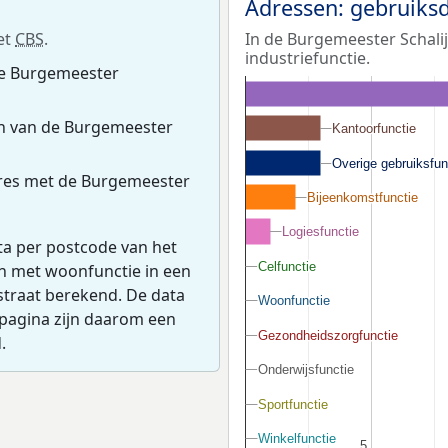
Adressen: gebruiks
et
CBS
.
In de Burgemeester Schalij
industriefunctie.
de Burgemeester
n van de Burgemeester
Kantoorfunctie
Kantoorfunctie
Overige gebruiksfun
Overige gebruiksfun
res met de Burgemeester
Bijeenkomstfunctie
Bijeenkomstfunctie
Logiesfunctie
Logiesfunctie
ta per postcode van het
Celfunctie
Celfunctie
en met woonfunctie in een
straat berekend. De data
Woonfunctie
Woonfunctie
pagina zijn daarom een
Gezondheidszorgfunctie
Gezondheidszorgfunctie
.
Onderwijsfunctie
Onderwijsfunctie
Sportfunctie
Sportfunctie
Winkelfunctie
Winkelfunctie
5
5