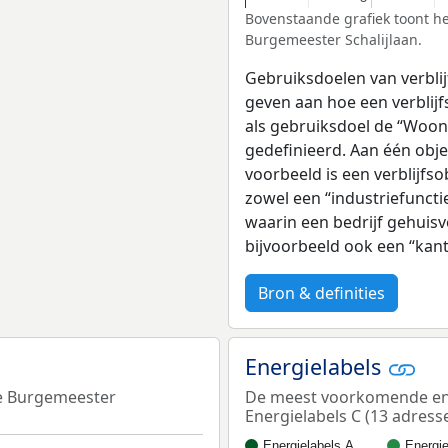
Bovenstaande grafiek toont he
Burgemeester Schalijlaan.
Gebruiksdoelen van verblij
geven aan hoe een verblijf
als gebruiksdoel de “Woonf
gedefinieerd. Aan één obj
voorbeeld is een verblijfso
zowel een “industriefuncti
waarin een bedrijf gehuisv
bijvoorbeeld ook een “kan
Bron & definities
Energielabels
de Burgemeester
De meest voorkomende ener
Energielabels C (13 adresse
Energielabels A…
Energi