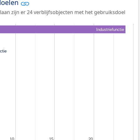
doelen
laan zijn er 24 verblijfsobjecten met het gebruiksdoel
Industriefunctie
ctie
ctie
10
10
15
15
20
20