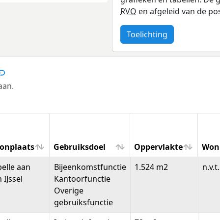
RVO
en afgeleid van de po
Toelichting
aan.
onplaats
Gebruiksdoel
Oppervlakte
Won
onplaats
Gebruiksdoel
Oppervlakte
Won
elle aan
Bijeenkomstfunctie
1.524 m2
n.v.t.
 IJssel
Kantoorfunctie
Overige
gebruiksfunctie