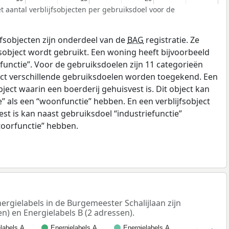
t aantal verblijfsobjecten per gebruiksdoel voor de
fsobjecten zijn onderdeel van de
BAG
registratie. Ze
sobject wordt gebruikt. Een woning heeft bijvoorbeeld
unctie”. Voor de gebruiksdoelen zijn 11 categorieën
ect verschillende gebruiksdoelen worden toegekend. Een
bject waarin een boerderij gehuisvest is. Dit object kan
e” als een “woonfunctie” hebben. En een verblijfsobject
est is kan naast gebruiksdoel “industriefunctie”
toorfunctie” hebben.
gielabels in de Burgemeester Schalijlaan zijn
n) en Energielabels B (2 adressen).
elabels A…
Energielabels A…
Energielabels A…