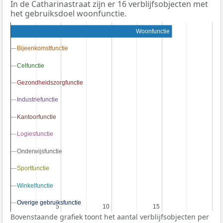
In de Catharinastraat zijn er 16 verblijfsobjecten met
het gebruiksdoel woonfunctie.
Woonfunctie
Bijeenkomstfunctie
Bijeenkomstfunctie
Celfunctie
Celfunctie
Gezondheidszorgfunctie
Gezondheidszorgfunctie
Industriefunctie
Industriefunctie
Kantoorfunctie
Kantoorfunctie
Logiesfunctie
Logiesfunctie
Onderwijsfunctie
Onderwijsfunctie
Sportfunctie
Sportfunctie
Winkelfunctie
Winkelfunctie
Overige gebruiksfunctie
Overige gebruiksfunctie
5
5
10
10
15
15
Bovenstaande grafiek toont het aantal verblijfsobjecten per