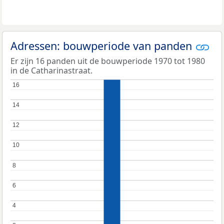
Adressen: bouwperiode van panden
Er zijn 16 panden uit de bouwperiode 1970 tot 1980
in de Catharinastraat.
16
16
14
14
12
12
10
10
8
8
6
6
4
4