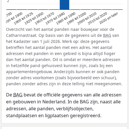
2
2
1950 tot 1970
1990 tot 2000
1900 tot 1925
2020 en later
1970 tot 1980
oor 1700
2000 tot 2010
1925 tot 1950
1980 tot 1990
1700 tot 1900
2010 tot 2020
Overzicht van het aantal panden naar bouwjaar voor de
Catharinastraat. Op basis van de gegevens uit de
BAG
van
het Kadaster van 1 juli 2026. Merk op: deze gegevens
betreffen het aantal panden met een adres. Het aantal
adressen met panden in een gebied is bijna altijd hoger
dan het aantal panden. Dit is omdat er meerdere adressen
in hetzelfde pand gehuisvest kunnen zijn, zoals bij een
appartementengebouw. Anderzijds kunnen er ook panden
zonder adres voorkomen (zoals bijvoorbeeld een schuur),
panden zonder adres zijn in deze telling niet meegenomen.
De
BAG
bevat de officiële gegevens van alle adressen
en gebouwen in Nederland. In de BAG zijn, naast alle
adressen, alle panden, verblijfsobjecten,
standplaatsen en ligplaatsen geregistreerd.