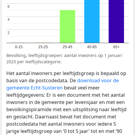
6
6
4
4
2
2
0-15
15-25
25-45
45-65
65+
Bevolking, leeftijdsgroepen: aantal inwoners op 1 januari
2025 per leeftijdscategorie.
Het aantal inwoners per leeftijdsgroep is bepaald op
basis van de postcodedata. De
download voor de
gemeente Echt-Susteren
bevat veel meer
leeftijdgegevens: Er is een document met het aantal
inwoners in de gemeente per levensjaar en met een
bevolkingspiramide met een uitsplitsing naar leeftijd
en geslacht. Daarnaast bevat het document met
postcodedata het aantal inwoners voor iedere 5
jarige leeftijdsgroep van ‘0 tot 5 jaar’ tot en met ‘90