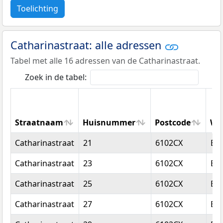
Toelichting
Catharinastraat: alle adressen
Tabel met alle 16 adressen van de Catharinastraat.
Zoek in de tabel:
Straatnaam
Huisnummer
Postcode
Wo
Straatnaam
Huisnummer
Postcode
Wo
Catharinastraat
21
6102CX
Ech
Catharinastraat
23
6102CX
Ech
Catharinastraat
25
6102CX
Ech
Catharinastraat
27
6102CX
Ech