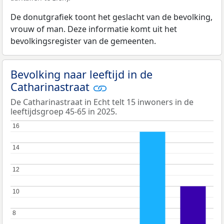
De donutgrafiek toont het geslacht van de bevolking,
vrouw of man. Deze informatie komt uit het
bevolkingsregister van de gemeenten.
Bevolking naar leeftijd in de
Catharinastraat
De Catharinastraat in Echt telt 15 inwoners in de
leeftijdsgroep 45-65 in 2025.
16
16
14
14
12
12
10
10
8
8