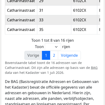
Catharinastraat
29
6102CX
Ech
Catharinastraat
31
6102CX
Ech
Catharinastraat
33
6102CX
Ech
Catharinastraat
35
6102CX
Ech
Toon 1 tot 8 van 16 rijen
Toon
rijen
Vorige
1
2
Volgende
Bovenstaande tabel toont de 16 adressen van de
Catharinastraat. Dit zijn alle adressen op basis van de
BAG
data van het Kadaster van 1 juli 2026.
De BAG (Basisregistratie Adressen en Gebouwen van
het Kadaster) bevat de officiële gegevens van alle
adressen en gebouwen in Nederland. Hierin zijn,
naast alle adressen, alle panden, verblijfsobjecten,
standplaatsen en ligplaatsen geregistreerd. Per