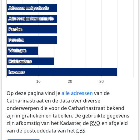
Adressen met postcode
Adressen met postcode
Adressen met woonfunctie
Adressen met woonfunctie
Panden
Panden
Percelen
Percelen
Woningen
Woningen
Huishoudens
Huishoudens
Inwoners
Inwoners
10
20
30
Op deze pagina vind je
alle adressen
van de
Catharinastraat en de data over diverse
onderwerpen die voor de Catharinastraat bekend
zijn in grafieken en tabellen. De gebruikte gegevens
zijn afkomstig van het Kadaster, de
RVO
en afgeleid
van de postcodedata van het
CBS
.