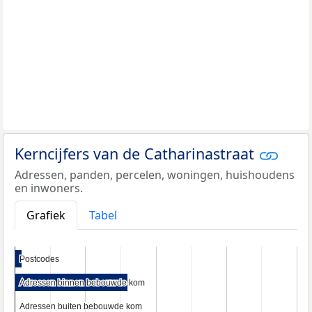
Kerncijfers van de Catharinastraat
Adressen, panden, percelen, woningen, huishoudens
en inwoners.
Grafiek
Tabel
Postcodes
Postcodes
Adressen binnen bebouwde kom
Adressen binnen bebouwde kom
Adressen buiten bebouwde kom
Adressen buiten bebouwde kom