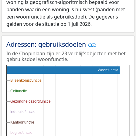
woning is geografisch-algoritmisch bepaald voor
panden waarin een woning is huisvest (panden met
een woonfunctie als gebruiksdoel). De gegevens
gelden voor de situatie op 1 juli 2026.
Adressen: gebruiksdoelen
In de Chopinlaan zijn er 23 verblijfsobjecten met het
gebruiksdoel woonfunctie.
Woonfunctie
Bijeenkomstfunctie
Bijeenkomstfunctie
Celfunctie
Celfunctie
Gezondheidszorgfunctie
Gezondheidszorgfunctie
Industriefunctie
Industriefunctie
Kantoorfunctie
Kantoorfunctie
Logiesfunctie
Logiesfunctie