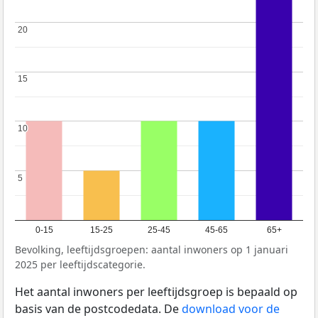
20
20
15
15
10
10
5
5
0-15
15-25
25-45
45-65
65+
Bevolking, leeftijdsgroepen: aantal inwoners op 1 januari
2025 per leeftijdscategorie.
Het aantal inwoners per leeftijdsgroep is bepaald op
basis van de postcodedata. De
download voor de