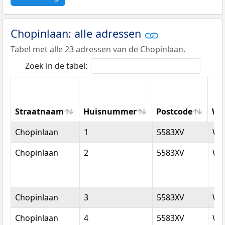
Chopinlaan: alle adressen
Tabel met alle 23 adressen van de Chopinlaan.
Zoek in de tabel:
Straatnaam
Huisnummer
Postcode
Wo
Straatnaam
Huisnummer
Postcode
Wo
Chopinlaan
1
5583XV
Wa
Chopinlaan
2
5583XV
Wa
Chopinlaan
3
5583XV
Wa
Chopinlaan
4
5583XV
Wa