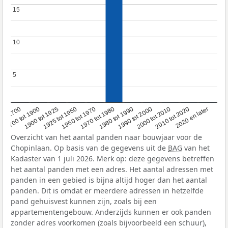
15
15
10
10
5
5
1950 tot 1970
1990 tot 2000
1900 tot 1925
2020 en later
1970 tot 1980
oor 1700
2000 tot 2010
1925 tot 1950
1980 tot 1990
1700 tot 1900
2010 tot 2020
Overzicht van het aantal panden naar bouwjaar voor de
Chopinlaan. Op basis van de gegevens uit de
BAG
van het
Kadaster van 1 juli 2026. Merk op: deze gegevens betreffen
het aantal panden met een adres. Het aantal adressen met
panden in een gebied is bijna altijd hoger dan het aantal
panden. Dit is omdat er meerdere adressen in hetzelfde
pand gehuisvest kunnen zijn, zoals bij een
appartementengebouw. Anderzijds kunnen er ook panden
zonder adres voorkomen (zoals bijvoorbeeld een schuur),