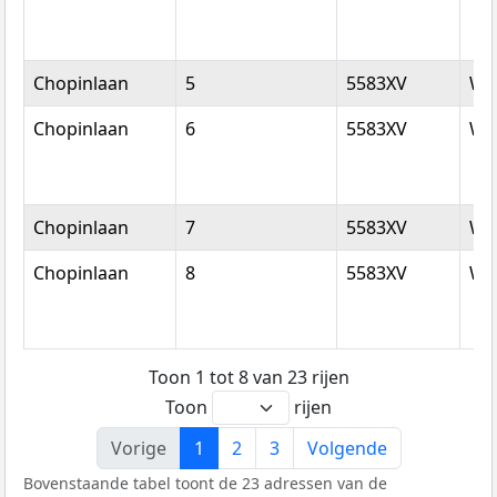
Chopinlaan
5
5583XV
Wa
Chopinlaan
6
5583XV
Wa
Chopinlaan
7
5583XV
Wa
Chopinlaan
8
5583XV
Wa
Toon 1 tot 8 van 23 rijen
Toon
rijen
Vorige
1
2
3
Volgende
Bovenstaande tabel toont de 23 adressen van de