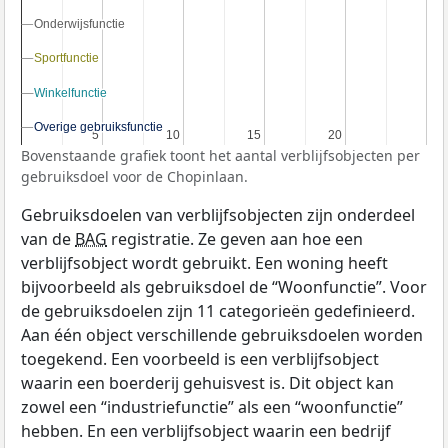
Onderwijsfunctie
Onderwijsfunctie
Sportfunctie
Sportfunctie
Winkelfunctie
Winkelfunctie
Overige gebruiksfunctie
Overige gebruiksfunctie
5
5
10
10
15
15
20
20
Bovenstaande grafiek toont het aantal verblijfsobjecten per
gebruiksdoel voor de Chopinlaan.
Gebruiksdoelen van verblijfsobjecten zijn onderdeel
van de
BAG
registratie. Ze geven aan hoe een
verblijfsobject wordt gebruikt. Een woning heeft
bijvoorbeeld als gebruiksdoel de “Woonfunctie”. Voor
de gebruiksdoelen zijn 11 categorieën gedefinieerd.
Aan één object verschillende gebruiksdoelen worden
toegekend. Een voorbeeld is een verblijfsobject
waarin een boerderij gehuisvest is. Dit object kan
zowel een “industriefunctie” als een “woonfunctie”
hebben. En een verblijfsobject waarin een bedrijf