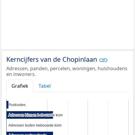
Kerncijfers van de Chopinlaan
Adressen, panden, percelen, woningen, huishoudens
en inwoners.
Grafiek
Tabel
Postcodes
Postcodes
Adressen binnen bebouwde kom
Adressen binnen bebouwde kom
Adressen buiten bebouwde kom
Adressen buiten bebouwde kom