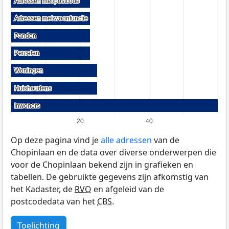
Adressen met postcode
Adressen met postcode
Adressen met woonfunctie
Adressen met woonfunctie
Panden
Panden
Percelen
Percelen
Woningen
Woningen
Huishoudens
Huishoudens
Inwoners
Inwoners
20
40
Op deze pagina vind je
alle adressen
van de
Chopinlaan en de data over diverse onderwerpen die
voor de Chopinlaan bekend zijn in grafieken en
tabellen. De gebruikte gegevens zijn afkomstig van
het Kadaster, de
RVO
en afgeleid van de
postcodedata van het
CBS
.
Toelichting