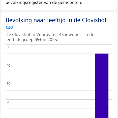
bevolkingsregister van de gemeenten.
Bevolking naar leeftijd in de Clovishof
De Clovishof in Venray telt 45 inwoners in de
leeftijdsgroep 65+ in 2025.
50
50
40
40
30
30
20
20