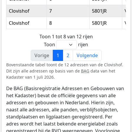
Clovishof
7
5801JR
Ve
Clovishof
8
5801JR
Ve
Toon 1 tot 8 van 12 rijen
Toon
rijen
Vorige
1
2
Volgende
Bovenstaande tabel toont de 12 adressen van de Clovishof.
Dit zijn alle adressen op basis van de
BAG
data van het
Kadaster van 1 juli 2026.
De BAG (Basisregistratie Adressen en Gebouwen van
het Kadaster) bevat de officiële gegevens van alle
adressen en gebouwen in Nederland. Hierin zijn,
naast alle adressen, alle panden, verblijfsobjecten,
standplaatsen en ligplaatsen geregistreerd. Per
adres wordt het laatst bekende energielabel zoals
geregistreerd bij de
RVO
weergegeven. Voorlopige