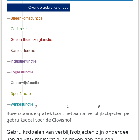
Overige gebruiksfunctie
Bijeenkomstfunctie
Bijeenkomstfunctie
Celfunctie
Celfunctie
Gezondheidszorgfunctie
Gezondheidszorgfunctie
Kantoorfunctie
Kantoorfunctie
Industriefunctie
Industriefunctie
Logiesfunctie
Logiesfunctie
Onderwijsfunctie
Onderwijsfunctie
Sportfunctie
Sportfunctie
Winkelfunctie
Winkelfunctie
2
2
4
4
6
6
Bovenstaande grafiek toont het aantal verblijfsobjecten per
gebruiksdoel voor de Clovishof.
Gebruiksdoelen van verblijfsobjecten zijn onderdeel
van de
BAG
registratie. Ze geven aan hoe een