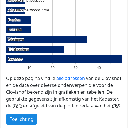
Adressen met postcode
Adressen met postcode
Adressen met woonfunctie
Adressen met woonfunctie
Panden
Panden
Percelen
Percelen
Woningen
Woningen
Huishoudens
Huishoudens
Inwoners
Inwoners
10
20
30
40
Op deze pagina vind je
alle adressen
van de Clovishof
en de data over diverse onderwerpen die voor de
Clovishof bekend zijn in grafieken en tabellen. De
gebruikte gegevens zijn afkomstig van het Kadaster,
de
RVO
en afgeleid van de postcodedata van het
CBS
.
Toelichting