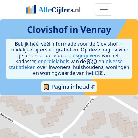
Clovishof in Venray
Bekijk héél véél informatie voor de Clovishof in
duidelijke cijfers en grafieken. Op deze pagina vind
je onder andere de
adresgegevens
van het
Kadaster,
energielabels
van de
RVO
en
diverse
statistieken
over inwoners, huishoudens, woningen
en woningwaarde van het
CBS
.
Pagina inhoud ⇵