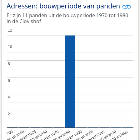
Adressen: bouwperiode van panden
Er zijn 11 panden uit de bouwperiode 1970 tot 1980
in de Clovishof.
12
12
10
10
8
8
6
6
4
4
2
2
1950 tot 1970
1990 tot 2000
1900 tot 1925
2020 en later
1970 tot 1980
oor 1700
2000 tot 2010
1925 tot 1950
1980 tot 1990
1700 tot 1900
2010 tot 2020