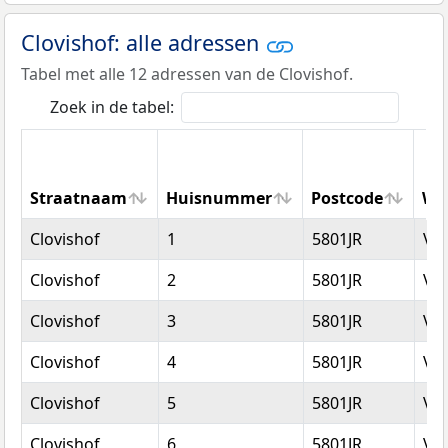
Clovishof: alle adressen
Tabel met alle 12 adressen van de Clovishof.
Zoek in de tabel:
Straatnaam
Huisnummer
Postcode
Wo
Straatnaam
Huisnummer
Postcode
Wo
Clovishof
1
5801JR
Ve
Clovishof
2
5801JR
Ve
Clovishof
3
5801JR
Ve
Clovishof
4
5801JR
Ve
Clovishof
5
5801JR
Ve
Clovishof
6
5801JR
Ve