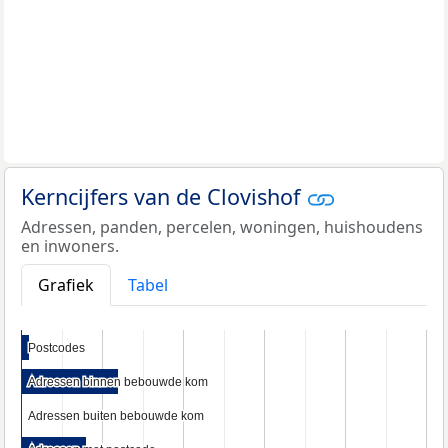
Kerncijfers van de Clovishof
Adressen, panden, percelen, woningen, huishoudens
en inwoners.
Grafiek
Tabel
Postcodes
Postcodes
Adressen binnen bebouwde kom
Adressen binnen bebouwde kom
Adressen buiten bebouwde kom
Adressen buiten bebouwde kom