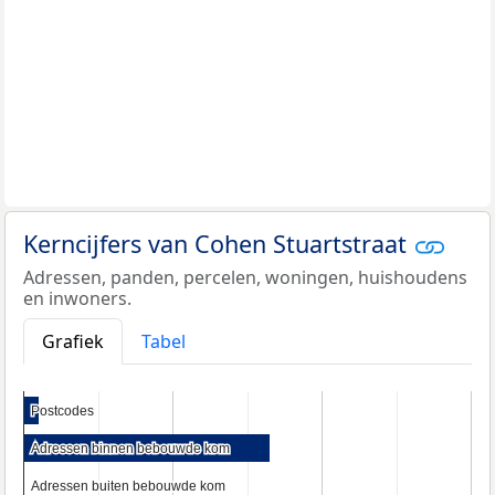
Kerncijfers van Cohen Stuartstraat
Adressen, panden, percelen, woningen, huishoudens
en inwoners.
Grafiek
Tabel
Postcodes
Postcodes
Adressen binnen bebouwde kom
Adressen binnen bebouwde kom
Adressen buiten bebouwde kom
Adressen buiten bebouwde kom