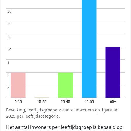
18
18
15
15
13
13
10
10
8
8
5
5
3
3
0-15
15-25
25-45
45-65
65+
Bevolking, leeftijdsgroepen: aantal inwoners op 1 januari
2025 per leeftijdscategorie.
Het aantal inwoners per leeftijdsgroep is bepaald op