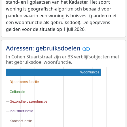
stand- en ligplaatsen van het Kadaster. Het soort
woning is geografisch-algoritmisch bepaald voor
panden waarin een woning is huisvest (panden met
een woonfunctie als gebruiksdoel). De gegevens
gelden voor de situatie op 1 juli 2026.
Adressen: gebruiksdoelen
In Cohen Stuartstraat zijn er 33 verblijfsobjecten met
het gebruiksdoel woonfunctie.
Woonfunctie
Bijeenkomstfunctie
Bijeenkomstfunctie
Celfunctie
Celfunctie
Gezondheidszorgfunctie
Gezondheidszorgfunctie
Industriefunctie
Industriefunctie
Kantoorfunctie
Kantoorfunctie