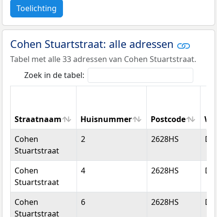
Toelichting
Cohen Stuartstraat: alle adressen
Tabel met alle 33 adressen van Cohen Stuartstraat.
Zoek in de tabel:
Straatnaam
Huisnummer
Postcode
Wo
Straatnaam
Huisnummer
Postcode
Wo
Cohen
2
2628HS
Del
Stuartstraat
Cohen
4
2628HS
Del
Stuartstraat
Cohen
6
2628HS
Del
Stuartstraat