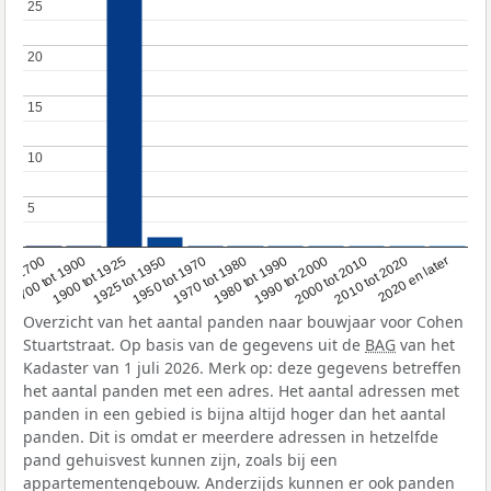
25
25
20
20
15
15
10
10
5
5
1950 tot 1970
1990 tot 2000
1900 tot 1925
2020 en later
1970 tot 1980
oor 1700
2000 tot 2010
1925 tot 1950
1980 tot 1990
1700 tot 1900
2010 tot 2020
Overzicht van het aantal panden naar bouwjaar voor Cohen
Stuartstraat. Op basis van de gegevens uit de
BAG
van het
Kadaster van 1 juli 2026. Merk op: deze gegevens betreffen
het aantal panden met een adres. Het aantal adressen met
panden in een gebied is bijna altijd hoger dan het aantal
panden. Dit is omdat er meerdere adressen in hetzelfde
pand gehuisvest kunnen zijn, zoals bij een
appartementengebouw. Anderzijds kunnen er ook panden