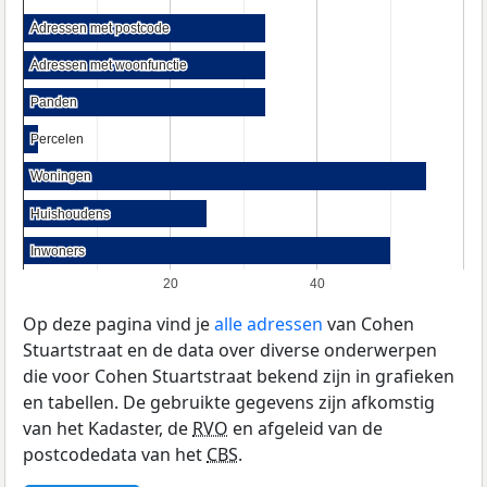
Adressen met postcode
Adressen met postcode
Adressen met woonfunctie
Adressen met woonfunctie
Panden
Panden
Percelen
Percelen
Woningen
Woningen
Huishoudens
Huishoudens
Inwoners
Inwoners
20
40
Op deze pagina vind je
alle adressen
van Cohen
Stuartstraat en de data over diverse onderwerpen
die voor Cohen Stuartstraat bekend zijn in grafieken
en tabellen. De gebruikte gegevens zijn afkomstig
van het Kadaster, de
RVO
en afgeleid van de
postcodedata van het
CBS
.