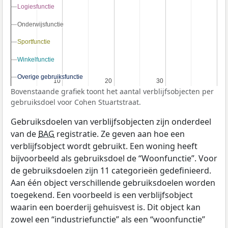
Logiesfunctie
Logiesfunctie
Onderwijsfunctie
Onderwijsfunctie
Sportfunctie
Sportfunctie
Winkelfunctie
Winkelfunctie
Overige gebruiksfunctie
Overige gebruiksfunctie
10
10
20
20
30
30
Bovenstaande grafiek toont het aantal verblijfsobjecten per
gebruiksdoel voor Cohen Stuartstraat.
Gebruiksdoelen van verblijfsobjecten zijn onderdeel
van de
BAG
registratie. Ze geven aan hoe een
verblijfsobject wordt gebruikt. Een woning heeft
bijvoorbeeld als gebruiksdoel de “Woonfunctie”. Voor
de gebruiksdoelen zijn 11 categorieën gedefinieerd.
Aan één object verschillende gebruiksdoelen worden
toegekend. Een voorbeeld is een verblijfsobject
waarin een boerderij gehuisvest is. Dit object kan
zowel een “industriefunctie” als een “woonfunctie”