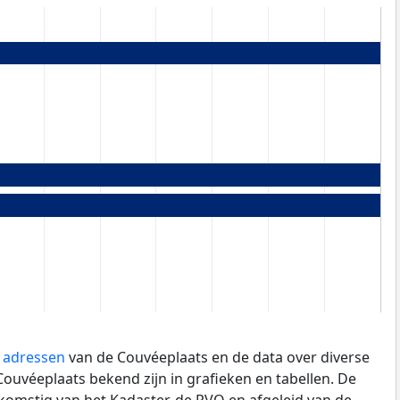
e adressen
van de Couvéeplaats en de data over diverse
ouvéeplaats bekend zijn in grafieken en tabellen. De
fkomstig van het Kadaster, de
RVO
en afgeleid van de