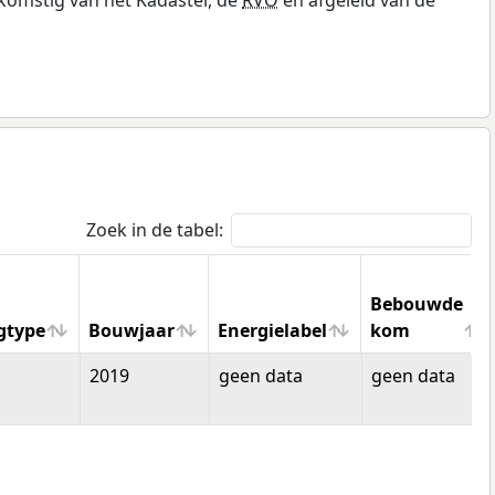
Zoek in de tabel:
Bebouwde
gtype
Bouwjaar
Energielabel
kom
gtype
Bouwjaar
Energielabel
Bebouwde
2019
geen data
geen data
kom