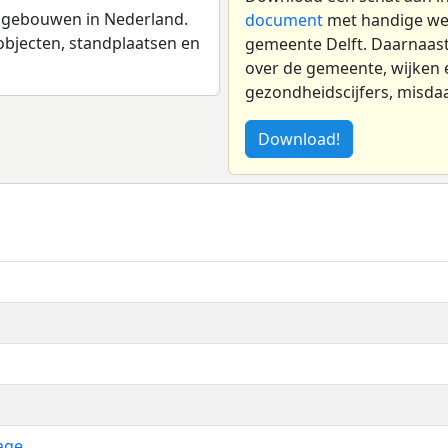
n gebouwen in Nederland.
document
met handige wer
fsobjecten, standplaatsen en
gemeente Delft. Daarnaas
over de gemeente, wijken e
gezondheidscijfers, misdaa
Download!
age