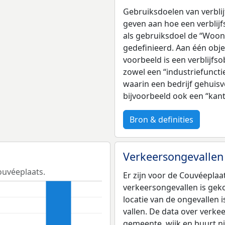
Gebruiksdoelen van verblij
geven aan hoe een verblijf
als gebruiksdoel de “Woonf
gedefinieerd. Aan één obj
voorbeeld is een verblijfso
zowel een “industriefuncti
waarin een bedrijf gehuisv
bijvoorbeeld ook een “kan
Bron & definities
Verkeersongevallen
ouvéeplaats.
Er zijn voor de Couvéeplaa
verkeersongevallen is gek
locatie van de ongevallen 
vallen. De data over verke
gemeente, wijk en buurt ni