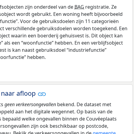
fsobjecten zijn onderdeel van de
BAG
registratie. Ze
sobject wordt gebruikt. Een woning heeft bijvoorbeeld
unctie”. Voor de gebruiksdoelen zijn 11 categorieën
ect verschillende gebruiksdoelen worden toegekend. Een
bject waarin een boerderij gehuisvest is. Dit object kan
e” als een “woonfunctie” hebben. En een verblijfsobject
est is kan naast gebruiksdoel “industriefunctie”
toorfunctie” hebben.
 naar afloop
ts
geen verkeersongevallen
bekend. De dataset met
oppeld aan het digitale wegennet. Op basis van de
is bepaald welke ongevallen binnen de Couvéeplaats
ersongevallen zijn ook beschikbaar op postcode,
veau. Bekijk de verkeersongevallen in de
gemeente