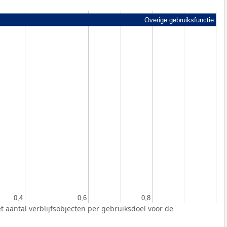
Overige gebruiksfunctie
0,4
0,4
0,6
0,6
0,8
0,8
t aantal verblijfsobjecten per gebruiksdoel voor de