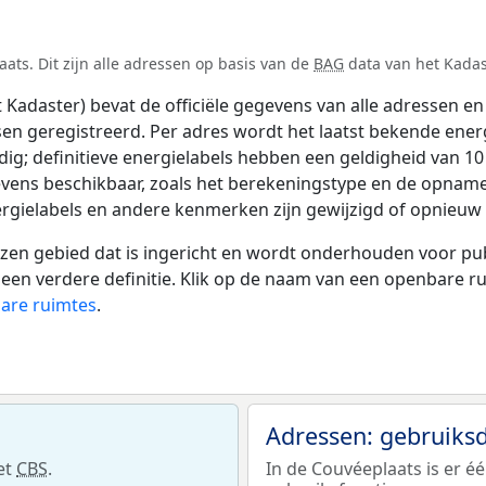
ts. Dit zijn alle adressen op basis van de
BAG
data van het Kadast
adaster) bevat de officiële gegevens van alle adressen en 
tsen geregistreerd. Per adres wordt het laatst bekende ener
ldig; definitieve energielabels hebben een geldigheid van 1
vens beschikbaar, zoals het berekeningstype en de opname
rgielabels en andere kenmerken zijn gewijzigd of opnieuw z
 gebied dat is ingericht en wordt onderhouden voor publie
or een verdere definitie. Klik op de naam van een openbare 
bare ruimtes
.
Adressen: gebruiks
et
CBS
.
In de Couvéeplaats is er é