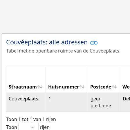
Couvéeplaats: alle adressen
Tabel met de openbare ruimte van de Couvéeplaats.
Straatnaam
Huisnummer
Postcode
Wo
Straatnaam
Huisnummer
Postcode
Wo
Couvéeplaats
1
geen
Del
postcode
Toon 1 tot 1 van 1 rijen
Toon
rijen