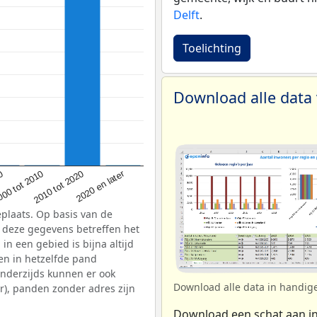
Delft
.
Toelichting
Download alle data
2020 en later
2010 tot 2020
00 tot 2010
00
plaats. Op basis van de
: deze gegevens betreffen het
n een gebied is bijna altijd
en in hetzelfde pand
nderzijds kunnen er ook
Download alle data in handig
), panden zonder adres zijn
Download een schat aan i