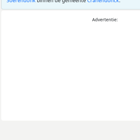
Soerendonk
binnen de gemeente
Cranendonck
.
Advertentie: