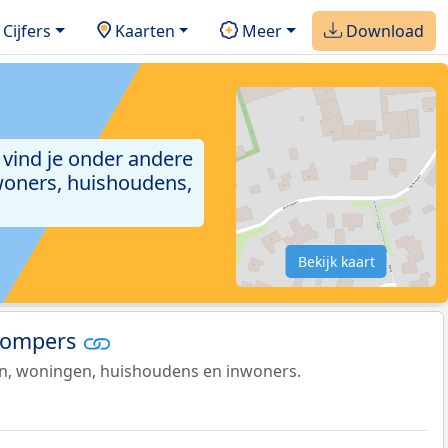
Cijfers
Kaarten
Meer
Download
 vind je onder andere
woners, huishoudens,
Bekijk kaart
 Pompers
en, woningen, huishoudens en inwoners.