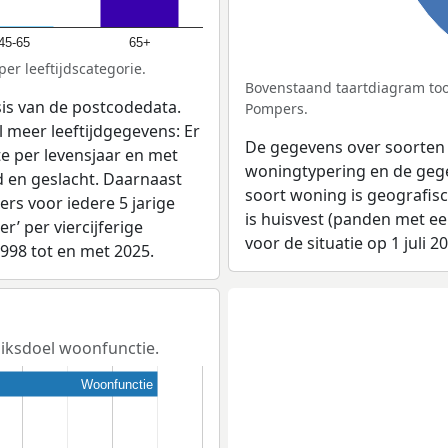
45-65
65+
er leeftijdscategorie.
Bovenstaand taartdiagram too
sis van de postcodedata.
Pompers.
 meer leeftijdgegevens: Er
De gegevens over soorten
e per levensjaar en met
woningtypering en de gegev
d en geslacht. Daarnaast
soort woning is geografis
rs voor iedere 5 jarige
is huisvest (panden met e
er’ per viercijferige
voor de situatie op 1 juli 2
1998 tot en met 2025.
uiksdoel woonfunctie.
Woonfunctie