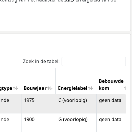
Zoek in de tabel:
Bebouwde
gtype
Bouwjaar
Energielabel
kom
gtype
Bouwjaar
Energielabel
Bebouwde
ande
1975
C (voorlopig)
geen data
kom
g
ande
1900
G (voorlopig)
geen data
g