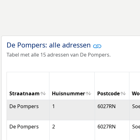
De Pompers: alle adressen
Tabel met alle 15 adressen van De Pompers.
Straatnaam
Huisnummer
Postcode
Wo
Straatnaam
Huisnummer
Postcode
Wo
De Pompers
1
6027RN
So
De Pompers
2
6027RN
So