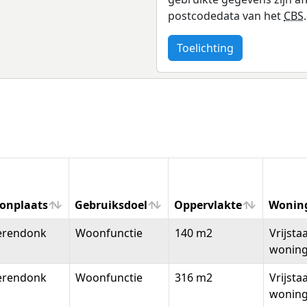
postcodedata van het
CBS
.
Toelichting
onplaats
Gebruiksdoel
Oppervlakte
Wonin
onplaats
Gebruiksdoel
Oppervlakte
Wonin
erendonk
Woonfunctie
140 m2
Vrijsta
wonin
erendonk
Woonfunctie
316 m2
Vrijsta
wonin