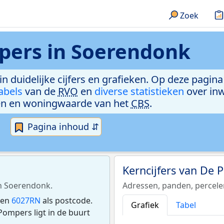
Zoek
pers in Soerendonk
n duidelijke cijfers en grafieken. Op deze pagina
abels
van de
RVO
en
diverse statistieken
over in
n en woningwaarde van het
CBS
.
Pagina inhoud ⇵
Kerncijfers van De
in Soerendonk.
Adressen, panden, percel
ben
6027RN
als postcode.
Grafiek
Tabel
ompers ligt in de buurt