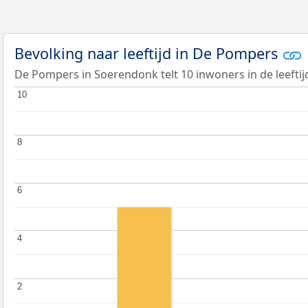
Bevolking naar leeftijd in De Pompers
De Pompers in Soerendonk telt 10 inwoners in de leeftij
10
10
8
8
6
6
4
4
2
2