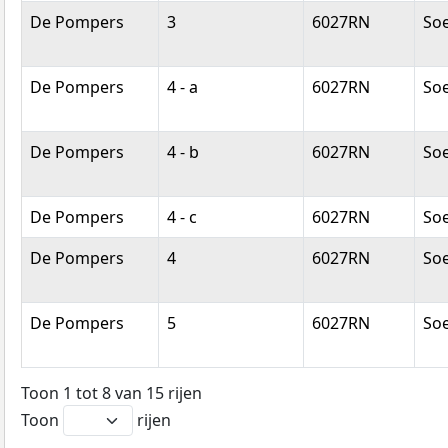
De Pompers
3
6027RN
So
De Pompers
4 - a
6027RN
So
De Pompers
4 - b
6027RN
So
De Pompers
4 - c
6027RN
So
De Pompers
4
6027RN
So
De Pompers
5
6027RN
So
Toon 1 tot 8 van 15 rijen
Toon
rijen