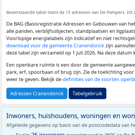
Bovenstaande tabel toont de 15 adressen van De Pompers. Dit z
De BAG (Basisregistratie Adressen en Gebouwen van het K
alle panden, verblijfsobjecten, standplaatsen en ligplaa
Voorlopige energielabels zijn indicatief en niet rechtsge
download voor de gemeente Cranendonck
zijn aanvull
deze tabel zijn verzameld op 1 juli 2026. Na deze datum
Een openbare ruimte is een door de gemeente aangewezen
park, erf, spoorbaan of brug zijn. Zie de toelichting vo
weer te geven. Bekijk de
definities van de soorten open
Adressen Cranendonck
Tabelgebruik
Inwoners, huishoudens, woningen en wo
Afgeleide gegevens op basis van de postcodedata van h
25 inwoners