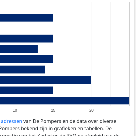
10
15
20
e adressen
van De Pompers en de data over diverse
ompers bekend zijn in grafieken en tabellen. De
fkomstig van het Kadaster, de
RVO
en afgeleid van de