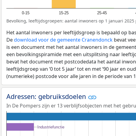
0-15
15-25
25-45
Bevolking, leeftijdsgroepen: aantal inwoners op 1 januari 2025 p
Het aantal inwoners per leeftijdsgroep is bepaald op ba
De
download voor de gemeente Cranendonck
bevat veel
is een document met het aantal inwoners in de gemeent
een bevolkingspiramide met een uitsplitsing naar leeftij
bevat het document met postcodedata het aantal inwone
leeftijdsgroep van ‘0 tot 5 jaar’ tot en met ‘90 jaar en oud
(numerieke) postcode voor alle jaren in de periode van 
Adressen: gebruiksdoelen
In De Pompers zijn er 13 verblijfsobjecten met het gebr
Industriefunctie
Industriefunctie