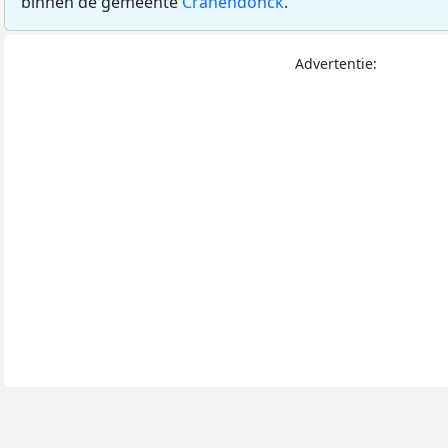
binnen de gemeente
Cranendonck
.
Advertentie: