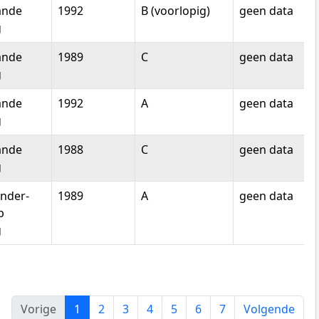
ande
1992
B (voorlopig)
geen data
g
ande
1989
C
geen data
g
ande
1992
A
geen data
g
ande
1988
C
geen data
g
nder-
1989
A
geen data
p
g
Vorige
1
2
3
4
5
6
7
Volgende