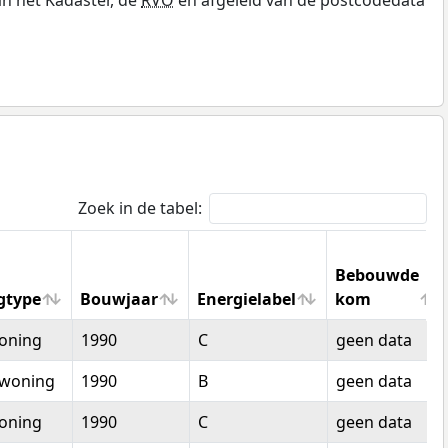
Zoek in de tabel:
Bebouwde
gtype
Bouwjaar
Energielabel
kom
gtype
Bouwjaar
Energielabel
Bebouwde
oning
1990
C
geen data
kom
woning
1990
B
geen data
oning
1990
C
geen data