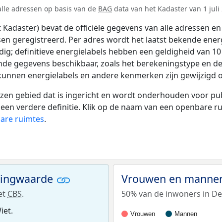
alle adressen op basis van de
BAG
data van het Kadaster van 1 juli
adaster) bevat de officiële gegevens van alle adressen en 
tsen geregistreerd. Per adres wordt het laatst bekende ener
ldig; definitieve energielabels hebben een geldigheid van 1
ende gegevens beschikbaar, zoals het berekeningstype en 
 kunnen energielabels en andere kenmerken zijn gewijzigd o
 gebied dat is ingericht en wordt onderhouden voor publie
or een verdere definitie. Klik op de naam van een openbare 
bare ruimtes
.
ningwaarde
Vrouwen en mannen
et
CBS
.
50% van de inwoners in De 
iet.
Vrouwen
Mannen