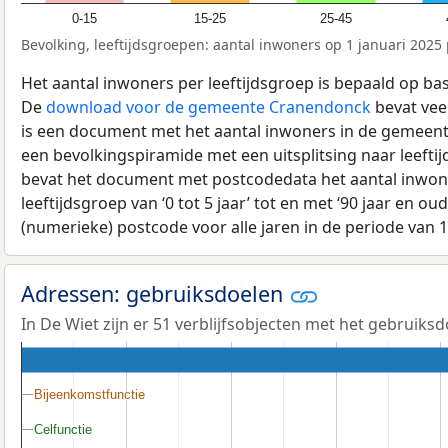
0-15
15-25
25-45
Bevolking, leeftijdsgroepen: aantal inwoners op 1 januari 2025 p
Het aantal inwoners per leeftijdsgroep is bepaald op ba
De
download voor de gemeente Cranendonck
bevat veel
is een document met het aantal inwoners in de gemeent
een bevolkingspiramide met een uitsplitsing naar leeftij
bevat het document met postcodedata het aantal inwone
leeftijdsgroep van ‘0 tot 5 jaar’ tot en met ‘90 jaar en oud
(numerieke) postcode voor alle jaren in de periode van 
Adressen: gebruiksdoelen
In De Wiet zijn er 51 verblijfsobjecten met het gebruiks
Bijeenkomstfunctie
Bijeenkomstfunctie
Celfunctie
Celfunctie