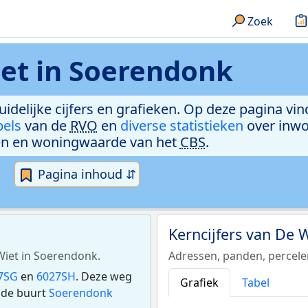
Zoek
et in Soerendonk
uidelijke cijfers en grafieken. Op deze pagina vi
bels
van de
RVO
en
diverse statistieken
over inwo
n en woningwaarde van het
CBS
.
Pagina inhoud ⇵
Kerncijfers van De 
 Wiet in Soerendonk.
Adressen, panden, percel
7SG
en
6027SH
. Deze weg
Grafiek
Tabel
 de buurt
Soerendonk