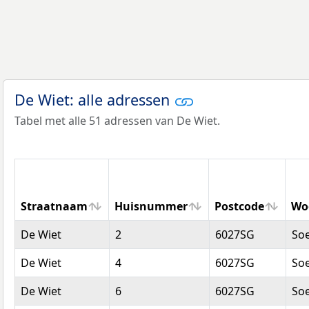
De Wiet: alle adressen
Tabel met alle 51 adressen van De Wiet.
Straatnaam
Huisnummer
Postcode
Wo
Straatnaam
Huisnummer
Postcode
Wo
De Wiet
2
6027SG
So
De Wiet
4
6027SG
So
De Wiet
6
6027SG
So