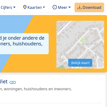
Cijfers
Kaarten
Meer
Download
nd je onder andere de
ners, huishoudens,
Bekijk kaart
Wiet
en, woningen, huishoudens en inwoners.