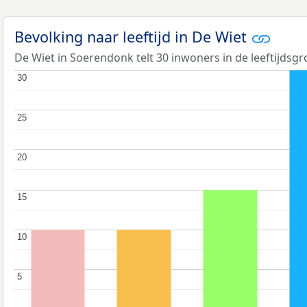
Bevolking naar leeftijd in De Wiet
De Wiet in Soerendonk telt 30 inwoners in de leeftijdsgr
30
30
25
25
20
20
15
15
10
10
5
5