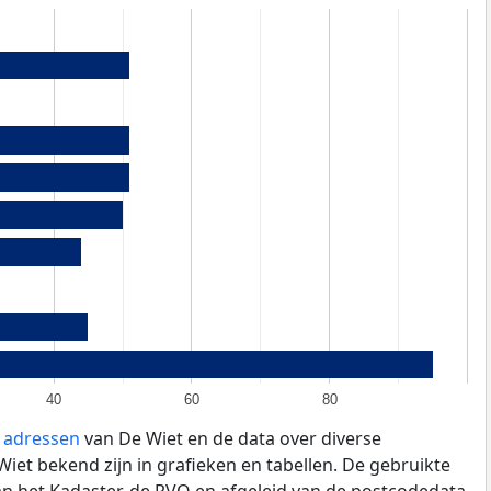
40
60
80
e adressen
van De Wiet en de data over diverse
et bekend zijn in grafieken en tabellen. De gebruikte
an het Kadaster, de
RVO
en afgeleid van de postcodedata