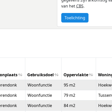
van het
CBS
.
Toelichting
onplaats
Gebruiksdoel
Oppervlakte
Wonin
onplaats
Gebruiksdoel
Oppervlakte
Wonin
erendonk
Woonfunctie
95 m2
Hoekw
erendonk
Woonfunctie
79 m2
Tussen
erendonk
Woonfunctie
84 m2
Hoekw