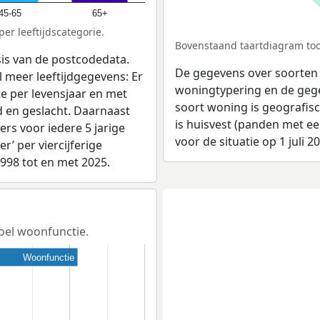
45-65
65+
er leeftijdscategorie.
Bovenstaand taartdiagram too
sis van de postcodedata.
De gegevens over soorten
 meer leeftijdgegevens: Er
woningtypering en de gegev
e per levensjaar en met
soort woning is geografis
d en geslacht. Daarnaast
is huisvest (panden met e
rs voor iedere 5 jarige
voor de situatie op 1 juli 2
er’ per viercijferige
1998 tot en met 2025.
doel woonfunctie.
Woonfunctie