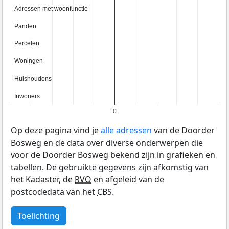
Adressen met woonfunctie
Adressen met woonfunctie
Panden
Panden
Percelen
Percelen
Woningen
Woningen
Huishoudens
Huishoudens
Inwoners
Inwoners
0
Op deze pagina vind je
alle adressen
van de Doorder
Bosweg en de data over diverse onderwerpen die
voor de Doorder Bosweg bekend zijn in grafieken en
tabellen. De gebruikte gegevens zijn afkomstig van
het Kadaster, de
RVO
en afgeleid van de
postcodedata van het
CBS
.
Toelichting