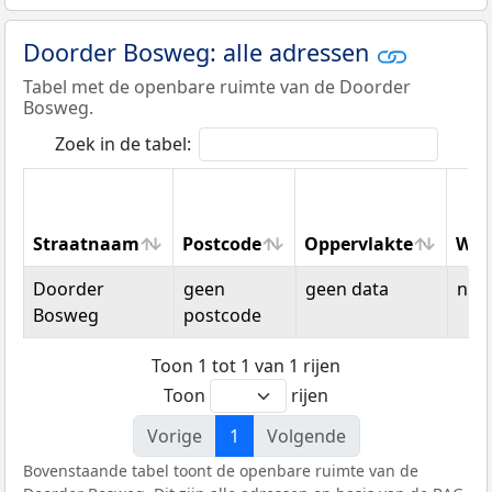
Doorder Bosweg: alle adressen
Tabel met de openbare ruimte van de Doorder
Bosweg.
Zoek in de tabel:
Straatnaam
Postcode
Oppervlakte
Won
Straatnaam
Postcode
Oppervlakte
Won
Doorder
geen
geen data
n.v.t
Bosweg
postcode
Toon 1 tot 1 van 1 rijen
Toon
rijen
Vorige
1
Volgende
Bovenstaande tabel toont de openbare ruimte van de