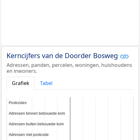
Kerncijfers van de Doorder Bosweg
Adressen, panden, percelen, woningen, huishoudens
en inwoners.
Grafiek
Tabel
Postcodes
Postcodes
Adressen binnen bebouwde kom
Adressen binnen bebouwde kom
Adressen buiten bebouwde kom
Adressen buiten bebouwde kom
Adressen met postcode
Adressen met postcode