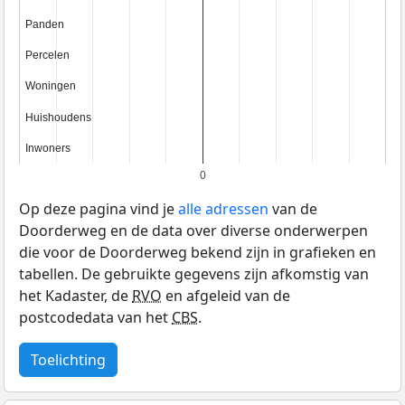
Panden
Panden
Percelen
Percelen
Woningen
Woningen
Huishoudens
Huishoudens
Inwoners
Inwoners
0
Op deze pagina vind je
alle adressen
van de
Doorderweg en de data over diverse onderwerpen
die voor de Doorderweg bekend zijn in grafieken en
tabellen. De gebruikte gegevens zijn afkomstig van
het Kadaster, de
RVO
en afgeleid van de
postcodedata van het
CBS
.
Toelichting