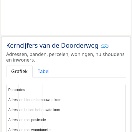
Kerncijfers van de Doorderweg
Adressen, panden, percelen, woningen, huishoudens
en inwoners.
Grafiek
Tabel
Postcodes
Postcodes
Adressen binnen bebouwde kom
Adressen binnen bebouwde kom
Adressen buiten bebouwde kom
Adressen buiten bebouwde kom
Adressen met postcode
Adressen met postcode
Adressen met woonfunctie
Adressen met woonfunctie