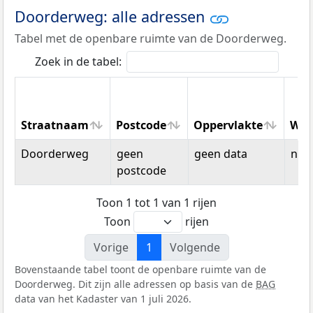
Doorderweg: alle adressen
Tabel met de openbare ruimte van de Doorderweg.
Zoek in de tabel:
Straatnaam
Postcode
Oppervlakte
Won
Straatnaam
Postcode
Oppervlakte
Won
Doorderweg
geen
geen data
n.v.t
postcode
Toon 1 tot 1 van 1 rijen
Toon
rijen
Vorige
1
Volgende
Bovenstaande tabel toont de openbare ruimte van de
Doorderweg. Dit zijn alle adressen op basis van de
BAG
data van het Kadaster van 1 juli 2026.