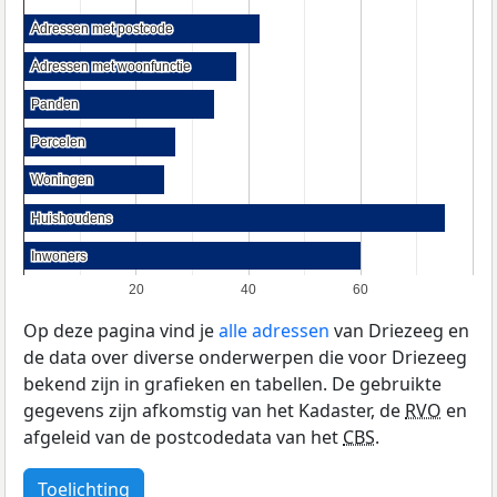
Adressen met postcode
Adressen met postcode
Adressen met woonfunctie
Adressen met woonfunctie
Panden
Panden
Percelen
Percelen
Woningen
Woningen
Huishoudens
Huishoudens
Inwoners
Inwoners
20
40
60
Op deze pagina vind je
alle adressen
van Driezeeg en
de data over diverse onderwerpen die voor Driezeeg
bekend zijn in grafieken en tabellen. De gebruikte
gegevens zijn afkomstig van het Kadaster, de
RVO
en
afgeleid van de postcodedata van het
CBS
.
Toelichting