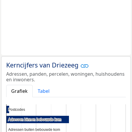
Kerncijfers van Driezeeg
Adressen, panden, percelen, woningen, huishoudens
en inwoners.
Grafiek
Tabel
Postcodes
Postcodes
Adressen binnen bebouwde kom
Adressen binnen bebouwde kom
Adressen buiten bebouwde kom
Adressen buiten bebouwde kom