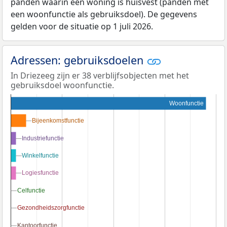
panden waarin een woning is huisvest (panden met
een woonfunctie als gebruiksdoel). De gegevens
gelden voor de situatie op 1 juli 2026.
Adressen: gebruiksdoelen
In Driezeeg zijn er 38 verblijfsobjecten met het
gebruiksdoel woonfunctie.
Woonfunctie
Bijeenkomstfunctie
Bijeenkomstfunctie
Industriefunctie
Industriefunctie
Winkelfunctie
Winkelfunctie
Logiesfunctie
Logiesfunctie
Celfunctie
Celfunctie
Gezondheidszorgfunctie
Gezondheidszorgfunctie
Kantoorfunctie
Kantoorfunctie