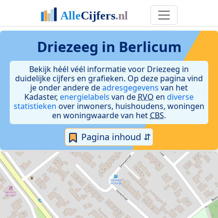
Driezeeg in Berlicum
Bekijk héél véél informatie voor Driezeeg in
duidelijke cijfers en grafieken. Op deze pagina vind
je onder andere de
adresgegevens
van het
Kadaster,
energielabels
van de
RVO
en
diverse
statistieken
over inwoners, huishoudens, woningen
en woningwaarde van het
CBS
.
Pagina inhoud ⇵