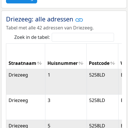
Driezeeg: alle adressen
Tabel met alle 42 adressen van Driezeeg.
Zoek in de tabel:
Straatnaam
Huisnummer
Postcode
Wo
Straatnaam
Huisnummer
Postcode
Wo
Driezeeg
1
5258LD
Be
Driezeeg
3
5258LD
Be
Driezeeg
5
5258LD
Be