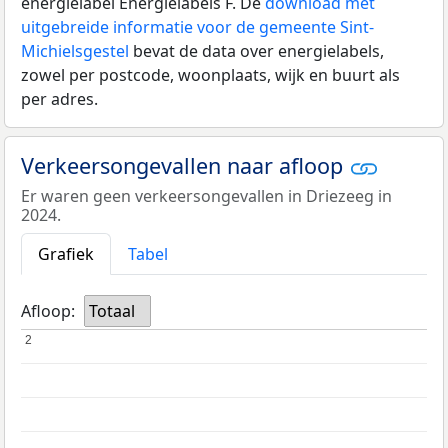
energielabel Energielabels F. De
download met
uitgebreide informatie voor de gemeente Sint-
Michielsgestel
bevat de data over energielabels,
zowel per postcode, woonplaats, wijk en buurt als
per adres.
Verkeersongevallen naar afloop
Er waren geen verkeersongevallen in Driezeeg in
2024.
Grafiek
Tabel
Afloop:
Totaal
2
2