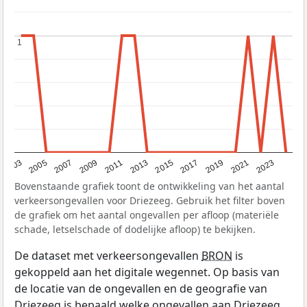
1
1
2017
2023
2007
2013
2019
2003
2009
2015
2021
2005
2011
Bovenstaande grafiek toont de ontwikkeling van het aantal
verkeersongevallen voor Driezeeg. Gebruik het filter boven
de grafiek om het aantal ongevallen per afloop (materiële
schade, letselschade of dodelijke afloop) te bekijken.
De dataset met verkeersongevallen
BRON
is
gekoppeld aan het digitale wegennet. Op basis van
de locatie van de ongevallen en de geografie van
Driezeeg is bepaald welke ongevallen aan Driezeeg