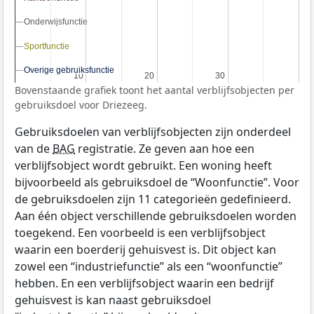
Onderwijsfunctie
Onderwijsfunctie
Sportfunctie
Sportfunctie
Overige gebruiksfunctie
Overige gebruiksfunctie
10
10
20
20
30
30
Bovenstaande grafiek toont het aantal verblijfsobjecten per
gebruiksdoel voor Driezeeg.
Gebruiksdoelen van verblijfsobjecten zijn onderdeel
van de
BAG
registratie. Ze geven aan hoe een
verblijfsobject wordt gebruikt. Een woning heeft
bijvoorbeeld als gebruiksdoel de “Woonfunctie”. Voor
de gebruiksdoelen zijn 11 categorieën gedefinieerd.
Aan één object verschillende gebruiksdoelen worden
toegekend. Een voorbeeld is een verblijfsobject
waarin een boerderij gehuisvest is. Dit object kan
zowel een “industriefunctie” als een “woonfunctie”
hebben. En een verblijfsobject waarin een bedrijf
gehuisvest is kan naast gebruiksdoel