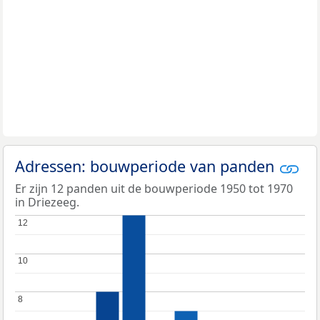
Adressen: bouwperiode van panden
Er zijn 12 panden uit de bouwperiode 1950 tot 1970
in Driezeeg.
12
12
10
10
8
8