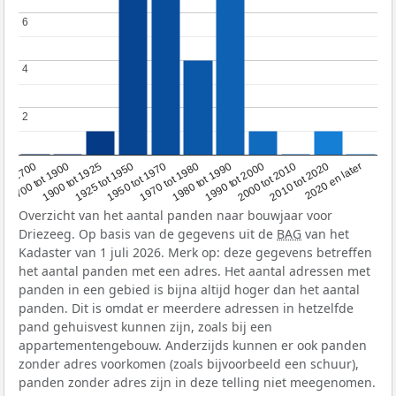
6
6
4
4
2
2
1950 tot 1970
1990 tot 2000
1900 tot 1925
2020 en later
1970 tot 1980
oor 1700
2000 tot 2010
1925 tot 1950
1980 tot 1990
1700 tot 1900
2010 tot 2020
Overzicht van het aantal panden naar bouwjaar voor
Driezeeg. Op basis van de gegevens uit de
BAG
van het
Kadaster van 1 juli 2026. Merk op: deze gegevens betreffen
het aantal panden met een adres. Het aantal adressen met
panden in een gebied is bijna altijd hoger dan het aantal
panden. Dit is omdat er meerdere adressen in hetzelfde
pand gehuisvest kunnen zijn, zoals bij een
appartementengebouw. Anderzijds kunnen er ook panden
zonder adres voorkomen (zoals bijvoorbeeld een schuur),
panden zonder adres zijn in deze telling niet meegenomen.