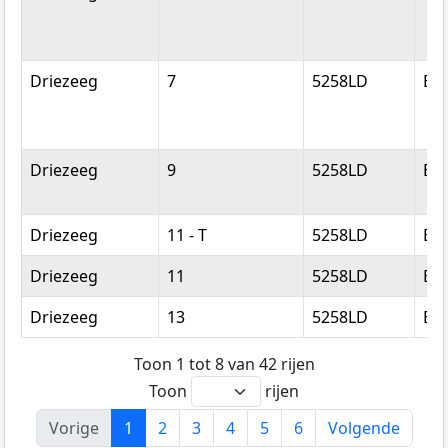
Driezeeg
7
5258LD
Be
Driezeeg
9
5258LD
Be
Driezeeg
11 - T
5258LD
Be
Driezeeg
11
5258LD
Be
Driezeeg
13
5258LD
Be
Toon 1 tot 8 van 42 rijen
Toon
rijen
Vorige
1
2
3
4
5
6
Volgende