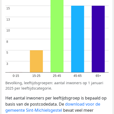
15
15
13
13
10
10
8
8
5
5
3
3
0-15
15-25
25-45
45-65
65+
Bevolking, leeftijdsgroepen: aantal inwoners op 1 januari
2025 per leeftijdscategorie.
Het aantal inwoners per leeftijdsgroep is bepaald op
basis van de postcodedata. De
download voor de
gemeente Sint-Michielsgestel
bevat veel meer