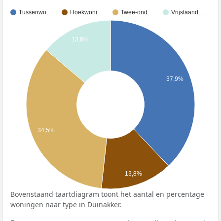
Tussenwo…
Hoekwoni…
Twee-ond…
Vrijstaand…
13,8%
37,9%
34,5%
13,8%
Bovenstaand taartdiagram toont het aantal en percentage
woningen naar type in Duinakker.