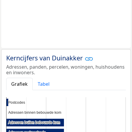
Kerncijfers van Duinakker
Adressen, panden, percelen, woningen, huishoudens
en inwoners.
Grafiek
Tabel
Postcodes
Postcodes
Adressen binnen bebouwde kom
Adressen binnen bebouwde kom
Adressen buiten bebouwde kom
Adressen buiten bebouwde kom