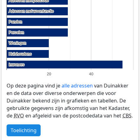
Adressen met postcode
Adressen met postcode
Adressen met woonfunctie
Adressen met woonfunctie
Panden
Panden
Percelen
Percelen
Woningen
Woningen
Huishoudens
Huishoudens
Inwoners
Inwoners
20
40
Op deze pagina vind je
alle adressen
van Duinakker
en de data over diverse onderwerpen die voor
Duinakker bekend zijn in grafieken en tabellen. De
gebruikte gegevens zijn afkomstig van het Kadaster,
de
RVO
en afgeleid van de postcodedata van het
CBS
.
Toelichting