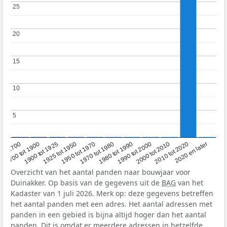
25
25
20
20
15
15
10
10
5
5
1950 tot 1970
1990 tot 2000
1900 tot 1925
2020 en later
1970 tot 1980
oor 1700
2000 tot 2010
1925 tot 1950
1980 tot 1990
1700 tot 1900
2010 tot 2020
Overzicht van het aantal panden naar bouwjaar voor
Duinakker. Op basis van de gegevens uit de
BAG
van het
Kadaster van 1 juli 2026. Merk op: deze gegevens betreffen
het aantal panden met een adres. Het aantal adressen met
panden in een gebied is bijna altijd hoger dan het aantal
panden. Dit is omdat er meerdere adressen in hetzelfde