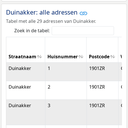
Duinakker: alle adressen
Tabel met alle 29 adressen van Duinakker.
Zoek in de tabel:
Straatnaam
Huisnummer
Postcode
Wo
Straatnaam
Huisnummer
Postcode
Wo
Duinakker
1
1901ZR
Ca
Duinakker
2
1901ZR
Ca
Duinakker
3
1901ZR
Ca