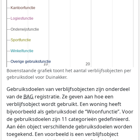
Kantoorfunctie
Kantoorfunctie
Logiesfunctie
Logiesfunctie
Onderwijsfunctie
Onderwijsfunctie
Sportfunctie
Sportfunctie
Winkelfunctie
Winkelfunctie
Overige gebruiksfunctie
Overige gebruiksfunctie
10
10
20
20
Bovenstaande grafiek toont het aantal verblijfsobjecten per
gebruiksdoel voor Duinakker.
Gebruiksdoelen van verblijfsobjecten zijn onderdeel
van de
BAG
registratie. Ze geven aan hoe een
verblijfsobject wordt gebruikt. Een woning heeft
bijvoorbeeld als gebruiksdoel de “Woonfunctie”. Voor
de gebruiksdoelen zijn 11 categorieën gedefinieerd.
Aan één object verschillende gebruiksdoelen worden
toegekend. Een voorbeeld is een verblijfsobject