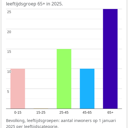
leeftijdsgroep 65+ in 2025.
25
25
20
20
15
15
10
10
5
5
0-15
15-25
25-45
45-65
65+
Bevolking, leeftijdsgroepen: aantal inwoners op 1 januari
2025 per leeftijdscategorie.