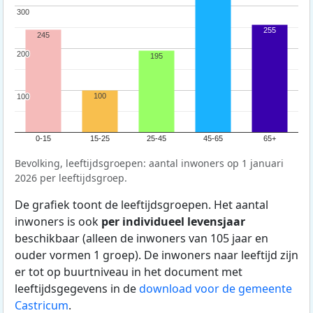
300
300
255
245
200
200
195
100
100
100
0-15
15-25
25-45
45-65
65+
Bevolking, leeftijdsgroepen: aantal inwoners op 1 januari
2026 per leeftijdsgroep.
De grafiek toont de leeftijdsgroepen. Het aantal
inwoners is ook
per individueel levensjaar
beschikbaar (alleen de inwoners van 105 jaar en
ouder vormen 1 groep). De inwoners naar leeftijd zijn
er tot op buurtniveau in het document met
leeftijdsgegevens in de
download voor de gemeente
Castricum
.