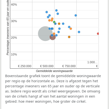
Percentage inwoners van 65 jaar en ouder
40%
40%
30%
30%
Nederland
Provincie Noord-Holland
20%
20%
10%
10%
1.000…
1.000…
€ 250.000
€ 250.000
€ 500.000
€ 500.000
€ 750.000
€ 750.000
€
€
Gemiddelde woningwaarde
Bovenstaande grafiek toont de gemiddelde woningwaarde
per regio op de horizontale as. Deze is afgezet tegen het
percentage inwoners van 65 jaar en ouder op de verticale
as. Iedere regio wordt als cirkel weergegeven. De omvang
van de cirkels hangt af van het aantal woningen in een
gebied: hoe meer woningen, hoe groter de cirkel.