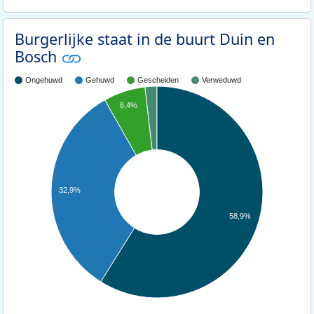
Burgerlijke staat in de buurt Duin en
Bosch
Ongehuwd
Gehuwd
Gescheiden
Verweduwd
6,4%
32,9%
58,9%