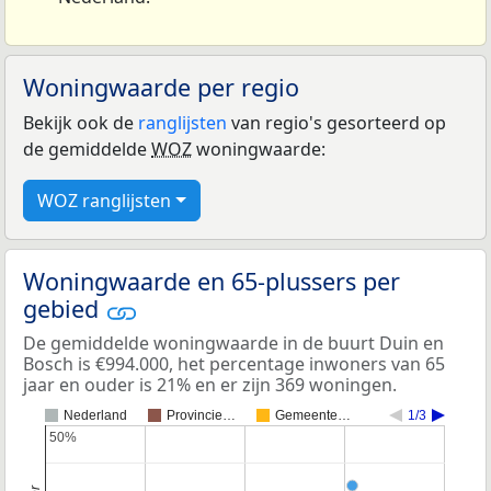
Woningwaarde per regio
Bekijk ook de
ranglijsten
van regio's gesorteerd op
de gemiddelde
WOZ
woningwaarde:
WOZ ranglijsten
Woningwaarde en 65-plussers per
gebied
De gemiddelde woningwaarde in de buurt Duin en
Bosch is €994.000, het percentage inwoners van 65
jaar en ouder is 21% en er zijn 369 woningen.
Nederland
Provincie…
Gemeente…
1/3
50%
50%