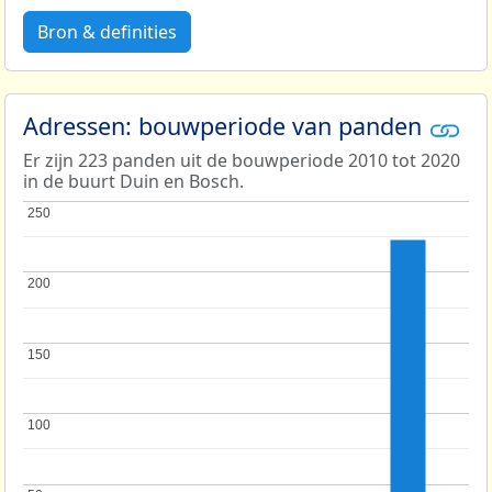
Bron & definities
Adressen: bouwperiode van panden
Er zijn 223 panden uit de bouwperiode 2010 tot 2020
in de buurt Duin en Bosch.
250
250
200
200
150
150
100
100