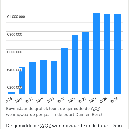
€1.000.000
€1.000.000
€800.000
€800.000
€600.000
€600.000
€400.000
€400.000
€200.000
€200.000
2019
2022
2025
2017
2020
2023
2015
2018
2021
2024
2016
Bovenstaande grafiek toont de gemiddelde
WOZ
woningwaarde per jaar in de buurt Duin en Bosch.
De gemiddelde
WOZ
woningwaarde in de buurt Duin