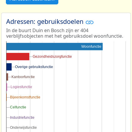
Adressen: gebruiksdoelen
In de buurt Duin en Bosch zijn er 404
verblijfsobjecten met het gebruiksdoel woonfunctie.
Woonfunctie
Gezondheidszorgfunctie
Gezondheidszorgfunctie
Overige gebruiksfunctie
Overige gebruiksfunctie
Kantoorfunctie
Kantoorfunctie
Logiesfunctie
Logiesfunctie
Bijeenkomstfunctie
Bijeenkomstfunctie
Celfunctie
Celfunctie
Industriefunctie
Industriefunctie
Onderwijsfunctie
Onderwijsfunctie