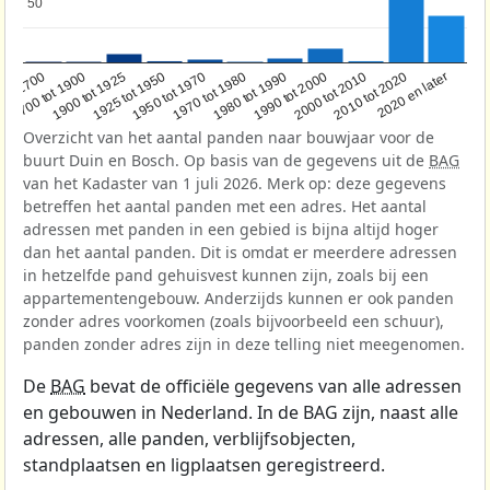
50
50
1950 tot 1970
1990 tot 2000
1900 tot 1925
2020 en later
1970 tot 1980
oor 1700
2000 tot 2010
1925 tot 1950
1980 tot 1990
1700 tot 1900
2010 tot 2020
Overzicht van het aantal panden naar bouwjaar voor de
buurt Duin en Bosch. Op basis van de gegevens uit de
BAG
van het Kadaster van 1 juli 2026. Merk op: deze gegevens
betreffen het aantal panden met een adres. Het aantal
adressen met panden in een gebied is bijna altijd hoger
dan het aantal panden. Dit is omdat er meerdere adressen
in hetzelfde pand gehuisvest kunnen zijn, zoals bij een
appartementengebouw. Anderzijds kunnen er ook panden
zonder adres voorkomen (zoals bijvoorbeeld een schuur),
panden zonder adres zijn in deze telling niet meegenomen.
De
BAG
bevat de officiële gegevens van alle adressen
en gebouwen in Nederland. In de BAG zijn, naast alle
adressen, alle panden, verblijfsobjecten,
standplaatsen en ligplaatsen geregistreerd.