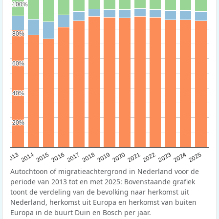
100%
100%
80%
80%
60%
60%
40%
40%
20%
20%
2015
2014
2021
2013
2020
2019
2018
2025
2017
2024
2023
2016
2022
Autochtoon of migratieachtergrond in Nederland voor de
periode van 2013 tot en met 2025: Bovenstaande grafiek
toont de verdeling van de bevolking naar herkomst uit
Nederland, herkomst uit Europa en herkomst van buiten
Europa in de buurt Duin en Bosch per jaar.