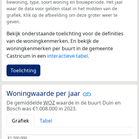
bewoning, type, soort woning en bouwperiode. Het jaar
waar de data voor gelden staat in het midden van de
grafiek. Klik op de afbeelding om deze groter weer te
geven.
Bekijk onderstaande toelichting voor de definities
van de woningkenmerken. En bekijk de
woningkenmerken per buurt in de gemeente
Castricum in een
interactieve tabel
.
Toelichting
Woningwaarde per jaar
De gemiddelde
WOZ
waarde in de buurt Duin en
Bosch was €1.008.000 in 2023.
Grafiek
Tabel
€1.200.000
€1.200.000