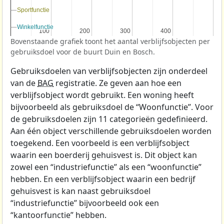
Sportfunctie
Sportfunctie
Winkelfunctie
Winkelfunctie
100
100
200
200
300
300
400
400
Bovenstaande grafiek toont het aantal verblijfsobjecten per
gebruiksdoel voor de buurt Duin en Bosch.
Gebruiksdoelen van verblijfsobjecten zijn onderdeel
van de
BAG
registratie. Ze geven aan hoe een
verblijfsobject wordt gebruikt. Een woning heeft
bijvoorbeeld als gebruiksdoel de “Woonfunctie”. Voor
de gebruiksdoelen zijn 11 categorieën gedefinieerd.
Aan één object verschillende gebruiksdoelen worden
toegekend. Een voorbeeld is een verblijfsobject
waarin een boerderij gehuisvest is. Dit object kan
zowel een “industriefunctie” als een “woonfunctie”
hebben. En een verblijfsobject waarin een bedrijf
gehuisvest is kan naast gebruiksdoel
“industriefunctie” bijvoorbeeld ook een
“kantoorfunctie” hebben.