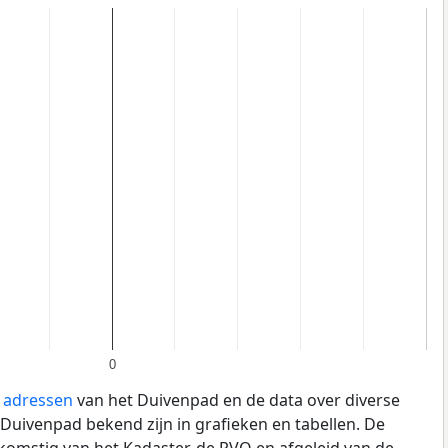
0
e adressen
van het Duivenpad en de data over diverse
Duivenpad bekend zijn in grafieken en tabellen. De
fkomstig van het Kadaster, de
RVO
en afgeleid van de