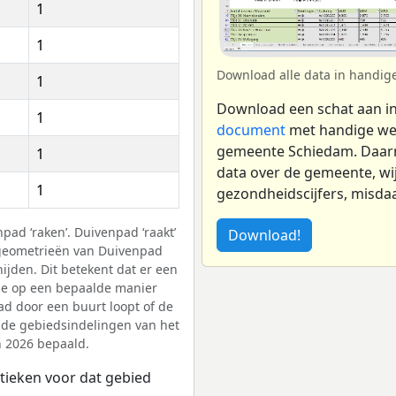
1
1
Download alle data in handig
1
Download een schat aan i
1
document
met handige wer
gemeente Schiedam. Daar
1
data over de gemeente, wij
1
gezondheidscijfers, misdaa
ad ‘raken’. Duivenpad ‘raakt’
Download!
geometrieën van Duivenpad
ijden. Dit betekent dat er een
 ze op een bepaalde manier
d door een buurt loopt of de
 de gebiedsindelingen van het
n 2026 bepaald.
tieken voor dat gebied