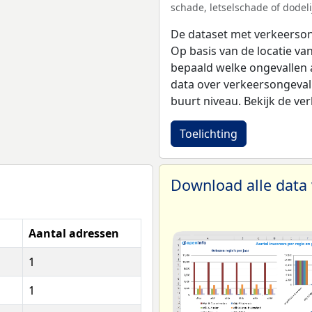
schade, letselschade of dodelij
De dataset met verkeerso
Op basis van de locatie va
bepaald welke ongevallen
data over verkeersongeval
buurt niveau. Bekijk de ve
Toelichting
Download alle dat
Aantal adressen
1
1