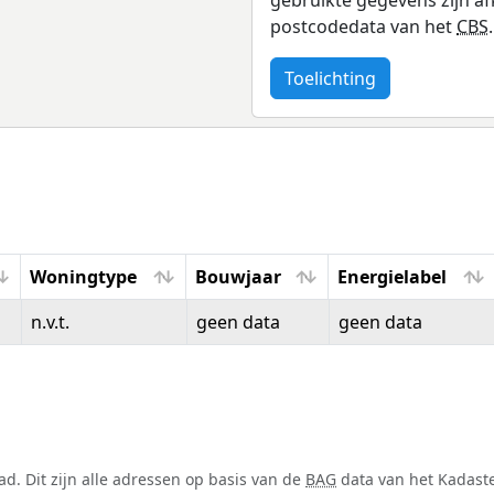
postcodedata van het
CBS
.
Toelichting
Woningtype
Bouwjaar
Energielabel
Woningtype
Bouwjaar
Energielabel
n.v.t.
geen data
geen data
. Dit zijn alle adressen op basis van de
BAG
data van het Kadaster