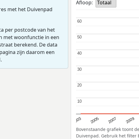
Afloop:
Totaal
res met het Duivenpad
60
60
ta per postcode van het
en met woonfunctie in een
50
50
straat berekend. De data
pagina zijn daarom een
40
40
.
30
30
20
20
10
10
2005
2009
2003
2007
Bovenstaande grafiek toont de
Duivenpad. Gebruik het filter