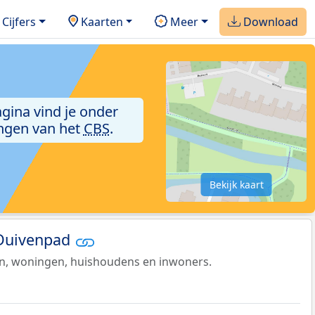
Cijfers
Kaarten
Meer
Download
agina vind je onder
ngen van het
CBS
.
Bekijk kaart
 Duivenpad
en, woningen, huishoudens en inwoners.