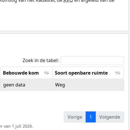
Zoek in de tabel:
Bebouwde kom
Soort openbare ruimte
Bebouwde kom
Soort openbare ruimte
geen data
Weg
Vorige
1
Volgende
 van 1 juli 2026.