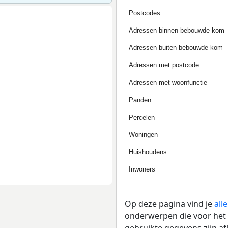
Postcodes
Postcodes
Adressen binnen bebouwde kom
Adressen binnen bebouwde kom
Adressen buiten bebouwde kom
Adressen buiten bebouwde kom
Adressen met postcode
Adressen met postcode
Adressen met woonfunctie
Adressen met woonfunctie
Panden
Panden
Percelen
Percelen
Woningen
Woningen
Huishoudens
Huishoudens
Inwoners
Inwoners
Op deze pagina vind je
all
onderwerpen die voor het 
gebruikte gegevens zijn a