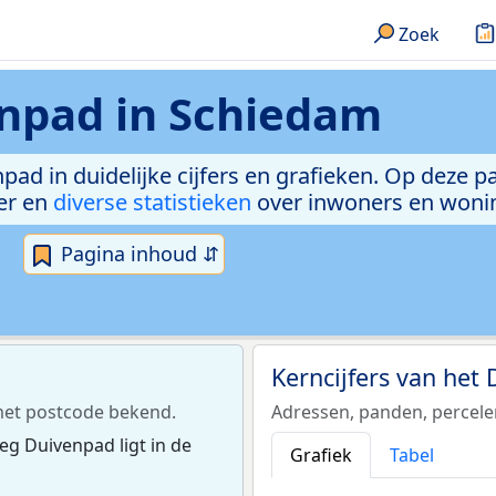
Zoek
npad in Schiedam
pad in duidelijke cijfers en grafieken. Op deze p
er en
diverse statistieken
over inwoners en woni
Pagina inhoud ⇵
Kerncijfers van het
met postcode bekend.
Adressen, panden, percel
g Duivenpad ligt in de
Grafiek
Tabel