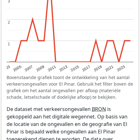
3
3
2
2
1
1
2017
2023
2007
2013
2019
2003
2009
2015
2021
2005
2011
Bovenstaande grafiek toont de ontwikkeling van het aantal
verkeersongevallen voor El Pinar. Gebruik het filter boven de
grafiek om het aantal ongevallen per afloop (materiële
schade, letselschade of dodelijke afloop) te bekijken.
De dataset met verkeersongevallen
BRON
is
gekoppeld aan het digitale wegennet. Op basis van
de locatie van de ongevallen en de geografie van El
Pinar is bepaald welke ongevallen aan El Pinar
toegerekend dienen te worden. De data over