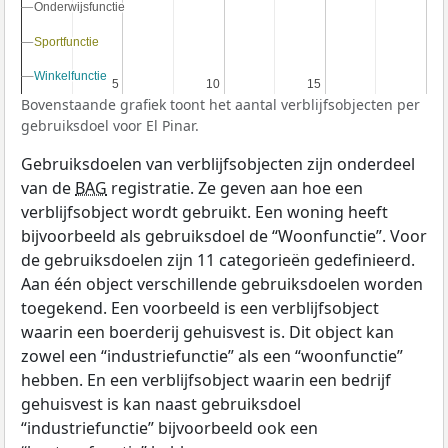
Onderwijsfunctie
Onderwijsfunctie
Sportfunctie
Sportfunctie
Winkelfunctie
Winkelfunctie
5
5
10
10
15
15
Bovenstaande grafiek toont het aantal verblijfsobjecten per
gebruiksdoel voor El Pinar.
Gebruiksdoelen van verblijfsobjecten zijn onderdeel
van de
BAG
registratie. Ze geven aan hoe een
verblijfsobject wordt gebruikt. Een woning heeft
bijvoorbeeld als gebruiksdoel de “Woonfunctie”. Voor
de gebruiksdoelen zijn 11 categorieën gedefinieerd.
Aan één object verschillende gebruiksdoelen worden
toegekend. Een voorbeeld is een verblijfsobject
waarin een boerderij gehuisvest is. Dit object kan
zowel een “industriefunctie” als een “woonfunctie”
hebben. En een verblijfsobject waarin een bedrijf
gehuisvest is kan naast gebruiksdoel
“industriefunctie” bijvoorbeeld ook een