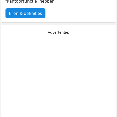
“kantoorfunctie” hebben.
Bron & definities
Advertentie: