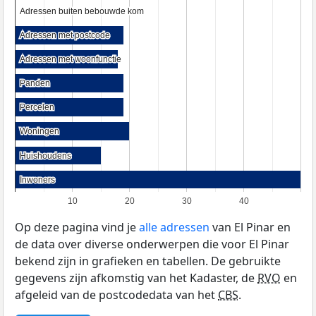
Adressen buiten bebouwde kom
Adressen buiten bebouwde kom
Adressen met postcode
Adressen met postcode
Adressen met woonfunctie
Adressen met woonfunctie
Panden
Panden
Percelen
Percelen
Woningen
Woningen
Huishoudens
Huishoudens
Inwoners
Inwoners
10
20
30
40
Op deze pagina vind je
alle adressen
van El Pinar en
de data over diverse onderwerpen die voor El Pinar
bekend zijn in grafieken en tabellen. De gebruikte
gegevens zijn afkomstig van het Kadaster, de
RVO
en
afgeleid van de postcodedata van het
CBS
.