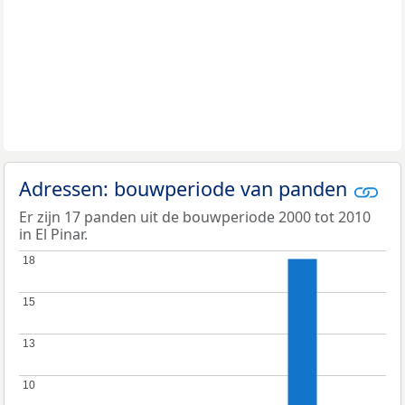
Adressen: bouwperiode van panden
Er zijn 17 panden uit de bouwperiode 2000 tot 2010
in El Pinar.
18
18
15
15
13
13
10
10