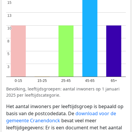
15
15
13
13
10
10
8
8
5
5
3
3
0-15
15-25
25-45
45-65
65+
Bevolking, leeftijdsgroepen: aantal inwoners op 1 januari
2025 per leeftijdscategorie.
Het aantal inwoners per leeftijdsgroep is bepaald op
basis van de postcodedata. De
download voor de
gemeente Cranendonck
bevat veel meer
leeftijdgegevens: Er is een document met het aantal