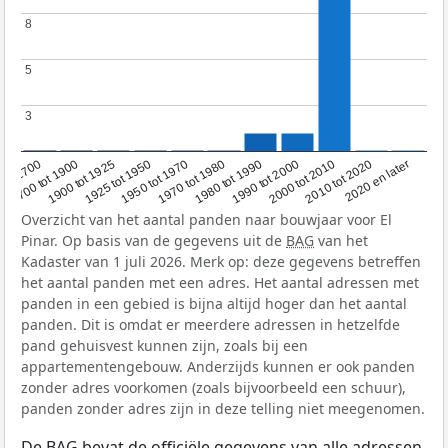
8
8
5
5
3
3
1950 tot 1970
1990 tot 2000
1900 tot 1925
2020 en later
1970 tot 1980
oor 1700
2000 tot 2010
1925 tot 1950
1980 tot 1990
1700 tot 1900
2010 tot 2020
Overzicht van het aantal panden naar bouwjaar voor El
Pinar. Op basis van de gegevens uit de
BAG
van het
Kadaster van 1 juli 2026. Merk op: deze gegevens betreffen
het aantal panden met een adres. Het aantal adressen met
panden in een gebied is bijna altijd hoger dan het aantal
panden. Dit is omdat er meerdere adressen in hetzelfde
pand gehuisvest kunnen zijn, zoals bij een
appartementengebouw. Anderzijds kunnen er ook panden
zonder adres voorkomen (zoals bijvoorbeeld een schuur),
panden zonder adres zijn in deze telling niet meegenomen.
De
BAG
bevat de officiële gegevens van alle adressen