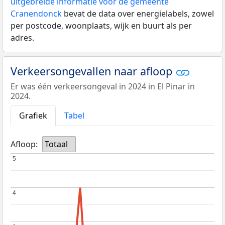
uitgebreide informatie voor de gemeente
Cranendonck
bevat de data over energielabels, zowel
per postcode, woonplaats, wijk en buurt als per
adres.
Verkeersongevallen naar afloop
Er was één verkeersongeval in 2024 in El Pinar in
2024.
Grafiek
Tabel
Afloop:
Totaal
5
5
4
4