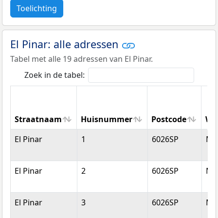
Toelichting
El Pinar: alle adressen
Tabel met alle 19 adressen van El Pinar.
Zoek in de tabel:
Straatnaam
Huisnummer
Postcode
Wo
Straatnaam
Huisnummer
Postcode
Wo
El Pinar
1
6026SP
Ma
El Pinar
2
6026SP
Ma
El Pinar
3
6026SP
Ma