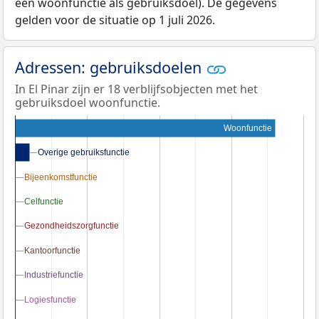
een woonfunctie als gebruiksdoel). De gegevens
gelden voor de situatie op 1 juli 2026.
Adressen: gebruiksdoelen
In El Pinar zijn er 18 verblijfsobjecten met het
gebruiksdoel woonfunctie.
Woonfunctie
Overige gebruiksfunctie
Overige gebruiksfunctie
Bijeenkomstfunctie
Bijeenkomstfunctie
Celfunctie
Celfunctie
Gezondheidszorgfunctie
Gezondheidszorgfunctie
Kantoorfunctie
Kantoorfunctie
Industriefunctie
Industriefunctie
Logiesfunctie
Logiesfunctie