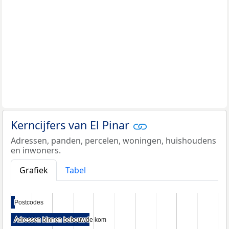
Kerncijfers van El Pinar
Adressen, panden, percelen, woningen, huishoudens
en inwoners.
Grafiek
Tabel
Postcodes
Postcodes
Adressen binnen bebouwde kom
Adressen binnen bebouwde kom