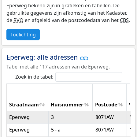
Eperweg bekend zijn in grafieken en tabellen. De
gebruikte gegevens zijn afkomstig van het Kadaster,
de
RVO
en afgeleid van de postcodedata van het
CBS
.
Toelichting
Eperweg: alle adressen
Tabel met alle 117 adressen van de Eperweg.
Zoek in de tabel:
Straatnaam
Huisnummer
Postcode
Wo
Straatnaam
Huisnummer
Postcode
Wo
Eperweg
3
8071AW
Nu
Eperweg
5 - a
8071AW
Nu