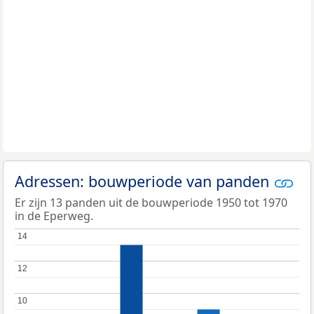
Adressen: bouwperiode van panden
Er zijn 13 panden uit de bouwperiode 1950 tot 1970
in de Eperweg.
14
14
12
12
10
10