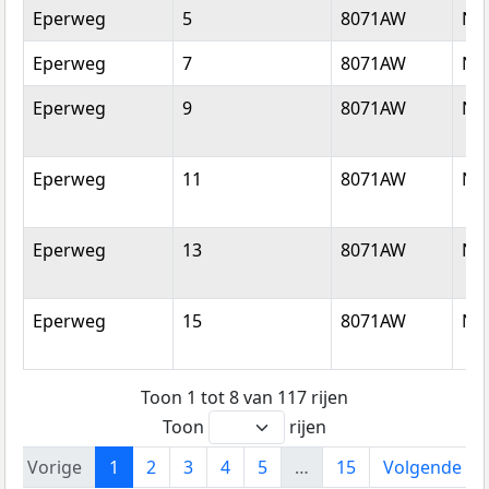
Eperweg
5
8071AW
Nu
Eperweg
7
8071AW
Nu
Eperweg
9
8071AW
Nu
Eperweg
11
8071AW
Nu
Eperweg
13
8071AW
Nu
Eperweg
15
8071AW
Nu
Toon 1 tot 8 van 117 rijen
Toon
rijen
Vorige
1
2
3
4
5
…
15
Volgende