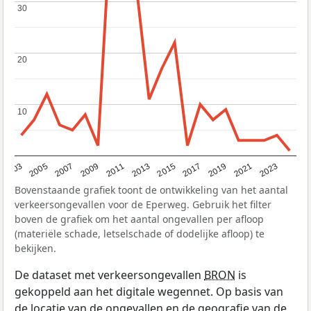
30
30
20
20
10
10
2017
2023
2007
2013
2019
2003
2009
2015
2021
2005
2011
Bovenstaande grafiek toont de ontwikkeling van het aantal
verkeersongevallen voor de Eperweg. Gebruik het filter
boven de grafiek om het aantal ongevallen per afloop
(materiële schade, letselschade of dodelijke afloop) te
bekijken.
De dataset met verkeersongevallen
BRON
is
gekoppeld aan het digitale wegennet. Op basis van
de locatie van de ongevallen en de geografie van de