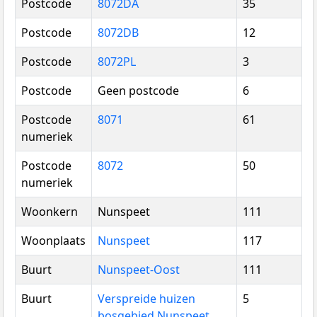
Postcode
8072DA
35
Postcode
8072DB
12
Postcode
8072PL
3
Postcode
Geen postcode
6
Postcode
8071
61
numeriek
Postcode
8072
50
numeriek
Woonkern
Nunspeet
111
Woonplaats
Nunspeet
117
Buurt
Nunspeet-Oost
111
Buurt
Verspreide huizen
5
bosgebied Nunspeet