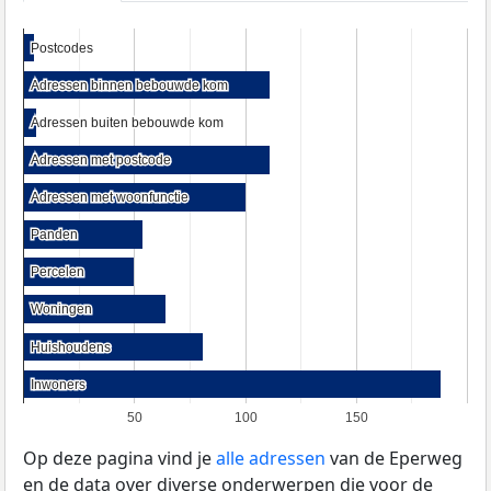
Postcodes
Postcodes
Adressen binnen bebouwde kom
Adressen binnen bebouwde kom
Adressen buiten bebouwde kom
Adressen buiten bebouwde kom
Adressen met postcode
Adressen met postcode
Adressen met woonfunctie
Adressen met woonfunctie
Panden
Panden
Percelen
Percelen
Woningen
Woningen
Huishoudens
Huishoudens
Inwoners
Inwoners
50
100
150
Op deze pagina vind je
alle adressen
van de Eperweg
en de data over diverse onderwerpen die voor de