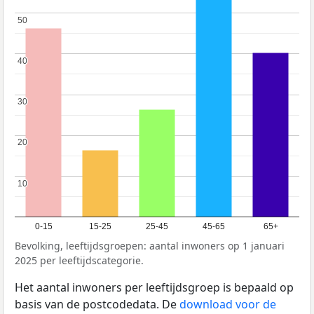
50
50
40
40
30
30
20
20
10
10
0-15
15-25
25-45
45-65
65+
Bevolking, leeftijdsgroepen: aantal inwoners op 1 januari
2025 per leeftijdscategorie.
Het aantal inwoners per leeftijdsgroep is bepaald op
basis van de postcodedata. De
download voor de