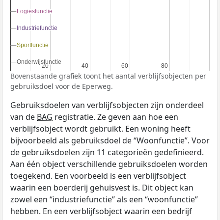
Logiesfunctie
Logiesfunctie
Industriefunctie
Industriefunctie
Sportfunctie
Sportfunctie
Onderwijsfunctie
Onderwijsfunctie
20
20
40
40
60
60
80
80
Bovenstaande grafiek toont het aantal verblijfsobjecten per
gebruiksdoel voor de Eperweg.
Gebruiksdoelen van verblijfsobjecten zijn onderdeel
van de
BAG
registratie. Ze geven aan hoe een
verblijfsobject wordt gebruikt. Een woning heeft
bijvoorbeeld als gebruiksdoel de “Woonfunctie”. Voor
de gebruiksdoelen zijn 11 categorieën gedefinieerd.
Aan één object verschillende gebruiksdoelen worden
toegekend. Een voorbeeld is een verblijfsobject
waarin een boerderij gehuisvest is. Dit object kan
zowel een “industriefunctie” als een “woonfunctie”
hebben. En een verblijfsobject waarin een bedrijf