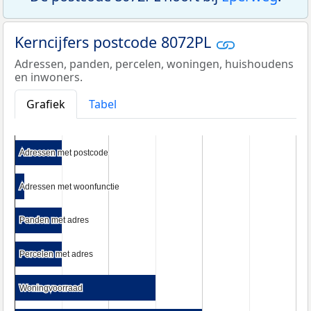
Kerncijfers postcode 8072PL
Adressen, panden, percelen, woningen, huishoudens
en inwoners.
Grafiek
Tabel
Adressen met postcode
Adressen met postcode
Adressen met woonfunctie
Adressen met woonfunctie
Panden met adres
Panden met adres
Percelen met adres
Percelen met adres
Woningvoorraad
Woningvoorraad