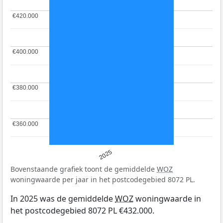
€420.000
€420.000
€400.000
€400.000
€380.000
€380.000
€360.000
€360.000
2025
Bovenstaande grafiek toont de gemiddelde
WOZ
woningwaarde per jaar in het postcodegebied 8072 PL.
In 2025 was de gemiddelde
WOZ
woningwaarde in
het postcodegebied 8072 PL €432.000.