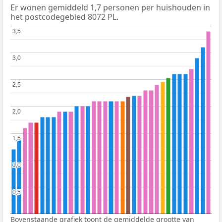
Er wonen gemiddeld 1,7 personen per huishouden in
het postcodegebied 8072 PL.
3,5
3,5
3,0
3,0
2,5
2,5
2,0
2,0
1,5
1,5
1,0
1,0
0,5
0,5
Bovenstaande grafiek toont de gemiddelde grootte van