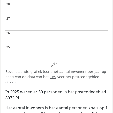
28
28
27
27
26
26
25
25
2025
Bovenstaande grafiek toont het aantal inwoners per jaar op
basis van de data van het
CBS
voor het postcodegebied
8072 PL.
In 2025 waren er 30 personen in het postcodegebied
8072 PL.
Het aantal inwoners is het aantal personen zoals op 1