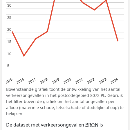
30
30
25
25
20
20
15
15
10
10
5
5
2015
2016
2017
2018
2019
2020
2021
2022
2023
2024
Bovenstaande grafiek toont de ontwikkeling van het aantal
verkeersongevallen in het postcodegebied 8072 PL. Gebruik
het filter boven de grafiek om het aantal ongevallen per
afloop (materiële schade, letselschade of dodelijke afloop) te
bekijken.
De dataset met verkeersongevallen
BRON
is