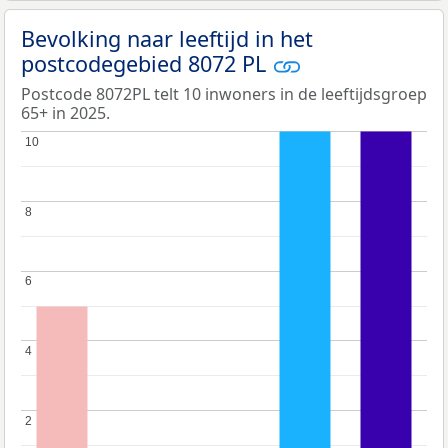
Bevolking naar leeftijd in het
postcodegebied 8072 PL
Postcode 8072PL telt 10 inwoners in de leeftijdsgroep
65+ in 2025.
10
10
8
8
6
6
4
4
2
2