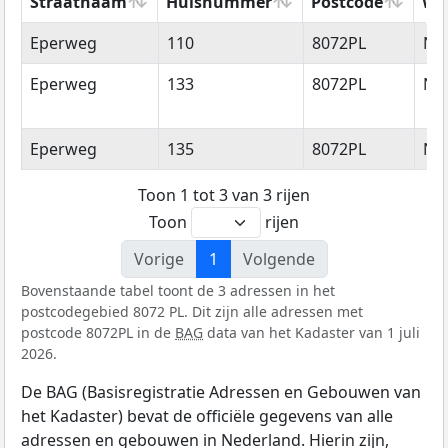
Straatnaam
Huisnummer
Postcode
Wo
Straatnaam
Huisnummer
Postcode
Wo
Eperweg
110
8072PL
Nu
Eperweg
133
8072PL
Nu
Eperweg
135
8072PL
Nu
Toon 1 tot 3 van 3 rijen
Toon
rijen
Vorige
1
Volgende
Bovenstaande tabel toont de 3 adressen in het
postcodegebied 8072 PL. Dit zijn alle adressen met
postcode 8072PL in de
BAG
data van het Kadaster van 1 juli
2026.
De BAG (Basisregistratie Adressen en Gebouwen van
het Kadaster) bevat de officiële gegevens van alle
adressen en gebouwen in Nederland. Hierin zijn,