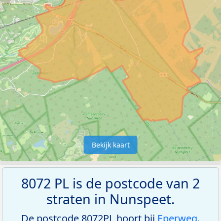
Bekijk kaart
8072 PL is de postcode van 2
straten in Nunspeet.
De postcode 8072PL hoort bij
Eperweg
.