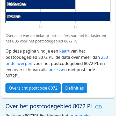
Huishoudens
Huishoudens
Inwoners
Inwoners
10
20
Overzicht van de belangrijkste cijfers van het Kadaster en
het
CBS
voor het postcodegebied 8072 PL.
Op deze pagina vind je een
kaart
van het
postcodegebied 8072 PL, de data over meer dan
250
onderwerpen
voor het postcodegebied 8072 PL en
een overzicht van alle
adressen
met postcode
8072PL.
Overzicht postcode 8072
Definities
Over het postcodegebied 8072 PL
Postcode 8072PL ligt binnen het
numerieke