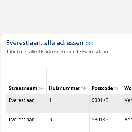
Everestlaan: alle adressen
Tabel met alle 16 adressen van de Everestlaan.
Straatnaam
Huisnummer
Postcode
Wo
Straatnaam
Huisnummer
Postcode
Wo
Everestlaan
1
5801KB
Ve
Everestlaan
3
5801KB
Ve