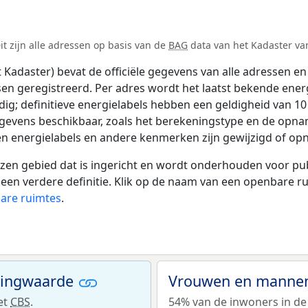
t zijn alle adressen op basis van de
BAG
data van het Kadaster van
adaster) bevat de officiële gegevens van alle adressen en 
tsen geregistreerd. Per adres wordt het laatst bekende ener
ldig; definitieve energielabels hebben een geldigheid van 1
egevens beschikbaar, zoals het berekeningstype en de opna
en energielabels en andere kenmerken zijn gewijzigd of opn
 gebied dat is ingericht en wordt onderhouden voor publie
or een verdere definitie. Klik op de naam van een openbare 
bare ruimtes
.
ningwaarde
Vrouwen en mannen
et
CBS
.
54% van de inwoners in de 