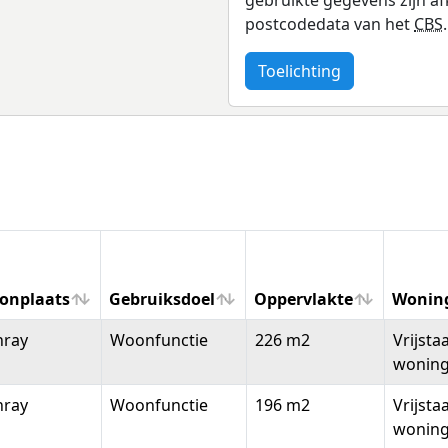
postcodedata van het
CBS
.
Toelichting
onplaats
Gebruiksdoel
Oppervlakte
Wonin
onplaats
Gebruiksdoel
Oppervlakte
Wonin
nray
Woonfunctie
226 m2
Vrijsta
wonin
nray
Woonfunctie
196 m2
Vrijsta
wonin