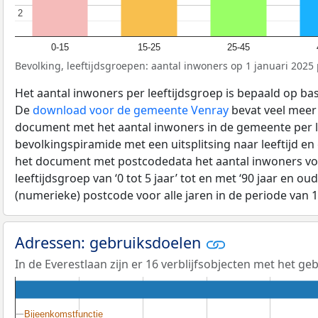
2
2
0-15
15-25
25-45
Bevolking, leeftijdsgroepen: aantal inwoners op 1 januari 2025 p
Het aantal inwoners per leeftijdsgroep is bepaald op ba
De
download voor de gemeente Venray
bevat veel meer 
document met het aantal inwoners in de gemeente per 
bevolkingspiramide met een uitsplitsing naar leeftijd en
het document met postcodedata het aantal inwoners voo
leeftijdsgroep van ‘0 tot 5 jaar’ tot en met ‘90 jaar en oud
(numerieke) postcode voor alle jaren in de periode van 
Adressen: gebruiksdoelen
In de Everestlaan zijn er 16 verblijfsobjecten met het g
Bijeenkomstfunctie
Bijeenkomstfunctie