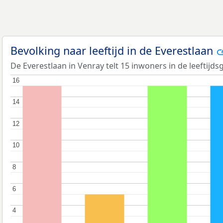
Bevolking naar leeftijd in de Everestlaan
De Everestlaan in Venray telt 15 inwoners in de leeftijds
16
16
14
14
12
12
10
10
8
8
6
6
4
4