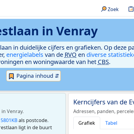
Zoek
stlaan in Venray
laan in duidelijke cijfers en grafieken. Op deze p
er,
energielabels
van de
RVO
en
diverse statistie
woningen en woningwaarde van het
CBS
.
Pagina inhoud ⇵
Kerncijfers van de 
 in Venray.
Adressen, panden, percel
n
5801KB
als postcode.
Grafiek
Tabel
stlaan ligt in de buurt