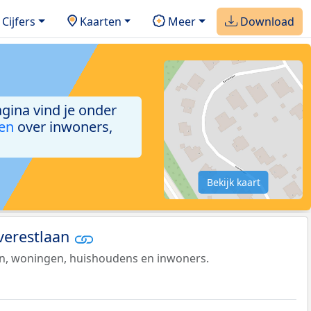
Cijfers
Kaarten
Meer
Download
agina vind je onder
ken
over inwoners,
Bekijk kaart
Everestlaan
en, woningen, huishoudens en inwoners.