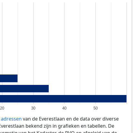
20
30
40
50
e adressen
van de Everestlaan en de data over diverse
erestlaan bekend zijn in grafieken en tabellen. De
fkomstig van het Kadaster, de
RVO
en afgeleid van de