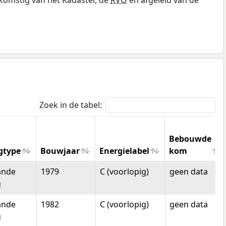
Zoek in de tabel:
Bebouwde
gtype
Bouwjaar
Energielabel
kom
gtype
Bouwjaar
Energielabel
Bebouwde
ande
1979
C (voorlopig)
geen data
kom
g
ande
1982
C (voorlopig)
geen data
g