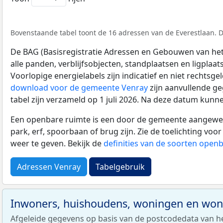
Bovenstaande tabel toont de 16 adressen van de Everestlaan. Di
De BAG (Basisregistratie Adressen en Gebouwen van het K
alle panden, verblijfsobjecten, standplaatsen en ligplaa
Voorlopige energielabels zijn indicatief en niet rechtsge
download voor de gemeente Venray
zijn aanvullende g
tabel zijn verzameld op 1 juli 2026. Na deze datum kunn
Een openbare ruimte is een door de gemeente aangewezen
park, erf, spoorbaan of brug zijn. Zie de toelichting vo
weer te geven. Bekijk de
definities van de soorten open
Adressen Venray
Tabelgebruik
Inwoners, huishoudens, woningen en wo
Afgeleide gegevens op basis van de postcodedata van h