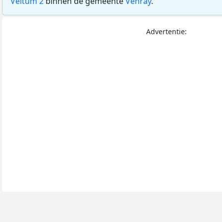
Veltum 2
binnen de gemeente
Venray
.
Advertentie: