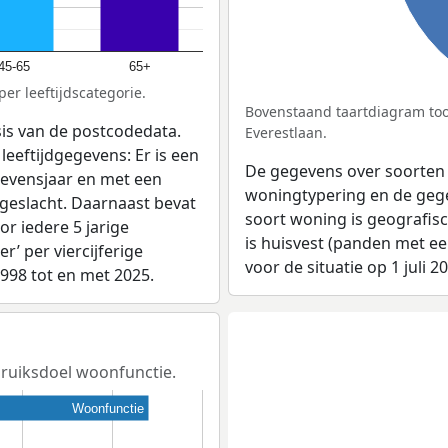
45-65
65+
er leeftijdscategorie.
Bovenstaand taartdiagram too
sis van de postcodedata.
Everestlaan.
leeftijdgegevens: Er is een
De gegevens over soorten
levensjaar en met een
woningtypering en de gegev
 geslacht. Daarnaast bevat
soort woning is geografis
r iedere 5 jarige
is huisvest (panden met e
er’ per viercijferige
voor de situatie op 1 juli 2
1998 tot en met 2025.
ebruiksdoel woonfunctie.
Woonfunctie