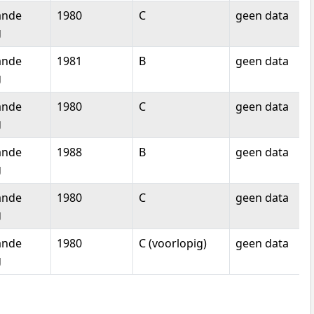
ande
1980
C
geen data
g
ande
1981
B
geen data
g
ande
1980
C
geen data
g
ande
1988
B
geen data
g
ande
1980
C
geen data
g
ande
1980
C (voorlopig)
geen data
g